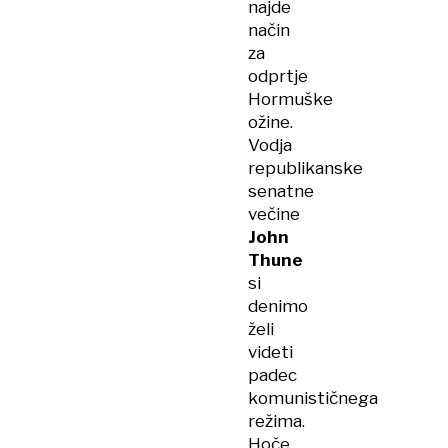
najde
način
za
odprtje
Hormuške
ožine.
Vodja
republikanske
senatne
večine
John
Thune
si
denimo
želi
videti
padec
komunističnega
režima.
Hoče