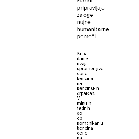
Floridi
pripravljajo
zaloge
nujne
humanitarne
pomoči.
Kuba
danes
uvaja
spremenljive
cene
bencina
na
bencinskih
črpalkah.
V
minulih
tednih
so
ob
pomanjkanju
bencina
cene
na