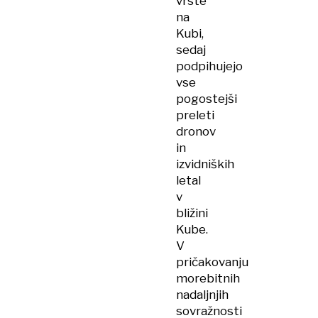
vrste
na
Kubi,
sedaj
podpihujejo
vse
pogostejši
preleti
dronov
in
izvidniških
letal
v
bližini
Kube.
V
pričakovanju
morebitnih
nadaljnjih
sovražnosti