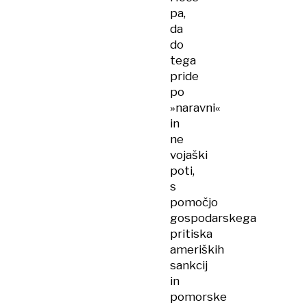
pa,
da
do
tega
pride
po
»naravni«
in
ne
vojaški
poti,
s
pomočjo
gospodarskega
pritiska
ameriških
sankcij
in
pomorske