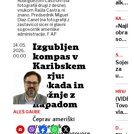
Rodríguezom Castrom (na
Kurtija
alkoho
fotografiji drugi z desne),
obmeta
v
vnukom Raúla Castra, ni
z
znano. Predsednik Miguel
krvi
KATARI
Diaz-Canel (na fotografiji z
jajci
–
WITT
zastavico) sicer ni glavni
»Najlep
primer,
sogovornik ameriške
obraz
administracije. F AP
ki je
social
osupni
Izgubljen
14. 05.
pod
izkuše
2026,
nadzor
kompas v
splits
STEFAN
00.00
Stasi
P.
zdravn
Sojenj
Karibskem
jo je
za
spreml
morju:
umor
celo
blokada in
vplivni
v
šele
grožnje z
spalni
HRVAŠK
pozimi,
(VIDEO
napadom
Sloven
Tovorn
naj
vlak
ALEŠ GAUBE
bi
Čeprav ameriški
prevozi
pomag
rdečo
predsednik
brat
DOSJEJI
luč
napoveduje pogovore
O