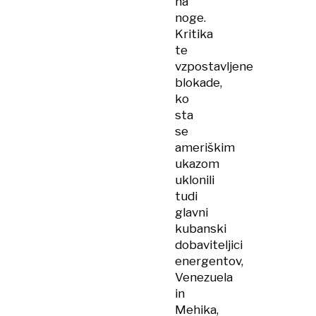
na
noge.
Kritika
te
vzpostavljene
blokade,
ko
sta
se
ameriškim
ukazom
uklonili
tudi
glavni
kubanski
dobaviteljici
energentov,
Venezuela
in
Mehika,