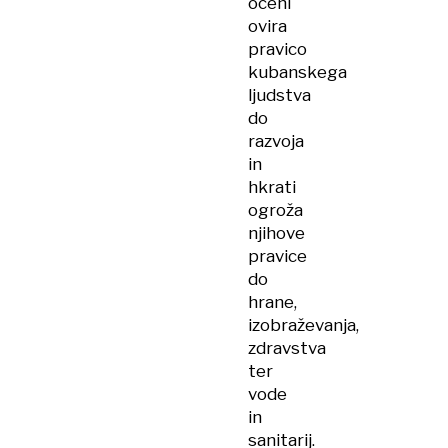
oceni
ovira
pravico
kubanskega
ljudstva
do
razvoja
in
hkrati
ogroža
njihove
pravice
do
hrane,
izobraževanja,
zdravstva
ter
vode
in
sanitarij.