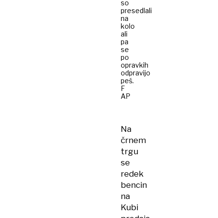
so
presedlali
na
kolo
ali
pa
se
po
opravkih
odpravijo
peš.
F
AP
Na
črnem
trgu
se
redek
bencin
na
Kubi