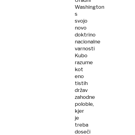
Uradni
Washington
s
svojo
novo
doktrino
nacionalne
varnosti
Kubo
razume
kot
eno
tistih
držav
zahodne
poloble,
kjer
je
treba
doseči