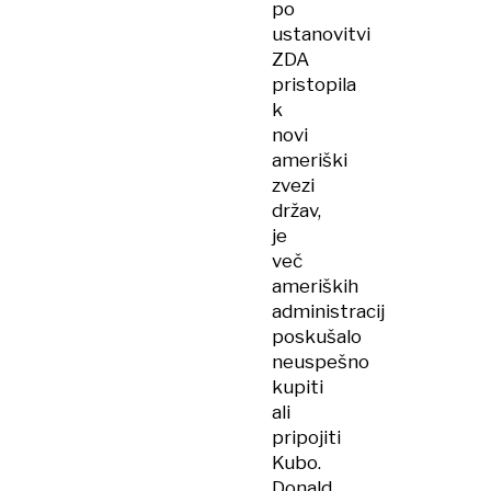
po
ustanovitvi
ZDA
pristopila
k
novi
ameriški
zvezi
držav,
je
več
ameriških
administracij
poskušalo
neuspešno
kupiti
ali
pripojiti
Kubo.
Donald