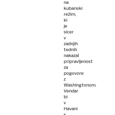
na
kubanski
režim,
ki
je
sicer
v
zadnjih
tednih
nakazal
pripravljenost
za
pogovore
z
Washingtonom.
Vendar
bi
v
Havani
s