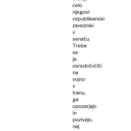
celo
njegovi
republikanski
zavezniki
v
senatu.
Treba
se
je
osredotočiti
na
vojno
v
Iranu,
ga
opozarjajo
in
pozivajo,
naj