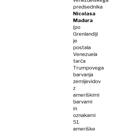
venezuelskega
predsednika
Nicolasa
Madura
(po
Grenlandiji
je
postala
Venezuela
tarča
Trumpovega
barvanja
zemljevidov
z
ameriškimi
barvami
in
oznakami
51.
ameriške