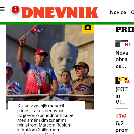
Novice
O
PRI
NAL
BOL
Nova
obram
za
dojenč
pred
KOS
nevarn
(FOTO
viruso
in
jih
VIDEO)
bodo
Kaj so v zadnjih mesecih
Kaos
prinesli tako imenovani
zaščitil
v
pogovori o prihodnosti Kube
HRVAŠK
že v
med ameriškim zunanjim
parlam
6,2
porodni
ministrom Marcom Rubiem
poslan
promil
in Raúlom Guillermom