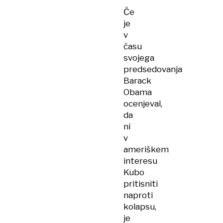
Če
je
v
času
svojega
predsedovanja
Barack
Obama
ocenjeval,
da
ni
v
ameriškem
interesu
Kubo
pritisniti
naproti
kolapsu,
je