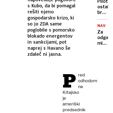
in
Pilot
in
NLP
s Kubo, da bi pomagal
očim
ostal
trčil
rešiti njeno
brez
v
gospodarsko krizo, ki
besed,
potniš
so jo ZDA same
nad
šest
NASVET
Afgan
poglobile s pomorsko
huje
Za
je
blokado energentov
poškod
odganj
videl
in sankcijami, pot
miši
152-
naprej s Havano še
pogos
metrsk
zdaleč ni jasna.
zadost
trikotn
že
brez
en
luči
P
sam
red
list
odhodom
priljub
na
rastlin
Kitajsko
je
ameriški
predsednik