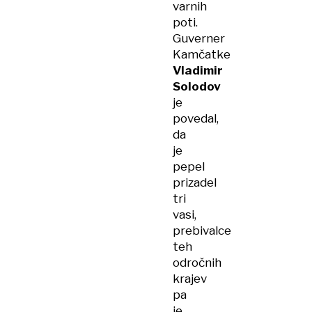
varnih
poti.
Guverner
Kamčatke
Vladimir
Solodov
je
povedal,
da
je
pepel
prizadel
tri
vasi,
prebivalce
teh
odročnih
krajev
pa
je