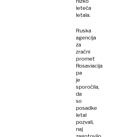
nizko
leteča
letala.
Ruska
agencija
za
zračni
promet
Rosaviacija
pa
je
sporočila,
da
so
posadke
letal
pozvali,
naj
zagotovijo