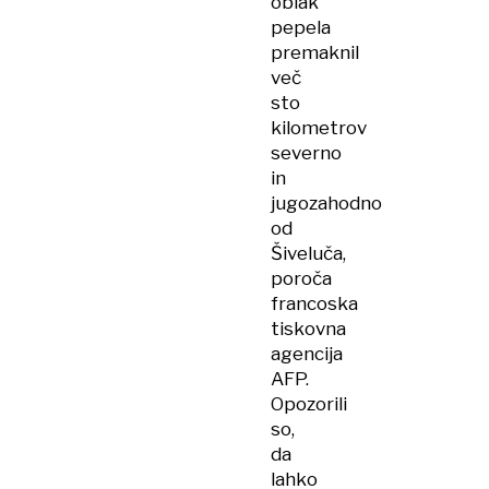
oblak
pepela
premaknil
več
sto
kilometrov
severno
in
jugozahodno
od
Šiveluča,
poroča
francoska
tiskovna
agencija
AFP.
Opozorili
so,
da
lahko