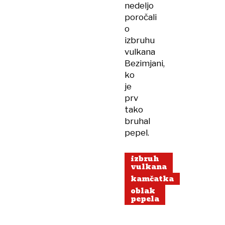
nedeljo
poročali
o
izbruhu
vulkana
Bezimjani,
ko
je
prv
tako
bruhal
pepel.
izbruh
vulkana
kamčatka
oblak
pepela