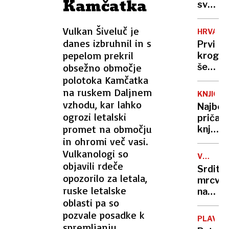
Kamčatka
svari
pred
občins
Vulkan Šiveluč je
HRVAŠK
projek
danes izbruhnil in s
Prvi
pepelom prekril
krog
obsežno območje
še
ne
polotoka Kamčatka
bo
na ruskem Daljnem
KNJIGE
prines
vzhodu, kar lahko
Najbolj
zmagov
ogrozi letalski
pričak
promet na območju
knjižni
in ohromi več vasi.
naslovi
v
Vulkanologi so
VOJNA
2025
objavili rdeče
V
Srdito
UKRAJIN
opozorilo za letala,
mrcvar
ruske letalske
na
oblasti pa so
fronti
pozvale posadke k
pred
PLAVAN
skoraj
spremljanju