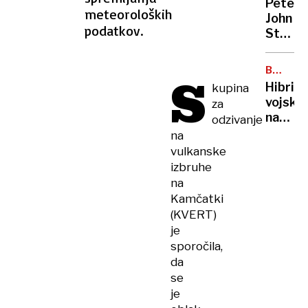
Peter
priho
meteoroloških
John
Trump
podatkov.
Steven
Ob
takšn
BALTSK
S
odnos
MORJE
Hibrid
kupina
PZS
vojsko
za
ne
na
odzivanje
gre
morsk
na
več
dnu
vulkanske
izbruhe
na
Kamčatki
(KVERT)
je
sporočila,
da
se
je