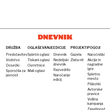
DRUŽBA
OGLAŠEVANJE
EDICIJE
PROJEKTI
POGOJI
Predstavitev
Spletni oglasi
Dnevnik
Gazela
Naročniški
Vodstvo
Tiskani oglasi
Nedeljski
Zlata nit
Akcije in
dnevnik
nagradne
Dosežki
Osmrtnice
igre
Razvedrilo
Sporočila za
Mali oglasi
Spletno
javnost
Naročanje
mesto
edicij
Piškotki
Avtorske
pravice
Volilna
kampanja
Zasebnost