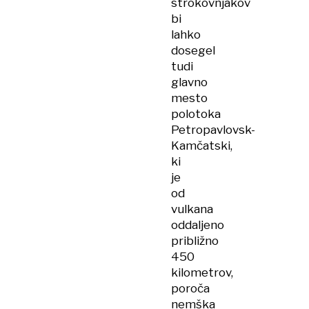
strokovnjakov
bi
lahko
dosegel
tudi
glavno
mesto
polotoka
Petropavlovsk-
Kamčatski,
ki
je
od
vulkana
oddaljeno
približno
450
kilometrov,
poroča
nemška