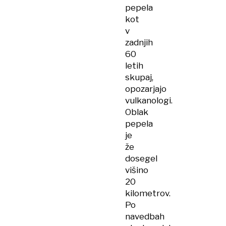
pepela
kot
v
zadnjih
60
letih
skupaj,
opozarjajo
vulkanologi.
Oblak
pepela
je
že
dosegel
višino
20
kilometrov.
Po
navedbah