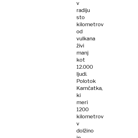
v
radiju
sto
kilometrov
od
vulkana
živi
manj
kot
12.000
ljudi.
Polotok
Kamčatka,
ki
meri
1200
kilometrov
v
dolžino
in