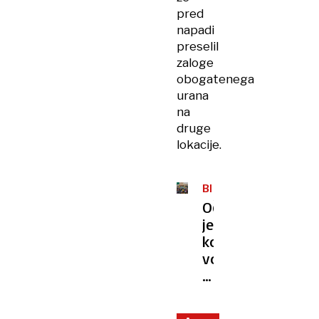
pred
napadi
preselil
zaloge
obogatenega
urana
na
druge
lokacije.
BLIŽNJI
VZHOD
Očitno
je
konec
vojne
med
Izraelom
in