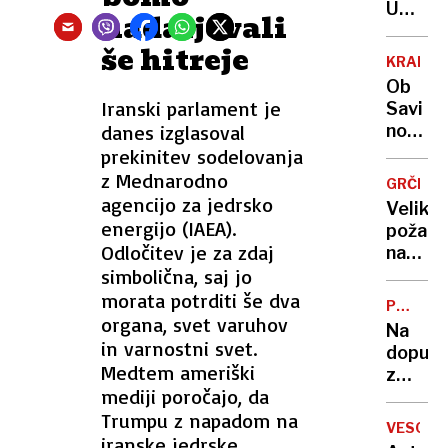
ideal,
Umrla
nadaljevali
temve
ženska
še hitreje
način
na
KRANJ
življen
Gorenj
Ob
bila
Iranski parlament je
Savi
je na
danes izglasoval
novih
spreh
269
prekinitev sodelovanja
javnih
z Mednarodno
GRČIJA
stanov
agencijo za jedrsko
Veliki
energijo (IAEA).
požari
Odločitev je za zdaj
na
simbolična, saj jo
otoku
Hios
morata potrditi še dva
POLETN
po
organa, svet varuhov
POČITN
Na
treh
in varnostni svet.
dopus
dneh
Medtem ameriški
z
le
mediji poročajo, da
avtom
omejen
Trumpu z napadom na
To
VESOLJ
so
iranske jedrske