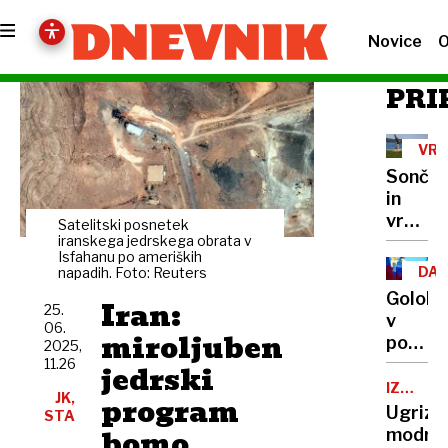
Novice
O
PRI
VR
Sončn
in
vroče
Satelitski posnetek
bo,
iranskega jedrskega obrata v
Isfahanu po ameriških
tudi
DA
napadih. Foto: Reuters
do
DRŽ
Golob
Iran:
36
25.
v
06.
stopinj
miroljuben
poslani
2025,
Skupn
11.26
jedrski
dobro
IZOGIBA
JK,
program
SE
ni
Ugriz
STA
KAČAM
zgolj
bomo
modras