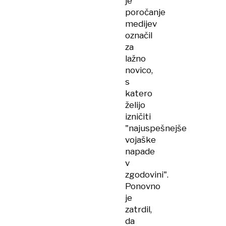
je
poročanje
medijev
označil
za
lažno
novico,
s
katero
želijo
izničiti
"najuspešnejše
vojaške
napade
v
zgodovini".
Ponovno
je
zatrdil,
da