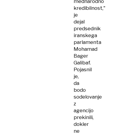
mednarodno
kredibilnost,"
je
dejal
predsednik
iranskega
parlamenta
Mohamad
Bager
Galibaf.
Pojasnil
je,
da
bodo
sodelovanje
z
agencijo
prekinili,
dokler
ne