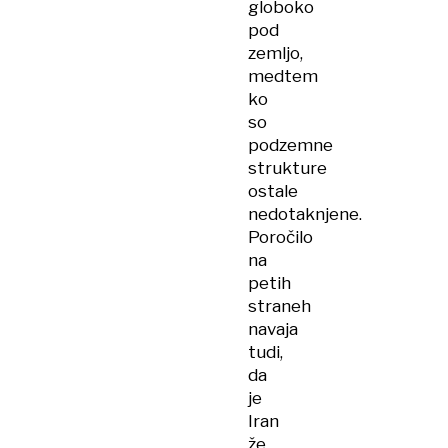
globoko
pod
zemljo,
medtem
ko
so
podzemne
strukture
ostale
nedotaknjene.
Poročilo
na
petih
straneh
navaja
tudi,
da
je
Iran
že