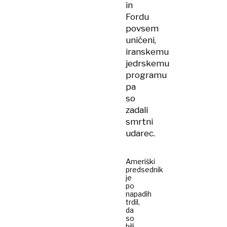
in
Fordu
povsem
uničeni,
iranskemu
jedrskemu
programu
pa
so
zadali
smrtni
udarec.
Ameriški
predsednik
je
po
napadih
trdil,
da
so
bili