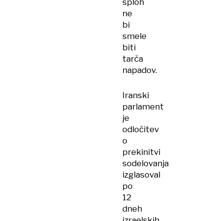
sploh
ne
bi
smele
biti
tarča
napadov.
Iranski
parlament
je
odločitev
o
prekinitvi
sodelovanja
izglasoval
po
12
dneh
izraelskih