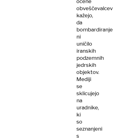
ocene
obveščevalcev
kažejo,
da
bombardiranje
ni
uničilo
iranskih
podzemnih
jedrskih
objektov.
Mediji
se
sklicujejo
na
uradnike,
ki
so
seznanjeni
s