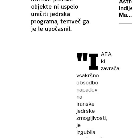
Astron
tri
objekte ni uspelo
Indije,
največ
uničiti jedrska
Madža
težave
programa, temveč ga
in
ki
je le upočasnil.
Poljsk
vas
prvič
lahko
na
doletij
"I
ISS
v
AEA,
tujini
ki
zavrača
vsakršno
obsodbo
napadov
na
iranske
jedrske
zmogljivosti,
je
izgubila