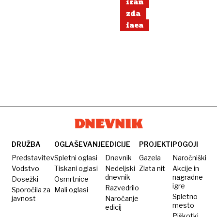
iran
Iranom
zda
iaea
DRUŽBA
OGLAŠEVANJE
EDICIJE
PROJEKTI
POGOJI
Predstavitev
Spletni oglasi
Dnevnik
Gazela
Naročniški
Vodstvo
Tiskani oglasi
Nedeljski
Zlata nit
Akcije in
dnevnik
nagradne
Dosežki
Osmrtnice
igre
Razvedrilo
Sporočila za
Mali oglasi
Spletno
javnost
Naročanje
mesto
edicij
Piškotki