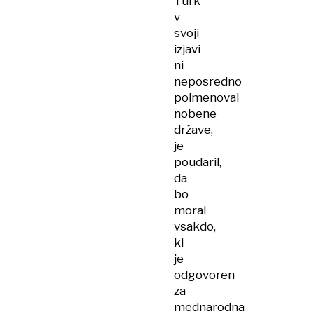
Türk
v
svoji
izjavi
ni
neposredno
poimenoval
nobene
države,
je
poudaril,
da
bo
moral
vsakdo,
ki
je
odgovoren
za
mednarodna