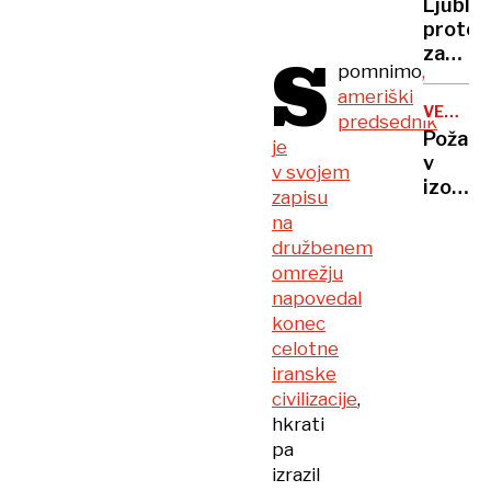
izdelko
Ljublj
bencin
nato
protes
črpalk
S
napadl
zapust
pomnimo
,
varnos
lokal,
ameriški
ker
VELIKA
predsednik
je
ŠKODA
Požar
je
nataka
v
v svojem
govoril
izolski
zapisu
srbsko
industr
»V
na
hali,
Sloveni
družbenem
gasilci
tega
omrežju
rešili
ne
napovedal
speče
bom
konec
stanov
dovolil
celotne
iranske
civilizacije
,
hkrati
pa
izrazil