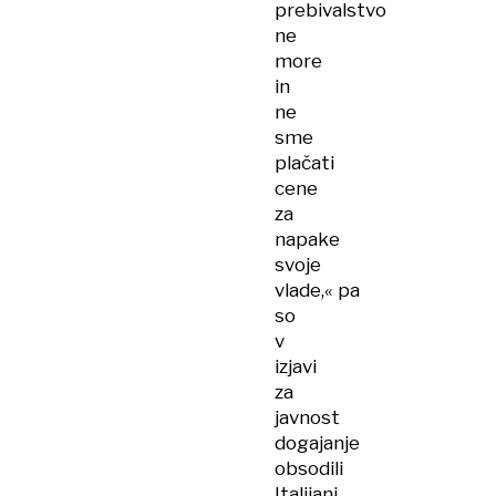
prebivalstvo
ne
more
in
ne
sme
plačati
cene
za
napake
svoje
vlade,« pa
so
v
izjavi
za
javnost
dogajanje
obsodili
Italijani.