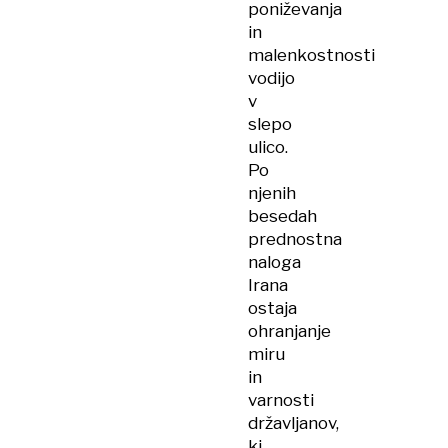
poniževanja
in
malenkostnosti
vodijo
v
slepo
ulico.
Po
njenih
besedah
prednostna
naloga
Irana
ostaja
ohranjanje
miru
in
varnosti
državljanov,
ki