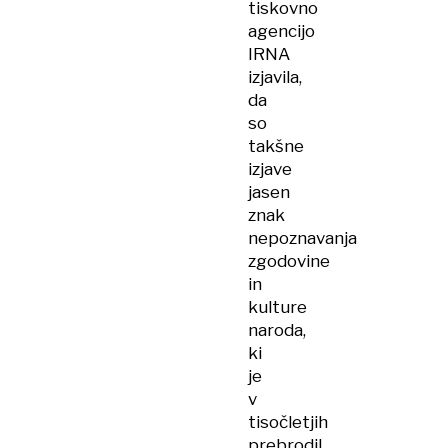
tiskovno
agencijo
IRNA
izjavila,
da
so
takšne
izjave
jasen
znak
nepoznavanja
zgodovine
in
kulture
naroda,
ki
je
v
tisočletjih
prebrodil