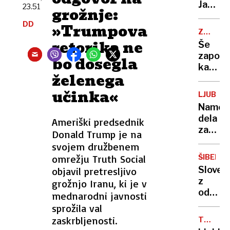
trije
Janša
23.51
grožnje:
pristan
med
DD
helikop
»Trumpova
prvimi
ZAČASN
letos
pisal
PERONI
retorika ne
Še
že
predse
zapora
bo dosegla
več
policija
kamniš
kot
z njo
želenega
in
420
še ni
dolenj
učinka«
govoril
LJUBLJ
proge,
Names
nato
dela
Ameriški predsednik
vlaki
zapor
Donald Trump je na
spet
in
svojem družbenem
na
izgon:
železni
omrežju Truth Social
ŠIBENIK
V
postaji
Sloven
objavil pretresljivo
Lidlu
z
grožnjo Iranu, ki je v
ukradl
odvrže
mednarodni javnosti
za
ogork
sprožila val
55
skoraj
zaskrbljenosti.
evrov
TUJI
zažgal
DELAVCI