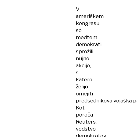
V
ameriškem
kongresu
so
medtem
demokrati
sprožili
nujno
akcijo,
s
katero
želijo
omejiti
predsednikova vojaška po
Kot
poroča
Reuters,
vodstvo
demokratov