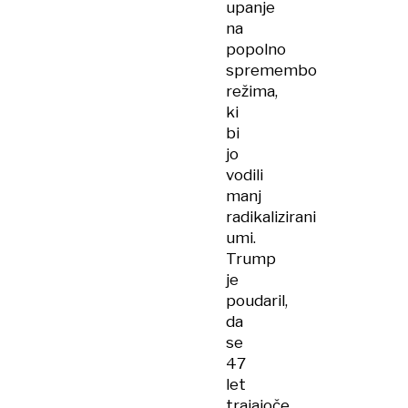
upanje
na
popolno
spremembo
režima,
ki
bi
jo
vodili
manj
radikalizirani
umi.
Trump
je
poudaril,
da
se
47
let
trajajoče