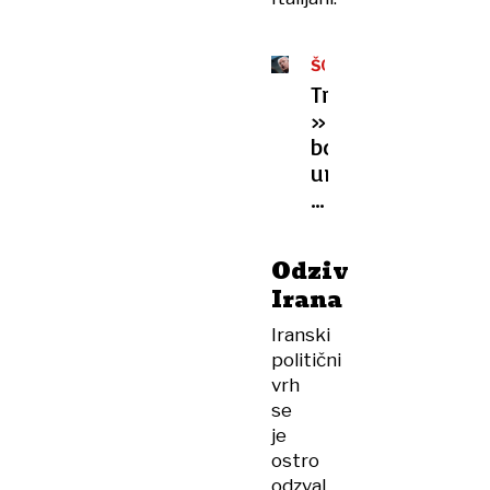
ŠOKANTNE
GROŽNJE
Trump:
»Nocoj
bo
umrla
celotna
civilizacija.«
Kaj
Odziv
se
Irana
bo
v
Iranski
Iranu
politični
zgodilo
vrh
ponoči?
se
je
ostro
odzval