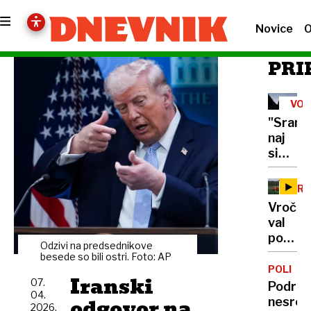
Novice
O
PRI
VOJ
V
"Sram
UKR
naj
si
sperej
s
PRE
krvjo":
Vročin
Putin
val
vrata
polni
vojske
Odzivi na predsednikove
ljublja
besede so bili ostri. Foto: AP
odprl
urgenc
POLITIK
še
Iranski
07.
samo
Podrob
hujšim
04.
včeraj
odgovor na
nesreč
krimin
2026,