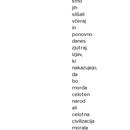
smo
jih
slišali
včeraj
in
ponovno
danes
zjutraj,
izjav,
ki
nakazujejo,
da
bo
morda
celoten
narod
ali
celotna
civilizacija
morala