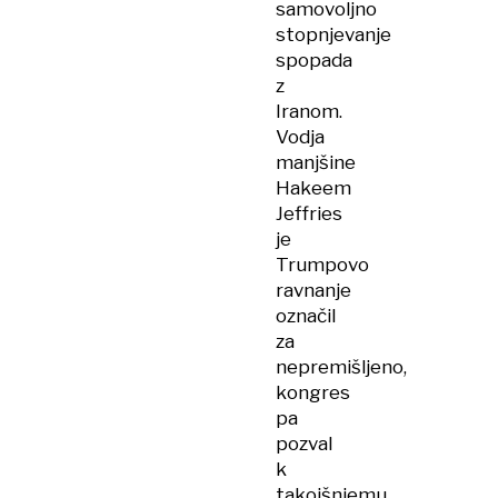
samovoljno
stopnjevanje
spopada
z
Iranom.
Vodja
manjšine
Hakeem
Jeffries
je
Trumpovo
ravnanje
označil
za
nepremišljeno,
kongres
pa
pozval
k
takojšnjemu