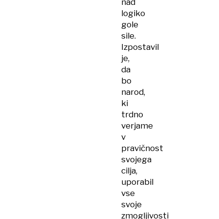
nad
logiko
gole
sile.
Izpostavil
je,
da
bo
narod,
ki
trdno
verjame
v
pravičnost
svojega
cilja,
uporabil
vse
svoje
zmogljivosti