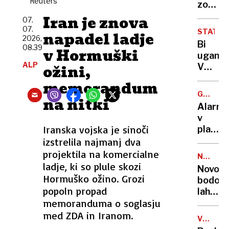
Reuters
dva
zopet
za
nasilne
prome
Iran je znova
selfi
07.
dva
zelo
07.
STATIS
napadel ladje
še
obrem
2026,
Bi
iščejo
08.39
počitni
v Hormuški
uganili
konec
ALP
ožini,
V
tedna
Sloveni
memorandum
še
GORSKI
na nitki
danes
TURIZE
Alarm
živi
v
več
Iranska vojska je sinoči
planins
Panter
kočah:
izstrelila najmanj dva
in ja,
»Če
projektila na komercialne
tudi
NALEZLJ
bo
ladje, ki so plule skozi
BOLEZN
nekaj
Novoro
šlo
Hormuško ožino. Grozi
Leopar
bodo
tako
popoln propad
lahko
naprej,
memoranduma o soglasju
zaščitil
bo
že v
med ZDA in Iranom.
vode
VOJNA
porodni
V