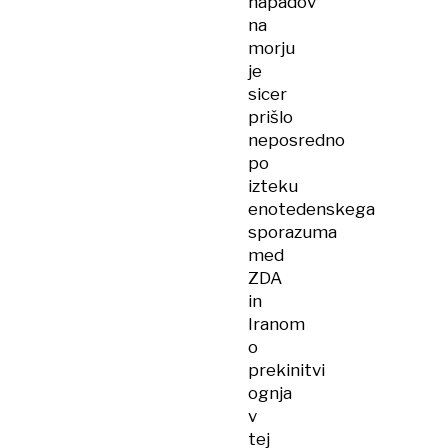
napadov
na
morju
je
sicer
prišlo
neposredno
po
izteku
enotedenskega
sporazuma
med
ZDA
in
Iranom
o
prekinitvi
ognja
v
tej