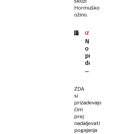
skozi
Hormuško
ožino.
IZRAEL
Netanjahu
o
priključevanju
delov
Libanona:
"Nekatere
krščanske
ZDA
vasi
si
to
prizadevajo
želijo"
čim
prej
nadaljevati
pogajanja