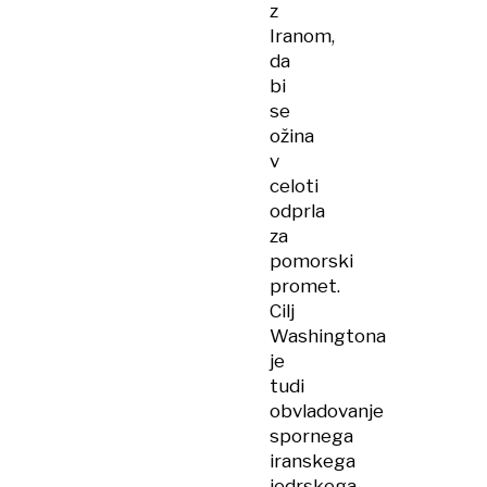
z
Iranom,
da
bi
se
ožina
v
celoti
odprla
za
pomorski
promet.
Cilj
Washingtona
je
tudi
obvladovanje
spornega
iranskega
jedrskega