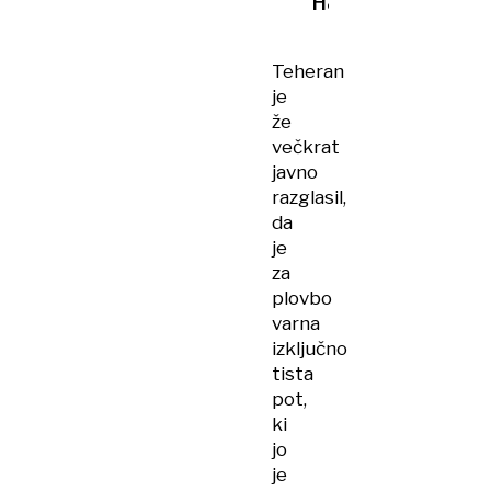
Hameneja
Teheran
je
že
večkrat
javno
razglasil,
da
je
za
plovbo
varna
izključno
tista
pot,
ki
jo
je