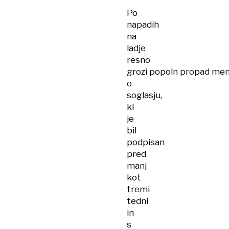
Po
napadih
na
ladje
resno
grozi popoln propad m
o
soglasju,
ki
je
bil
podpisan
pred
manj
kot
tremi
tedni
in
s