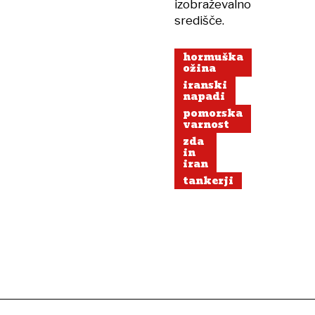
izobraževalno
središče.
hormuška
ožina
iranski
napadi
pomorska
varnost
zda
in
iran
tankerji