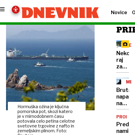
Novice
O
PRI
RE
Nekoč
raj
za
planinc
danes
MED
na
Brutaln
Vršič
napad
leze
na
vsak,
Hormuška ožina je ključna
Sloven
pomorska pot, skozi katero
ki
policija
je v mirnodobnem času
PROME
potreb
potovala celo petina celotne
doslej
Pred
pravlji
svetovne trgovine z nafto in
prijela
nami
zemeljskim plinom. Foto:
ozadje