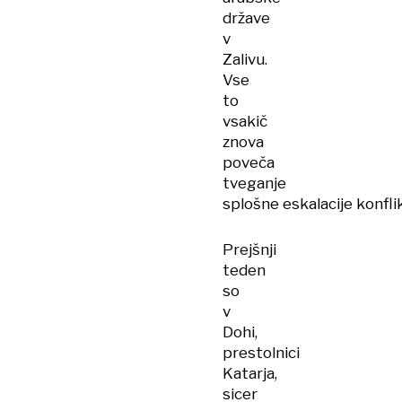
države
v
Zalivu.
Vse
to
vsakič
znova
poveča
tveganje
splošne eskalacije konfli
Prejšnji
teden
so
v
Dohi,
prestolnici
Katarja,
sicer