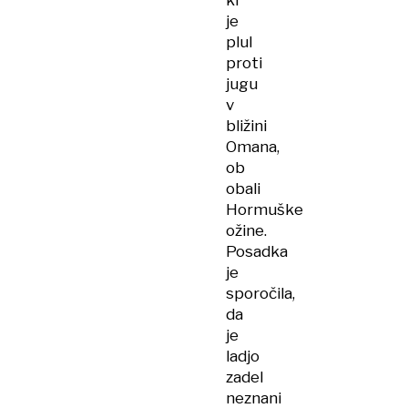
ki
je
plul
proti
jugu
v
bližini
Omana,
ob
obali
Hormuške
ožine.
Posadka
je
sporočila,
da
je
ladjo
zadel
neznani