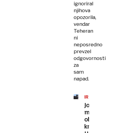
ignoriral
njihova
opozorila,
vendar
Teheran
ni
neposredno
prevzel
odgovornosti
za
sam
napad.
IRAN
Jok
milijonov
ob
krsti