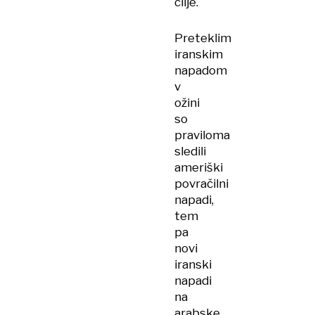
cilje.
Preteklim
iranskim
napadom
v
ožini
so
praviloma
sledili
ameriški
povračilni
napadi,
tem
pa
novi
iranski
napadi
na
arabske