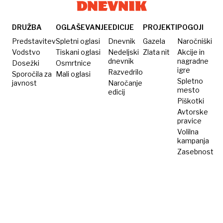
DRUŽBA
OGLAŠEVANJE
EDICIJE
PROJEKTI
POGOJI
Predstavitev
Spletni oglasi
Dnevnik
Gazela
Naročniški
Vodstvo
Tiskani oglasi
Nedeljski
Zlata nit
Akcije in
dnevnik
nagradne
Dosežki
Osmrtnice
igre
Razvedrilo
Sporočila za
Mali oglasi
Spletno
javnost
Naročanje
mesto
edicij
Piškotki
Avtorske
pravice
Volilna
kampanja
Zasebnost