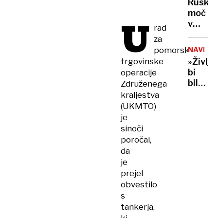
zmanjk
Ruska
UKRAJIN
moč
U
v
rad
Tihem
za
oceanu
pomorske
NAVDIH
z
trgovinske
»Življe
obsež
bi
operacije
vojašk
bilo
Združenega
vajo
dolgoč
kraljestva
preizku
97-
(UKMTO)
mornar
letnica
je
in
z
sinoči
balisti
neverj
poročal,
rakete
podvi
da
podrla
je
lastni
prejel
rekord
obvestilo
s
tankerja,