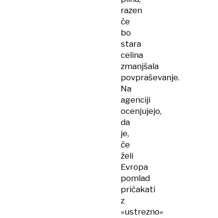
razen
če
bo
stara
celina
zmanjšala
povpraševanje.
Na
agenciji
ocenjujejo,
da
je,
če
želi
Evropa
pomlad
pričakati
z
»ustrezno«