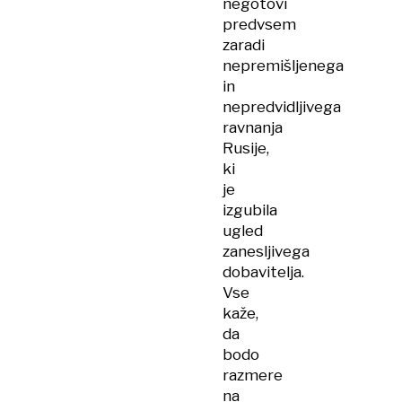
negotovi
predvsem
zaradi
nepremišljenega
in
nepredvidljivega
ravnanja
Rusije,
ki
je
izgubila
ugled
zanesljivega
dobavitelja.
Vse
kaže,
da
bodo
razmere
na