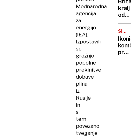
Britan
Nico
Mednarodna
kralj
pa
agencija
odpove
njen
za
obvezn
sin
energijo
zaradi
SIMBOL
(IEA).
strans
HIPIJEV
Ikoničn
Izpostavili
učinko
kombi
zdravlj
so
praznu
raka
grožnjo
75.
popolne
rojstni
prekinitve
dan
dobave
plina
iz
Rusije
in
s
tem
povezano
tveganje