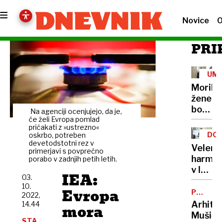
Novice
O
PRI
UM
Morile
žene
bo
Na agenciji ocenjujejo, da je,
sedel
če želi Evropa pomlad
pričakati z »ustrezno«
21
DOB
oskrbo, potreben
let
devetodstotni rez v
PRO
Velenj
primerjavi s povprečno
harmon
porabo v zadnjih petih letih.
v lov
IEA:
03.
na
10.
Evropa
nov
POTNIŠK
2022,
CENTER
Guinne
Arhite
14.44
mora
rekord
Mušič:
STA