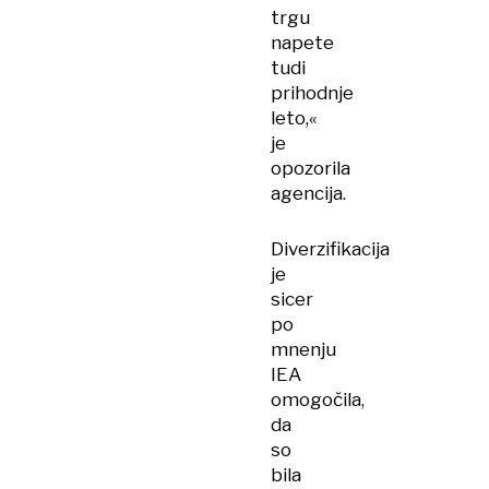
trgu
napete
tudi
prihodnje
leto,«
je
opozorila
agencija.
Diverzifikacija
je
sicer
po
mnenju
IEA
omogočila,
da
so
bila