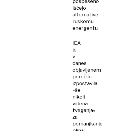
pospešeno
iščejo
alternative
ruskemu
energentu.
IEA
je
v
danes
objavljenem
poročilu
izpostavila
»še
nikoli
videna
tveganja«
za
pomanjkanje
plina,