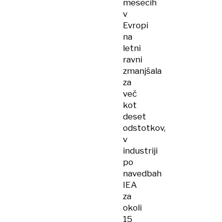
mesecih
v
Evropi
na
letni
ravni
zmanjšala
za
več
kot
deset
odstotkov,
v
industriji
po
navedbah
IEA
za
okoli
15