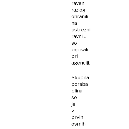
raven
razlog
ohranili
na
ustrezni
ravni,«
so
zapisali
pri
agenciji.
Skupna
poraba
plina
se
je
v
prvih
osmih