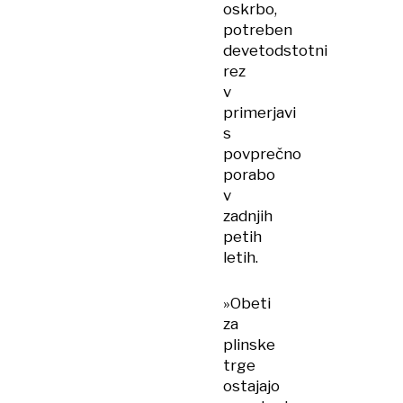
oskrbo,
potreben
devetodstotni
rez
v
primerjavi
s
povprečno
porabo
v
zadnjih
petih
letih.
»Obeti
za
plinske
trge
ostajajo