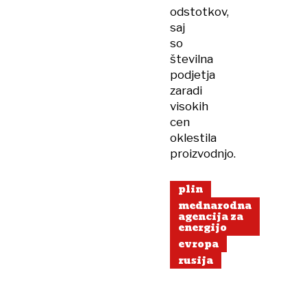
odstotkov,
saj
so
številna
podjetja
zaradi
visokih
cen
oklestila
proizvodnjo.
plin
mednarodna
agencija za
energijo
evropa
rusija