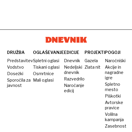
DRUŽBA
OGLAŠEVANJE
EDICIJE
PROJEKTI
POGOJI
Predstavitev
Spletni oglasi
Dnevnik
Gazela
Naročniški
Vodstvo
Tiskani oglasi
Nedeljski
Zlata nit
Akcije in
dnevnik
nagradne
Dosežki
Osmrtnice
igre
Razvedrilo
Sporočila za
Mali oglasi
Spletno
javnost
Naročanje
mesto
edicij
Piškotki
Avtorske
pravice
Volilna
kampanja
Zasebnost