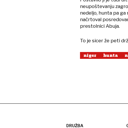
neupoštevanju zagroz
nedeljo, hunta pa ga 
načrtoval posredovan
prestolnici Abuja.
To je sicer že peti d
niger
hunta
n
DRUŽBA