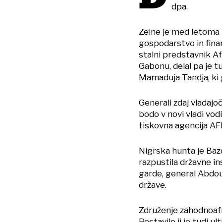
dpa.
Zeine je med letoma 
gospodarstvo in financ
stalni predstavnik Af
Gabonu, delal pa je 
Mamaduja Tandja, ki g
Generali zdaj vladaj
bodo v novi vladi vod
tiskovna agencija AF
Nigrska hunta je Bazo
razpustila državne in
garde, general Abdour
države.
Združenje zahodnoafri
Postavilo ji je tudi 