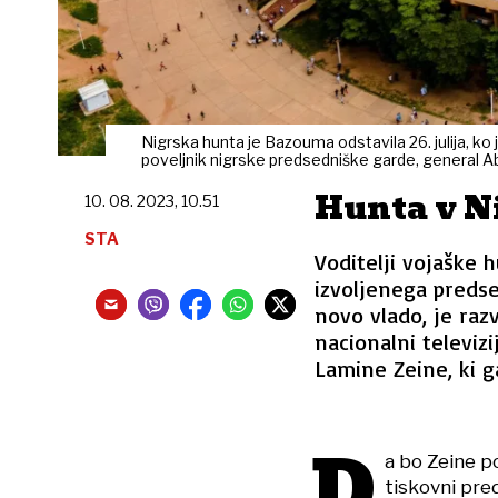
Nigrska hunta je Bazouma odstavila 26. julija, ko 
poveljnik nigrske predsedniške garde, general Ab
Hunta v N
10. 08. 2023, 10.51
STA
Voditelji vojaške h
izvoljenega preds
novo vlado, je razv
nacionalni televiz
Lamine Zeine, ki g
D
a bo Zeine po
tiskovni pre