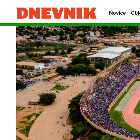
Novice
Obj