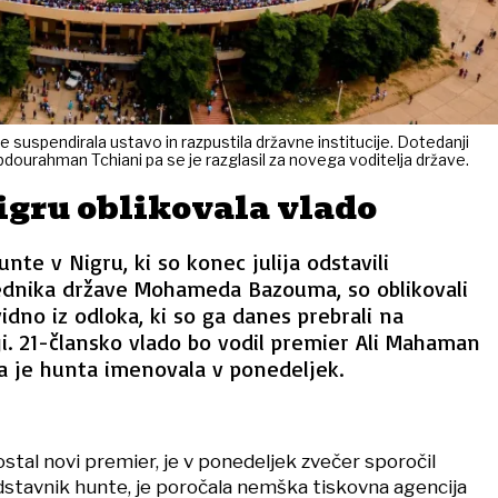
je suspendirala ustavo in razpustila državne institucije. Dotedanji
dourahman Tchiani pa se je razglasil za novega voditelja države.
igru oblikovala vlado
unte v Nigru, ki so konec julija odstavili
ednika države Mohameda Bazouma, so oblikovali
idno iz odloka, ki so ga danes prebrali na
iji. 21-člansko vlado bo vodil premier Ali Mahaman
a je hunta imenovala v ponedeljek.
stal novi premier, je v ponedeljek zvečer sporočil
dstavnik hunte, je poročala nemška tiskovna agencija