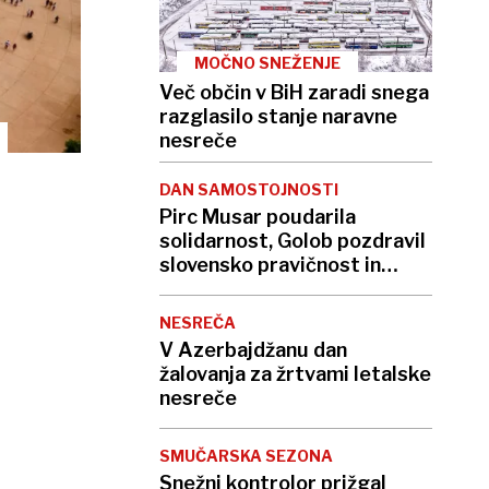
MOČNO SNEŽENJE
Več občin v BiH zaradi snega
razglasilo stanje naravne
nesreče
DAN SAMOSTOJNOSTI
Pirc Musar poudarila
solidarnost, Golob pozdravil
slovensko pravičnost in
znanost
NESREČA
V Azerbajdžanu dan
žalovanja za žrtvami letalske
nesreče
SMUČARSKA SEZONA
Snežni kontrolor prižgal