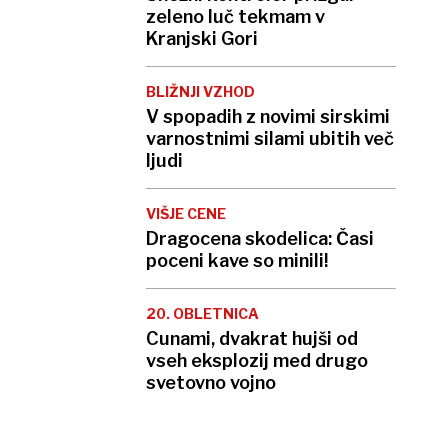
zeleno luč tekmam v
Kranjski Gori
BLIŽNJI VZHOD
V spopadih z novimi sirskimi
varnostnimi silami ubitih več
ljudi
VIŠJE CENE
Dragocena skodelica: Časi
poceni kave so minili!
20. OBLETNICA
Cunami, dvakrat hujši od
vseh eksplozij med drugo
svetovno vojno