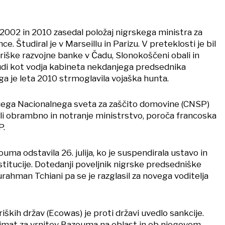
2002 in 2010 zasedal položaj nigrskega ministra za
e. Študiral je v Marseillu in Parizu. V preteklosti je bil
riške razvojne banke v Čadu, Slonokoščeni obali in
tudi kot vodja kabineta nekdanjega predsednika
a je leta 2010 strmoglavila vojaška hunta.
očega Nacionalnega sveta za zaščito domovine (CNSP)
ili obrambno in notranje ministrstvo, poroča francoska
P.
uma odstavila 26. julija, ko je suspendirala ustavo in
stitucije. Dotedanji poveljnik nigrske predsedniške
ahman Tchiani pa se je razglasil za novega voditelja
ških držav (Ecowas) je proti državi uvedlo sankcije.
ultimat za vrnitev Bazouma na oblast in ob njegovem