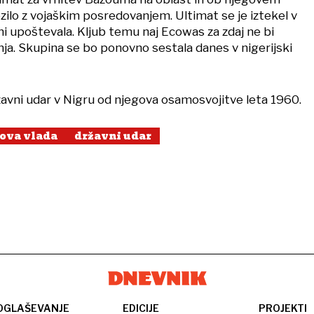
ilo z vojaškim posredovanjem. Ultimat se je iztekel v
ni upoštevala. Kljub temu naj Ecowas za zdaj ne bi
ja. Skupina se bo ponovno sestala danes v nigerijski
ržavni udar v Nigru od njegova osamosvojitve leta 1960.
ova vlada
državni udar
OGLAŠEVANJE
EDICIJE
PROJEKTI