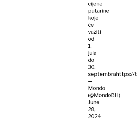
cijene
putarine
koje
će
važiti
od
1.
jula
do
30.
septembra
https://
—
Mondo
(@MondoBH)
June
28,
2024