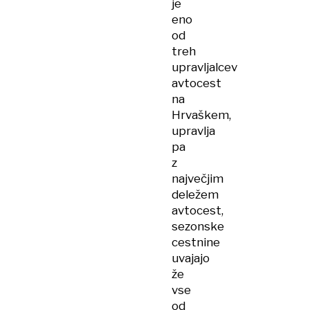
je
eno
od
treh
upravljalcev
avtocest
na
Hrvaškem,
upravlja
pa
z
največjim
deležem
avtocest,
sezonske
cestnine
uvajajo
že
vse
od