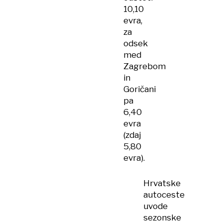
10,10
evra,
za
odsek
med
Zagrebom
in
Goričani
pa
6,40
evra
(zdaj
5,80
evra).
Hrvatske
autoceste
uvode
sezonske