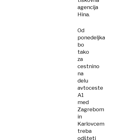
tiskovna
agencija
Hina.
Od
ponedeljka
bo
tako
za
cestnino
na
delu
avtoceste
A1
med
Zagrebom
in
Karlovcem
treba
odšteti