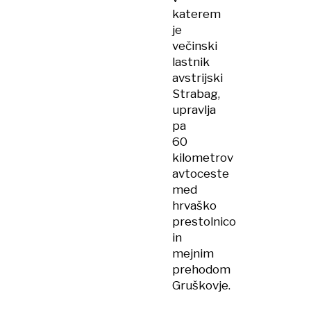
katerem
je
večinski
lastnik
avstrijski
Strabag,
upravlja
pa
60
kilometrov
avtoceste
med
hrvaško
prestolnico
in
mejnim
prehodom
Gruškovje.