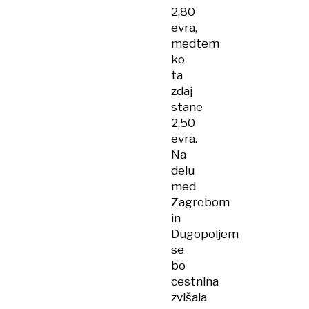
2,80
evra,
medtem
ko
ta
zdaj
stane
2,50
evra.
Na
delu
med
Zagrebom
in
Dugopoljem
se
bo
cestnina
zvišala