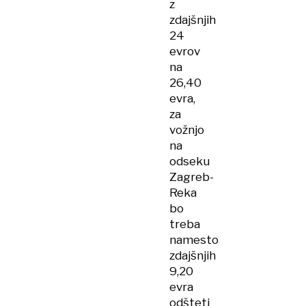
z
zdajšnjih
24
evrov
na
26,40
evra,
za
vožnjo
na
odseku
Zagreb-
Reka
bo
treba
namesto
zdajšnjih
9,20
evra
odšteti