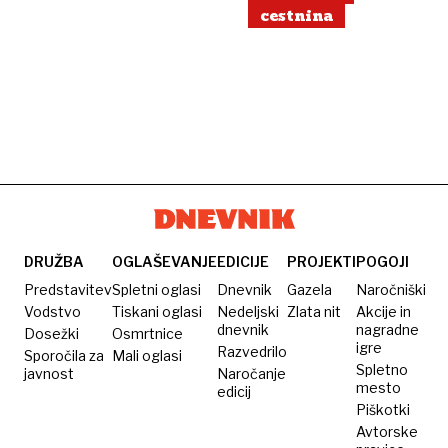
cestnina
DRUŽBA
OGLAŠEVANJE
EDICIJE
PROJEKTI
POGOJI
Predstavitev
Spletni oglasi
Dnevnik
Gazela
Naročniški
Vodstvo
Tiskani oglasi
Nedeljski
Zlata nit
Akcije in
dnevnik
nagradne
Dosežki
Osmrtnice
igre
Razvedrilo
Sporočila za
Mali oglasi
Spletno
javnost
Naročanje
mesto
edicij
Piškotki
Avtorske