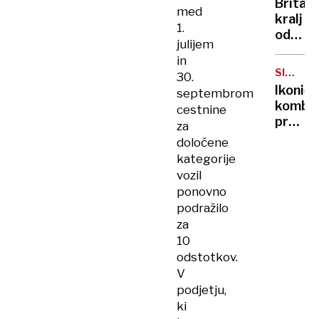
Britan
Nico
med
kralj
pa
1.
odpove
njen
julijem
obvezn
sin
in
zaradi
SIMBOL
30.
strans
HIPIJEV
Ikoničn
septembrom
učinko
kombi
cestnine
zdravlj
praznu
za
raka
75.
določene
rojstni
kategorije
dan
vozil
ponovno
podražilo
za
10
odstotkov.
V
podjetju,
ki