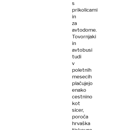
s
prikolicami
in
za
avtodome.
Tovornjaki
in
avtobusi
tudi
v
poletnih
mesecih
plačujejo
enako
cestnino
kot
sicer,
poroča
hrvaška