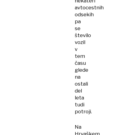
nekateri
avtocestnih
odsekih
pa
se
število
vozil
v
tem
času
glede
na
ostali
del
leta
tudi
potroji.
Na
Hrvaškem