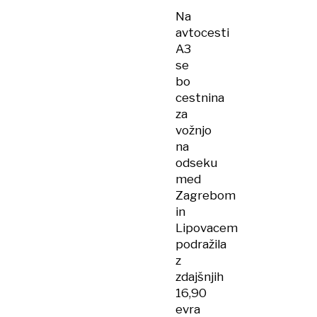
Na
avtocesti
A3
se
bo
cestnina
za
vožnjo
na
odseku
med
Zagrebom
in
Lipovacem
podražila
z
zdajšnjih
16,90
evra