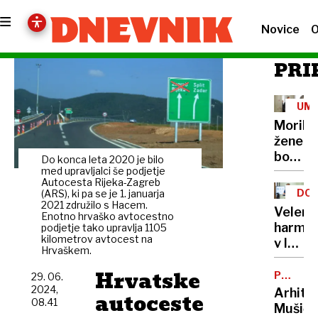
Novice
O
PRI
UM
Morile
žene
bo
Do konca leta 2020 je bilo
sedel
med upravljalci še podjetje
Autocesta Rijeka-Zagreb
21
DOB
(ARS), ki pa se je 1. januarja
let
2021 združilo s Hacem.
PRO
Velenj
Enotno hrvaško avtocestno
harmon
podjetje tako upravlja 1105
kilometrov avtocest na
v lov
Hrvaškem.
na
Hrvatske
nov
POTNIŠK
29. 06.
CENTER
Guinne
2024,
Arhite
autoceste
08.41
rekord
Mušič: