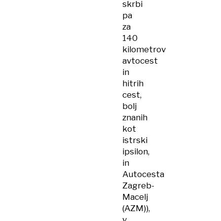
skrbi
pa
za
140
kilometrov
avtocest
in
hitrih
cest,
bolj
znanih
kot
istrski
ipsilon,
in
Autocesta
Zagreb-
Macelj
(AZM)),
v