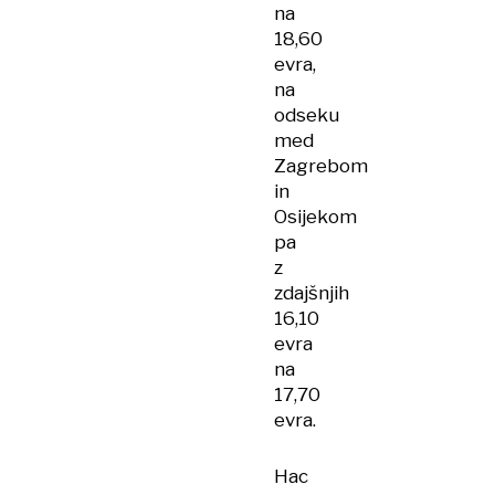
na
18,60
evra,
na
odseku
med
Zagrebom
in
Osijekom
pa
z
zdajšnjih
16,10
evra
na
17,70
evra.
Hac