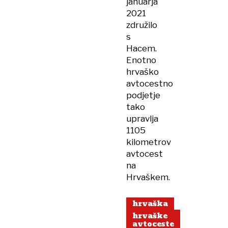
januarja
2021
združilo
s
Hacem.
Enotno
hrvaško
avtocestno
podjetje
tako
upravlja
1105
kilometrov
avtocest
na
Hrvaškem.
hrvaška
hrvaške
avtoceste