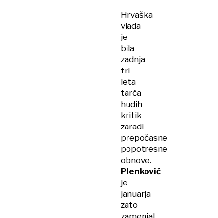
Hrvaška
vlada
je
bila
zadnja
tri
leta
tarča
hudih
kritik
zaradi
prepočasne
popotresne
obnove.
Plenković
je
januarja
zato
zamenjal