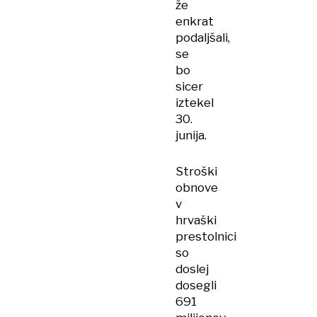
že
enkrat
podaljšali,
se
bo
sicer
iztekel
30.
junija.
Stroški
obnove
v
hrvaški
prestolnici
so
doslej
dosegli
691