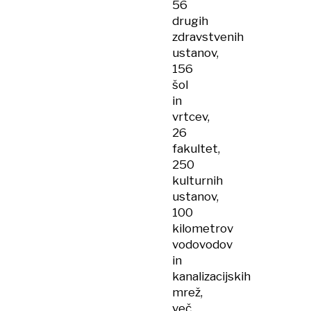
56
drugih
zdravstvenih
ustanov,
156
šol
in
vrtcev,
26
fakultet,
250
kulturnih
ustanov,
100
kilometrov
vodovodov
in
kanalizacijskih
mrež,
več