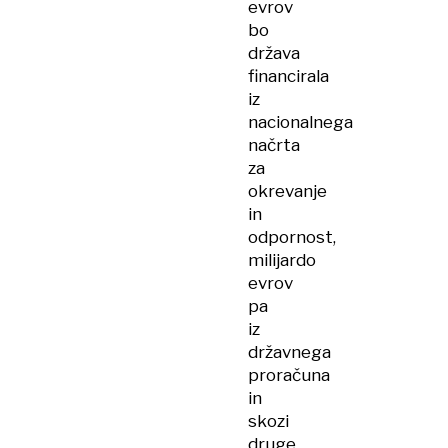
evrov
bo
država
financirala
iz
nacionalnega
načrta
za
okrevanje
in
odpornost,
milijardo
evrov
pa
iz
državnega
proračuna
in
skozi
druge