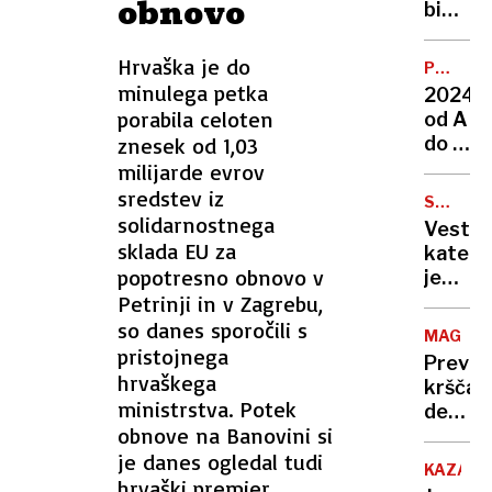
obnovo
vesti
bi
zajeli
prvega
Hrvaška je do
PREGLE
severn
LETA
minulega petka
2024
vojaka
porabila celoten
od A
znesek od 1,03
do Ž
v
milijarde evrov
prestol
sredstev iz
SMRTO
Od
solidarnostnega
ŽIVALI
Veste,
selitve
sklada EU za
katera
arhiva
popotresno obnovo v
je
do
Petrinji in v Zagrebu,
človek
začetk
najbolj
so danes sporočili s
gradnj
MAGDE
nevarn
pristojnega
železn
Previd
žival
hrvaškega
postaj
krščan
na
ministrstva. Potek
demokr
svetu?
obnove na Banovini si
AfD
je danes ogledal tudi
pa z
KAZAHS
vsemi
hrvaški premier