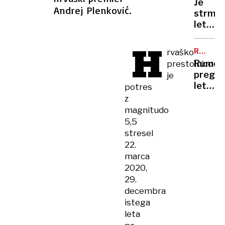
Je
topovi
Andrej Plenković.
strmog
letalo
dejans
H
sestrel
RUMENE
rvaško
ruska
NOVICE
Rumen
prestolnico
zračna
pregle
je
obram
leta:
potres
Nataša
z
Pirc
magnitudo
Musar
5,5
je
stresel
pela,
22.
Robert
marca
Golob
2020,
uplenil
29.
cvetač
decembra
Andrej
istega
Staret
leta
so