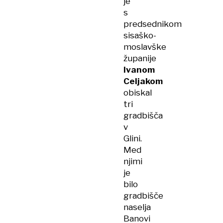
je
s
predsednikom
sisaško-
moslavške
županije
Ivanom
Celjakom
obiskal
tri
gradbišča
v
Glini.
Med
njimi
je
bilo
gradbišče
naselja
Banovi