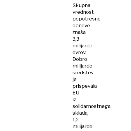
Skupna
vrednost
popotresne
obnove
znaša
3,3
milijarde
evrov.
Dobro
milijardo
sredstev
je
prispevala
EU
iz
solidarnostnega
sklada,
1,2
milijarde