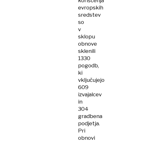
koriščenja
evropskih
sredstev
so
v
sklopu
obnove
sklenili
1330
pogodb,
ki
vključujejo
609
izvajalcev
in
304
gradbena
podjetja.
Pri
obnovi