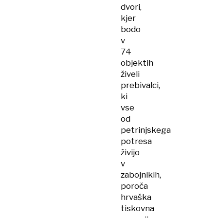
dvori,
kjer
bodo
v
74
objektih
živeli
prebivalci,
ki
vse
od
petrinjskega
potresa
živijo
v
zabojnikih,
poroča
hrvaška
tiskovna