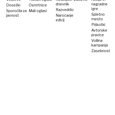
dnevnik
nagradne
Dosežki
Osmrtnice
igre
Razvedrilo
Sporočila za
Mali oglasi
Spletno
javnost
Naročanje
mesto
edicij
Piškotki
Avtorske
pravice
Volilna
kampanja
Zasebnost