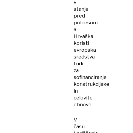
v
stanje
pred
potresom,
a
Hrvaška
koristi
evropska
sredstva
tudi
za
sofinanciranje
konstrukcijske
in
celovite
obnove.
V
času