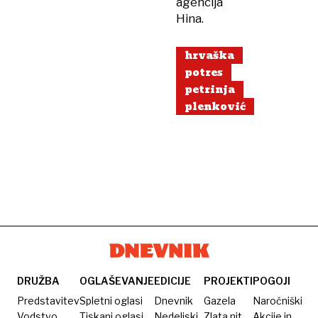
agencija
Hina.
hrvaška
potres
petrinja
plenković
DRUŽBA
OGLAŠEVANJE
EDICIJE
PROJEKTI
POGOJI
Predstavitev
Spletni oglasi
Dnevnik
Gazela
Naročniški
Vodstvo
Tiskani oglasi
Nedeljski
Zlata nit
Akcije in