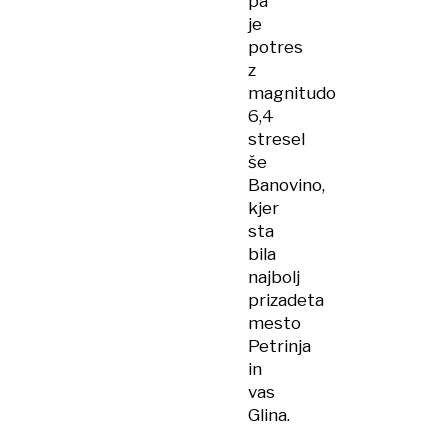
pa
napodil
je
potres
z
magnitudo
6,4
stresel
še
Banovino,
kjer
sta
bila
najbolj
prizadeta
mesto
Petrinja
in
vas
Glina.