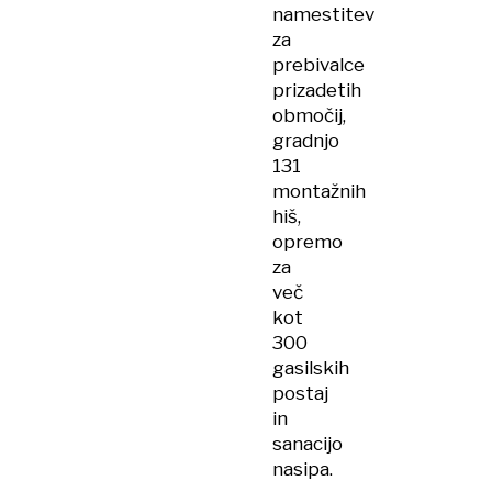
namestitev
za
prebivalce
prizadetih
območij,
gradnjo
131
montažnih
hiš,
opremo
za
več
kot
300
gasilskih
postaj
in
sanacijo
nasipa.