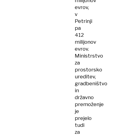
milijonov
evrov,
v
Petrinji
pa
412
milijonov
evrov.
Ministrstvo
za
prostorsko
ureditev,
gradbeništvo
in
državno
premoženje
je
prejelo
tudi
za