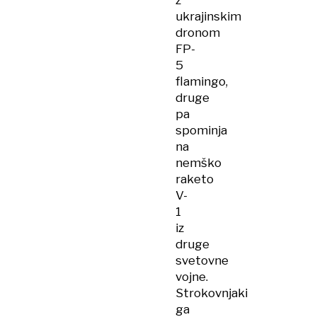
z
ukrajinskim
dronom
FP-
5
flamingo,
druge
pa
spominja
na
nemško
raketo
V-
1
iz
druge
svetovne
vojne.
Strokovnjaki
ga