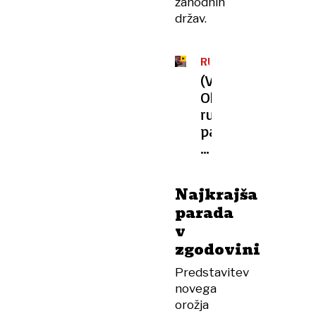
zahodnih
držav.
RUSIJA
(VIDEO)
Okrnjena
ruska
parada
ob
dnevu
zmage
Najkrajša
nad
parada
nacizmom
v
zgodovini
Predstavitev
novega
orožja