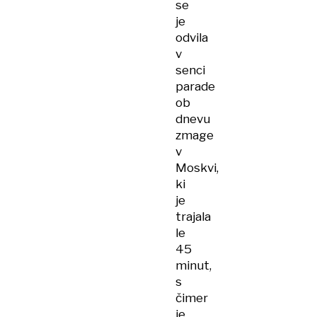
se
je
odvila
v
senci
parade
ob
dnevu
zmage
v
Moskvi,
ki
je
trajala
le
45
minut,
s
čimer
je