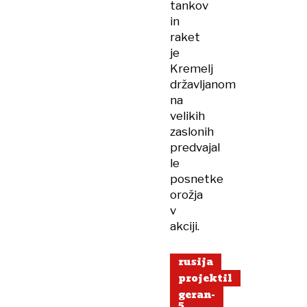
tankov
in
raket
je
Kremelj
državljanom
na
velikih
zaslonih
predvajal
le
posnetke
orožja
v
akciji.
rusija
projektil
geran-
5