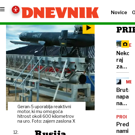
Novice
O
PRI
RE
Nekoč
raj
za
planinc
danes
MED
na
Brutaln
Vršič
napad
leze
na
vsak,
Geran-5 uporablja reaktivni
Sloven
motor, ki mu omogoča
ki
policija
hitrost okoli 600 kilometrov
PROME
potreb
na uro. Foto: zajem zaslona X
doslej
Pred
pravlji
prijela
Rusija
nami
ozadje
12.