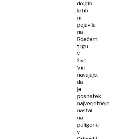
dolgih
letih
ni
pojavila
na
Rdečem
trgu
v
živo.
Viri
navajajo,
da
je
posnetek
najverjetneje
nastal
na
poligonu
v