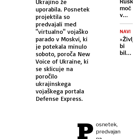
zmanjk
Ukrajino že
Ruska
UKRAJIN
moč
uporabila. Posnetek
v
projektila so
Tihem
predvajali med
oceanu
"virtualno" vojaško
NAVDIH
z
parado v Moskvi, ki
»Življe
obsež
je potekala minulo
bi
vojašk
bilo
soboto, poroča New
vajo
dolgoč
Voice of Ukraine, ki
preizku
97-
se sklicuje na
mornar
letnica
poročilo
in
z
ukrajinskega
balisti
neverj
rakete
vojaškega portala
podvi
Defense Express.
podrla
lastni
rekord
P
osnetek,
predvajan
na