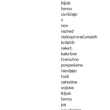
kljub
temu
uvrščajo
v
nov
razred
nizkoproračunskih
krilatih
raket,
kakršne
trenutno
pospešeno
razvijajo
tudi
zahodne
vojske.
Kljub
temu
pa