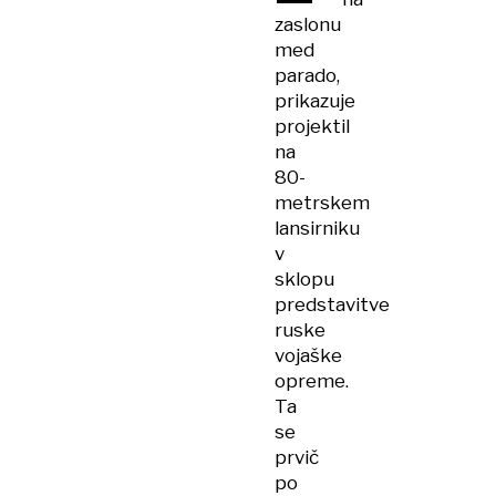
zaslonu
med
parado,
prikazuje
projektil
na
80-
metrskem
lansirniku
v
sklopu
predstavitve
ruske
vojaške
opreme.
Ta
se
prvič
po