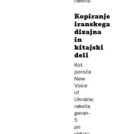
rakete.
Kopiranje
iranskega
dizajna
in
kitajski
deli
Kot
poroča
New
Voice
of
Ukraine,
raketa
geran-
5
po
videzu