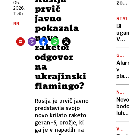
dva
zopet
05.
za
prvič
nasilne
2026,
prome
selfi
11.35
dva
javno
zelo
STATIS
še
obrem
RR
pokazala
Bi
iščejo
počitni
uganili
novo
konec
V
tedna
raketo:
Sloveni
še
odgovor
GORSKI
danes
TURIZE
Alarm
na
živi
v
več
ukrajinski
planins
Panter
flamingo?
kočah:
in ja,
»Če
tudi
NALEZLJ
bo
BOLEZN
nekaj
Novoro
Rusija je prvič javno
šlo
Leopar
bodo
predstavila svojo
tako
lahko
novo krilato raketo
naprej,
zaščitil
geran-5, orožje, ki
bo
že v
ga je v napadih na
vode
VOJNA
porodni
V