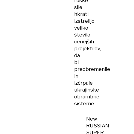
ruske
sile
hkrati
izstrelijo
veliko
število
cenejših
projektilov,
da
bi
preobremenile
in
izčrpale
ukrajinske
obrambne
sisteme.
New
RUSSIAN
SUPER