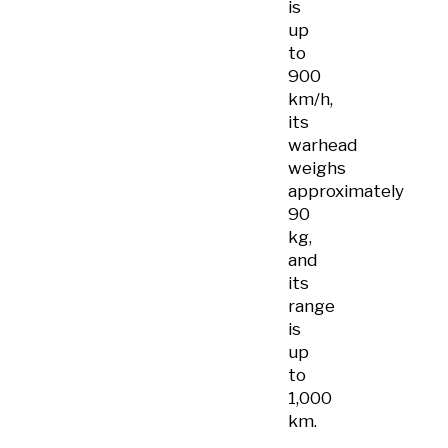
is
up
to
900
km/h,
its
warhead
weighs
approximately
90
kg,
and
its
range
is
up
to
1,000
km.