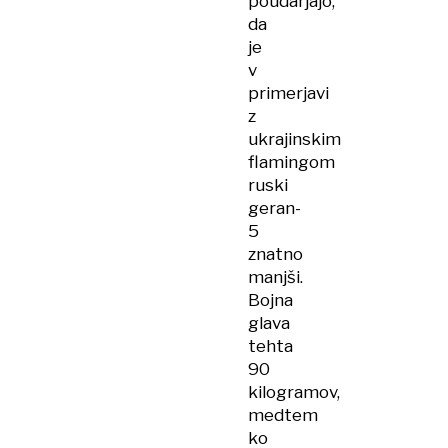
poudarjajo,
da
je
v
primerjavi
z
ukrajinskim
flamingom
ruski
geran-
5
znatno
manjši.
Bojna
glava
tehta
90
kilogramov,
medtem
ko