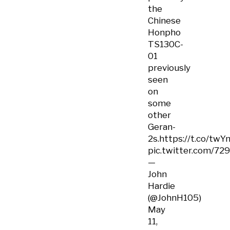
the
Chinese
Honpho
TS130C-
01
previously
seen
on
some
other
Geran-
2s.
https://t.co/tw
pic.twitter.com/72
—
John
Hardie
(@JohnH105)
May
11,