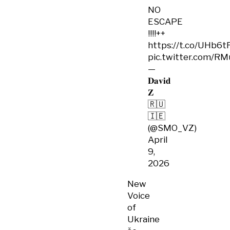
NO
ESCAPE
!!!!++
https://t.co/UHb6t
pic.twitter.com/R
—
𝐃𝐚𝐯𝐢𝐝
𝐙
🇷🇺
🇮🇪
(@SMO_VZ)
April
9,
2026
New
Voice
of
Ukraine