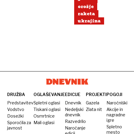
orožje
raketa
ukrajina
DRUŽBA
OGLAŠEVANJE
EDICIJE
PROJEKTI
POGOJI
Predstavitev
Spletni oglasi
Dnevnik
Gazela
Naročniški
Vodstvo
Tiskani oglasi
Nedeljski
Zlata nit
Akcije in
dnevnik
nagradne
Dosežki
Osmrtnice
igre
Razvedrilo
Sporočila za
Mali oglasi
Spletno
javnost
Naročanje
mesto
edicij