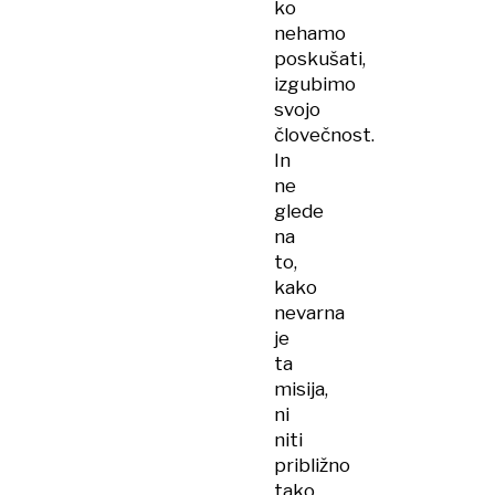
ko
nehamo
poskušati,
izgubimo
svojo
človečnost.
In
ne
glede
na
to,
kako
nevarna
je
ta
misija,
ni
niti
približno
tako