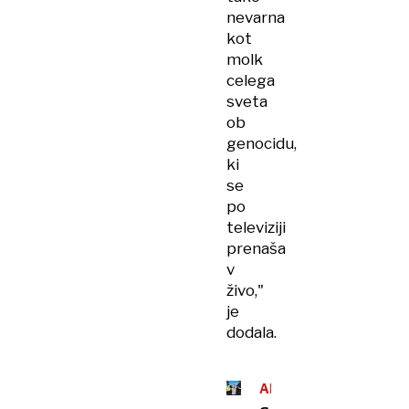
nevarna
kot
molk
celega
sveta
ob
genocidu,
ki
se
po
televiziji
prenaša
v
živo,"
je
dodala.
AKTIVISTI