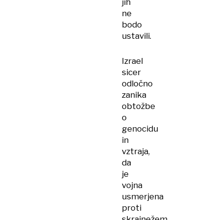
jih
ne
bodo
ustavili.
Izrael
sicer
odločno
zanika
obtožbe
o
genocidu
in
vztraja,
da
je
vojna
usmerjena
proti
skrajnežem