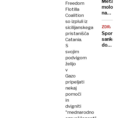
Metal
Freedom
Nawro
moloto
Flotilla
na
Coalition
shod
so izpluli iz
solidar
ZDRAVS
sicilijanskega
z
Sporn
pristanišča
izraels
sankci
Catania.
talci,
dolžnik
S
osem
Ob
svojim
ranjeni
zdravlj
podvigom
tudi
želijo
ko ni
v
kje
Gazo
vzeti
pripeljati
nekaj
pomoči
in
dvigniti
"mednarodno