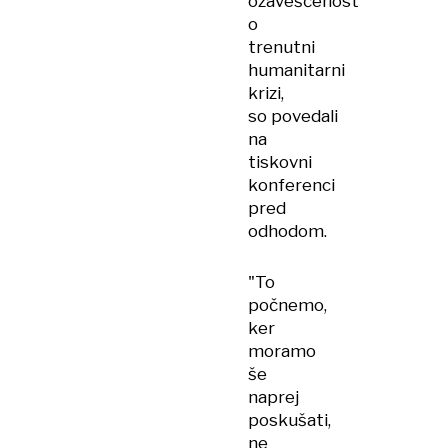
ozaveščenost"
o
trenutni
humanitarni
krizi,
so povedali
na
tiskovni
konferenci
pred
odhodom.
"To
počnemo,
ker
moramo
še
naprej
poskušati,
ne