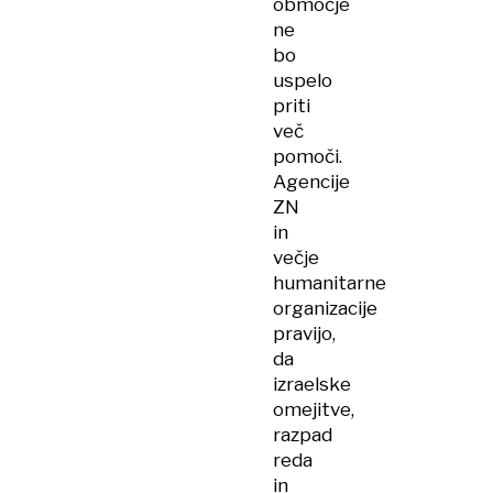
območje
ne
bo
uspelo
priti
več
pomoči.
Agencije
ZN
in
večje
humanitarne
organizacije
pravijo,
da
izraelske
omejitve,
razpad
reda
in