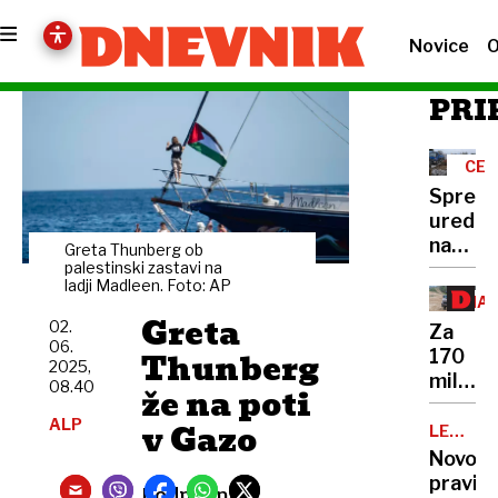
Novice
O
PRI
CES
Sprem
uredit
na
Greta Thunberg ob
Celovš
palestinski zastavi na
ladji Madleen. Foto: AP
cesti
NA
povzro
Greta
ORO
02.
Za
promet
06.
Thunberg
170
kaos
2025,
milijon
08.40
že na poti
evrov
ALP
v Gazo
bomo
LETALS
DRUŽBE
kupili
Novo
franco
pravilo
Podnebna