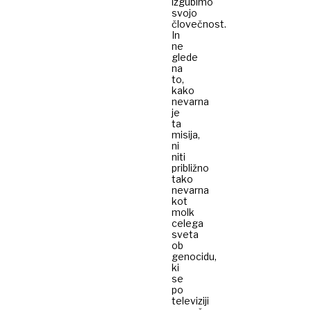
izgubimo
svojo
človečnost.
In
ne
glede
na
to,
kako
nevarna
je
ta
misija,
ni
niti
približno
tako
nevarna
kot
molk
celega
sveta
ob
genocidu,
ki
se
po
televiziji