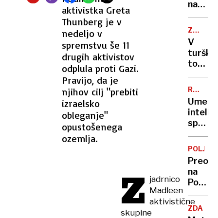
samov
na
aktivistka Greta
havbic
letih
Thunberg je v
iz
ZGORNJ
nedeljo v
Ljublja
GRUŠKO
V
spremstvu še 11
v
turšk
drugih aktivistov
Carigr
tovorn
odplula proti Gazi.
Če
našli
Pravijo, da je
ga
truplo
kršite,
RAZVOJ
njihov cilj "prebiti
TEHNOL
sledi
Umetn
izraelsko
kazen
inteli
obleganje"
spremi
opustošenega
poklice
ozemlja.
nekate
POLJSK
že
Preobr
izgublj
Z
na
službe
jadrnico
Poljsk
Madleen
Tesna
aktivistične
zmaga
ZDA
skupine
za