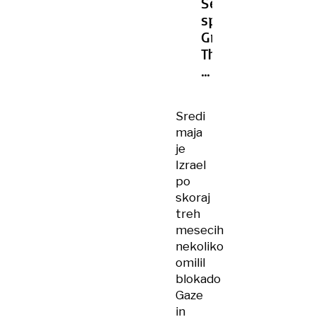
Se
spomnite
Grete
Thunberg?
S
somišljeniki
se
Sredi
odpravlja
maja
v
je
Gazo
Izrael
po
skoraj
treh
mesecih
nekoliko
omilil
blokado
Gaze
in