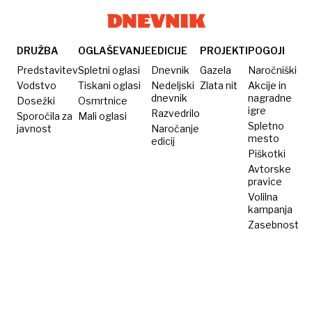
DRUŽBA
OGLAŠEVANJE
EDICIJE
PROJEKTI
POGOJI
Predstavitev
Spletni oglasi
Dnevnik
Gazela
Naročniški
Vodstvo
Tiskani oglasi
Nedeljski
Zlata nit
Akcije in
dnevnik
nagradne
Dosežki
Osmrtnice
igre
Razvedrilo
Sporočila za
Mali oglasi
Spletno
javnost
Naročanje
mesto
edicij
Piškotki
Avtorske
pravice
Volilna
kampanja
Zasebnost