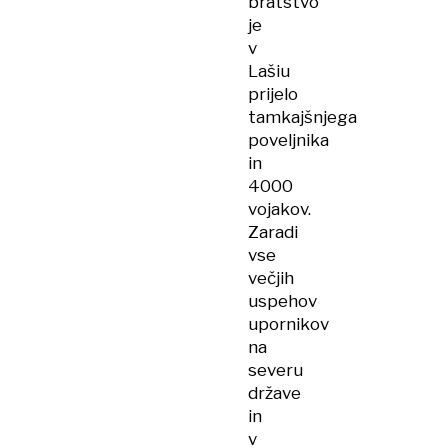
bratstvo
je
v
Lašiu
prijelo
tamkajšnjega
poveljnika
in
4000
vojakov.
Zaradi
vse
večjih
uspehov
upornikov
na
severu
države
in
v