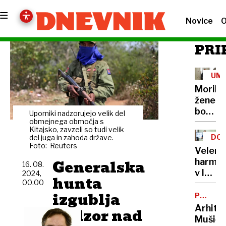
Novice
O
PRI
UM
Morile
žene
bo
Uporniki nadzorujejo velik del
sedel
obmejnega območja s
Kitajsko, zavzeli so tudi velik
21
DOB
del juga in zahoda države.
let
Foto: Reuters
PRO
Velenj
Generalska
harmon
16. 08.
v lov
2024,
hunta
00.00
na
izgublja
nov
POTNIŠK
CENTER
Guinne
Arhite
nadzor nad
rekord
Mušič: