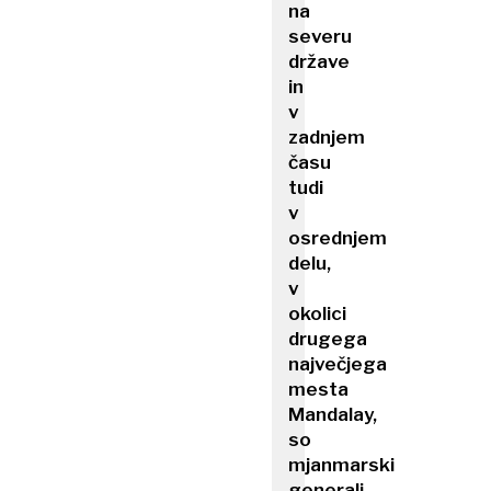
na
severu
države
in
v
zadnjem
času
tudi
v
osrednjem
delu,
v
okolici
drugega
največjega
mesta
Mandalay,
so
mjanmarski
generali