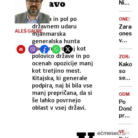
državo
Nikoli
nisem
pomisli
Tri leta in pol po
ONESNA
da je
državnem udaru
Zaradi
to v
ALEŠ GAUBE
mjanmarska
onesna
moji
generalska hunta
v
Ljublja
delu
nadzoruje manj kot
sploh
Logat
polovico države in po
mogoč
ZDRAVS
voda
ocenah opozicije manj
Kako
nepitn
kot tretjino mest.
so
Kitajska, ki generale
se
podpira, naj bi bila vse
zasuka
cilji
manj prepričana, da si
ODMEV
Golobo
še lahko povrnejo
Po
vlade
oblast v vsej državi.
Dončić
prodaji
Karma
je
VELIKA
ečmesečna
psica,
BRITANI