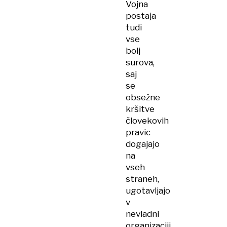
Vojna
postaja
tudi
vse
bolj
surova,
saj
se
obsežne
kršitve
človekovih
pravic
dogajajo
na
vseh
straneh,
ugotavljajo
v
nevladni
organizaciji