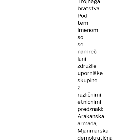
Trojnega
bratstva.
Pod
tem
imenom
so
se
namreč
lani
združile
uporniške
skupine
z
različnimi
etničnimi
predznaki:
Arakanska
armada,
Mjanmarska
demokratična