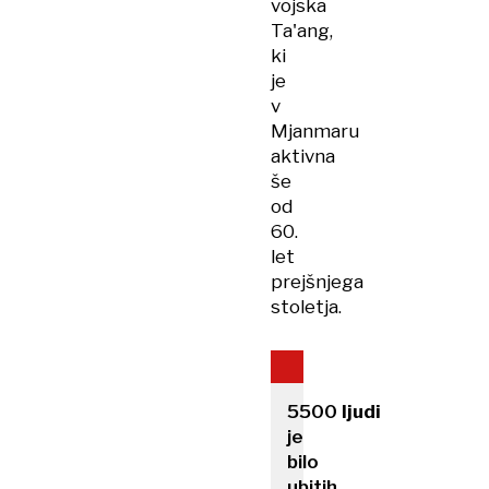
vojska
Ta'ang,
ki
je
v
Mjanmaru
aktivna
še
od
60.
let
prejšnjega
stoletja.
5500
ljudi
je
bilo
ubitih