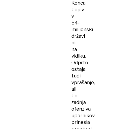
Konca
bojev
v
54-
milijonski
državi
ni
na
vidiku.
Odprto
ostaja
tudi
vprašanje,
ali
bo
zadnja
ofenziva
upornikov
prinesla
preobrat