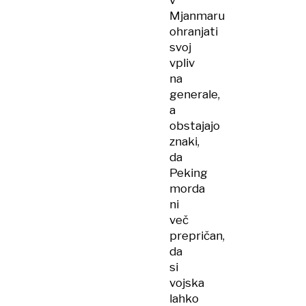
v
Mjanmaru
ohranjati
svoj
vpliv
na
generale,
a
obstajajo
znaki,
da
Peking
morda
ni
več
prepričan,
da
si
vojska
lahko