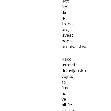
leto,
češ
da
je
treba
prej
izvesti
popis
prebivalstva.
Kako
ustaviti
državljansko
vojno,
ta
čas
ne
ve
nihče.
Ubitih