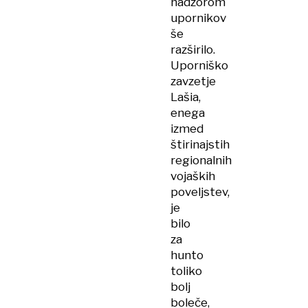
nadzorom
upornikov
še
razširilo.
Uporniško
zavzetje
Lašia,
enega
izmed
štirinajstih
regionalnih
vojaških
poveljstev,
je
bilo
za
hunto
toliko
bolj
boleče,