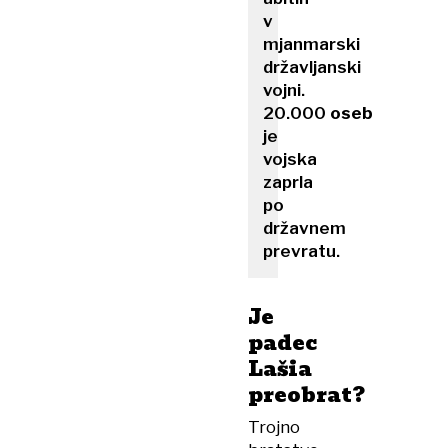
v
mjanmarski
državljanski
vojni.
20.000
oseb
je
vojska
zaprla
po
državnem
prevratu.
Je
padec
Lašia
preobrat?
Trojno