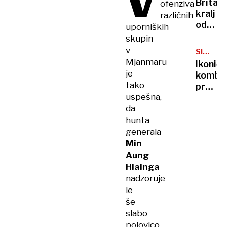
V
Britan
ofenziva
Nico
kralj
različnih
pa
odpove
uporniških
njen
obvezn
skupin
sin
zaradi
v
SIMBOL
strans
HIPIJEV
Mjanmaru
Ikoničn
učinko
je
kombi
zdravlj
tako
praznu
raka
uspešna,
75.
da
rojstni
dan
hunta
generala
Min
Aung
Hlainga
nadzoruje
le
še
slabo
polovico