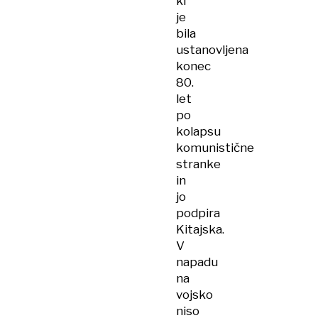
ki
je
bila
ustanovljena
konec
80.
let
po
kolapsu
komunistične
stranke
in
jo
podpira
Kitajska.
V
napadu
na
vojsko
niso