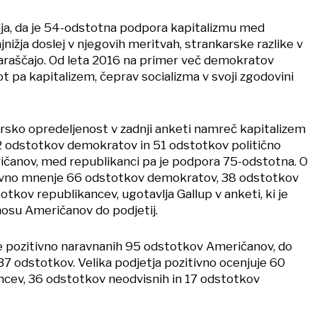
lja, da je 54-odstotna podpora kapitalizmu med
nižja doslej v njegovih meritvah, strankarske razlike v
raščajo. Od leta 2016 na primer več demokratov
t pa kapitalizem, čeprav socializma v svoji zgodovini
sko opredeljenost v zadnji anketi namreč kapitalizem
2 odstotkov demokratov in 51 odstotkov politično
čanov, med republikanci pa je podpora 75-odstotna. O
tivno mnenje 66 odstotkov demokratov, 38 odstotkov
otkov republikancev, ugotavlja Gallup v anketi, ki je
nosu Američanov do podjetij.
je pozitivno naravnanih 95 odstotkov Američanov, do
 37 odstotkov. Velika podjetja pozitivno ocenjuje 60
cev, 36 odstotkov neodvisnih in 17 odstotkov