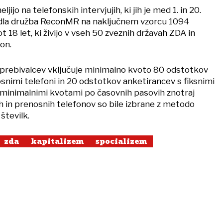
jijo na telefonskih intervjujih, ki jih je med 1. in 20.
dla družba ReconMR na naključnem vzorcu 1094
ot 18 let, ki živijo v vseh 50 zveznih državah ZDA in
on.
 prebivalcev vključuje minimalno kvoto 80 odstotkov
snimi telefoni in 20 odstotkov anketirancev s fiksnimi
i minimalnimi kvotami po časovnih pasovih znotraj
nih in prenosnih telefonov so bile izbrane z metodo
številk.
zda
kapitalizem
spocializem