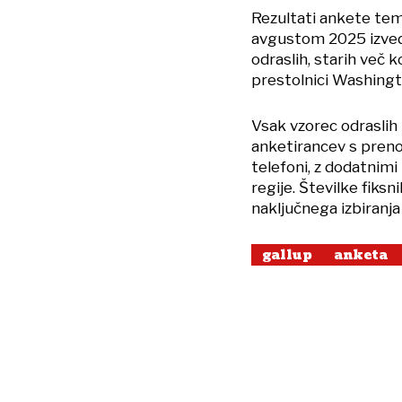
Rezultati ankete temel
avgustom 2025 izve
odraslih, starih več k
prestolnici Washingt
Vsak vzorec odraslih
anketirancev s preno
telefoni, z dodatnim
regije. Številke fiks
naključnega izbiranja 
gallup
anketa