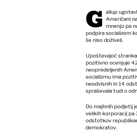
G
allup ugotav
Američani naj
mnenju pa na
podpira socializem ko
še niso doživeli.
Upoštevajoč strankar
pozitivno ocenjuje 4
neopredeljenih Ameri
socializmu ima pozi
neodvisnih in 14 odst
spraševala tudi o od
Do majhnih podjetij 
velikih korporacij pa
odstotkov republikan
demokratov.