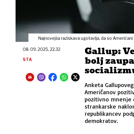
Najnovejša raziskava ugotavlja, da so Američani 
Gallup: V
08. 09. 2025, 22.32
bolj zaup
STA
socializm
Anketa Gallupovega
Američanov poziti
pozitivno mnenje o
strankarske naklo
republikancev podp
demokratov.