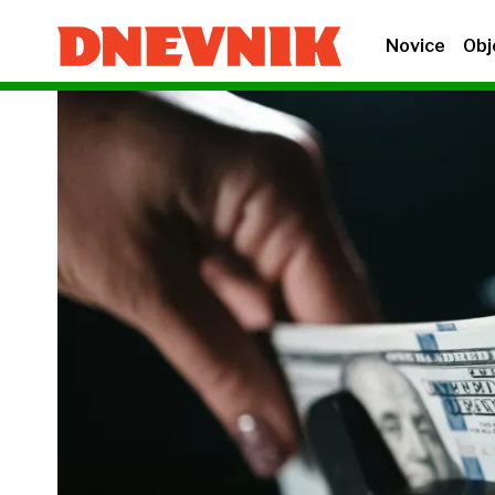
Novice
Obj