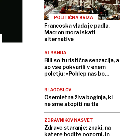
POLITIČNA KRIZA
Francoska vlada je padla,
Macron mora iskati
alternative
ALBANIJA
Bili so turistična senzacija, a
so vse pokvarili v enem
poletju: »Pohlep nas bo
uničil!«
BLAGOSLOV
Osemletna živa boginja, ki
ne sme stopiti na tla
ZDRAVNIKOV NASVET
Zdravo staranje: znaki, na
katere bodite pozorni, in