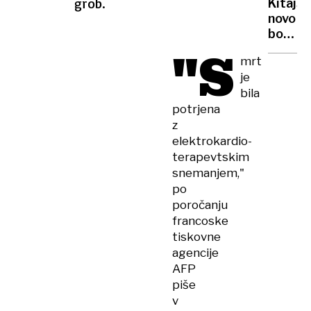
grob.
Kitajs
motori
novo
boeing
"S
letalo,
mrt
dražje
je
zaradi
bila
carin,
potrjena
poslala
z
nazaj
v
elektrokardio-
Ameri
terapevtskim
snemanjem,"
po
poročanju
francoske
tiskovne
agencije
AFP
piše
v