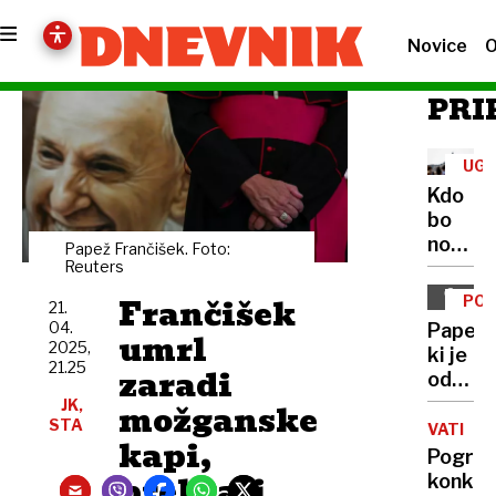
Novice
O
PRI
UGI
Kdo
bo
novi
Papež Frančišek. Foto:
poglav
Reuters
Katoli
Frančišek
PO
21.
cerkve
04.
Papež,
umrl
2025,
ki je
21.25
zaradi
odpiral
vrata
JK,
možganske
STA
drugač
VATIKA
kapi,
Cerkvi
Pogreb
prebrali
konkla