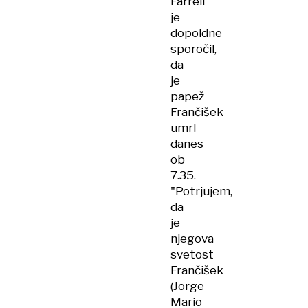
Farrell
je
dopoldne
sporočil,
da
je
papež
Frančišek
umrl
danes
ob
7.35.
"Potrjujem,
da
je
njegova
svetost
Frančišek
(Jorge
Mario