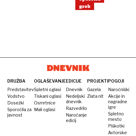
grob
DRUŽBA
OGLAŠEVANJE
EDICIJE
PROJEKTI
POGOJI
Predstavitev
Spletni oglasi
Dnevnik
Gazela
Naročniški
Vodstvo
Tiskani oglasi
Nedeljski
Zlata nit
Akcije in
dnevnik
nagradne
Dosežki
Osmrtnice
igre
Razvedrilo
Sporočila za
Mali oglasi
Spletno
javnost
Naročanje
mesto
edicij
Piškotki
Avtorske