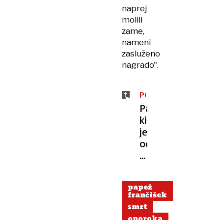
naprej
molili
zame,
nameni
zasluženo
nagrado".
PORTRET
Papež,
ki
je
odpiral
vrata
drugačni
Cerkvi
papež
frančišek
smrt
oporoka