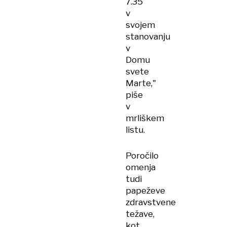
7.35
v
svojem
stanovanju
v
Domu
svete
Marte,"
piše
v
mrliškem
listu.
Poročilo
omenja
tudi
papeževe
zdravstvene
težave,
kot