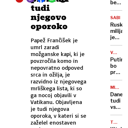
beli
tudi
dim
njegovo
…
SABLJA
Kakšna
oporoko
Ruski
je
milijar
pot
je
Papež Frančišek je
do
ugrabil
umrl zaradi
novega
ikoničn
papeža
VOJNA
možganske kapi, ki je
olimpij
V
Putin
povzročila komo in
šport
UKRAJIN
bo
nepovratno odpoved
preučil
srca in ožilja, je
predlo
razvidno iz njegovega
Zelens
mrliškega lista, ki so
MIRNA
o
PEČ
ga nocoj objavili v
Danes
nenapa
tudi
Vatikanu. Objavljena
civilne
vseslo
je tudi njegova
infras
blagos
oporoka, v kateri si se
motorj
zaželel enostaven
TRGOVI
in
VOJNA