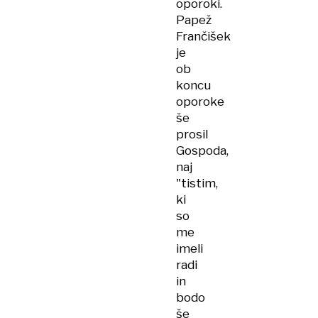
oporoki.
Papež
Frančišek
je
ob
koncu
oporoke
še
prosil
Gospoda,
naj
"tistim,
ki
so
me
imeli
radi
in
bodo
še