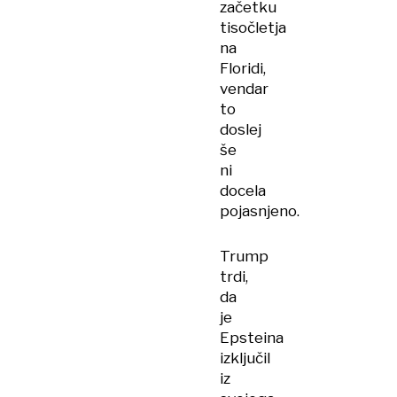
začetku
tisočletja
na
Floridi,
vendar
to
doslej
še
ni
docela
pojasnjeno.
Trump
trdi,
da
je
Epsteina
izključil
iz