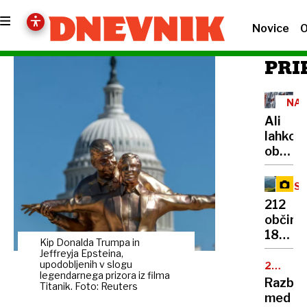
Novice
O
PRI
NA
STA
Ali
lahko
obsoje
prejme
javno
OSV
najem
VRH
212
stanov
občin,
Odgov
180
bo
Kip Donalda Trumpa in
skrivn
Jeffreyja Epsteina,
marsik
točk:
upodobljenih v slogu
25.
ujezil
legendarnega prizora iz filma
OBLETN
njun
Razbur
Titanik. Foto: Reuters
cilj
med