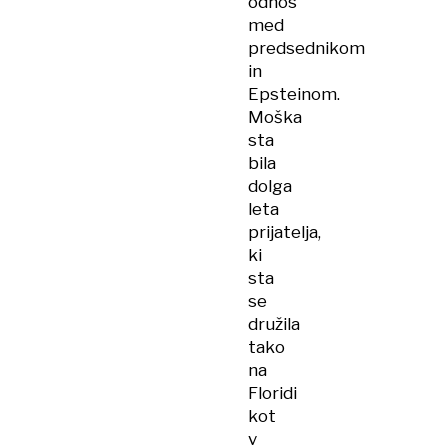
odnos
med
predsednikom
in
Epsteinom.
Moška
sta
bila
dolga
leta
prijatelja,
ki
sta
se
družila
tako
na
Floridi
kot
v