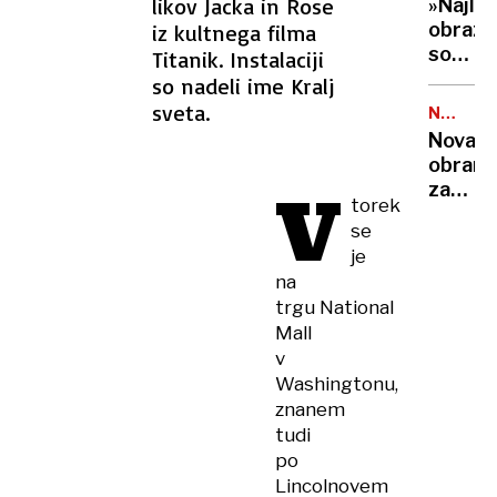
na
likov Jacka in Rose
»Najlep
primer,
globok
obraz
iz kultnega filma
ki je
prepad
social
Titanik. Instalaciji
osupni
pod
so nadeli ime Kralj
izkuše
nadzor
sveta.
splits
NALEZLJ
Stasi
BOLEZN
zdravn
Nova
jo je
obram
spreml
V
za
celo
torek
dojenč
v
se
pred
spalni
je
nevarn
na
viruso
trgu National
jih
Mall
bodo
v
zaščitil
Washingtonu,
že v
porodni
znanem
tudi
po
Lincolnovem