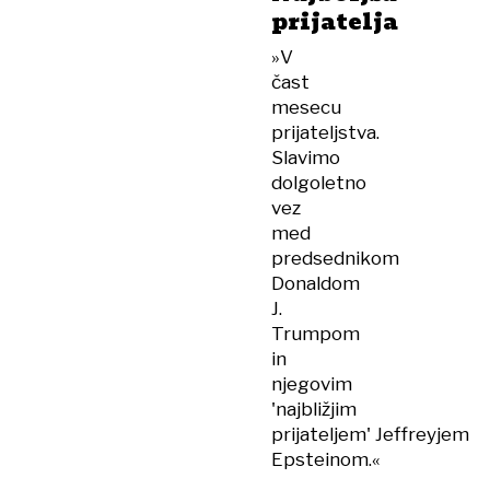
prijatelja
»V
čast
mesecu
prijateljstva.
Slavimo
dolgoletno
vez
med
predsednikom
Donaldom
J.
Trumpom
in
njegovim
'najbližjim
prijateljem' Jeffreyjem
Epsteinom.«