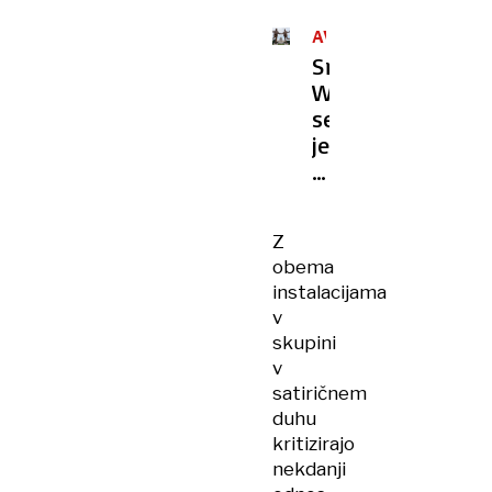
AVTOR
NEZNAN
Sredi
Washingtona
se
je
pojavil
skrivnostni
kip
Z
Trumpa
obema
in
instalacijama
Epsteina,
v
ki
skupini
se
v
držita
satiričnem
za
duhu
roke
kritizirajo
nekdanji