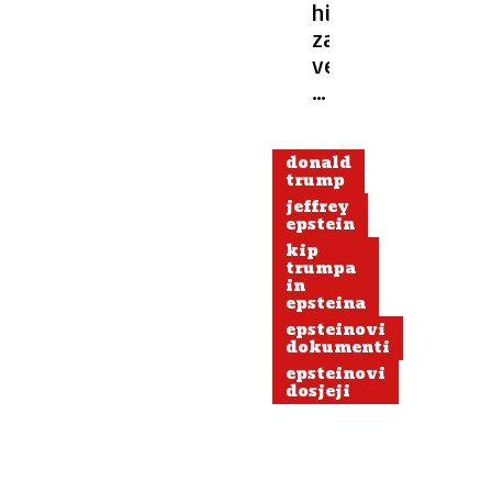
hiša
zanika
verodostojnost
Trumpovega
rojstnodnevnega
sporočila
donald
za
trump
Epsteina
jeffrey
epstein
kip
trumpa
in
epsteina
epsteinovi
dokumenti
epsteinovi
dosjeji