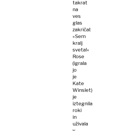
takrat
na
ves
glas
zakričal:
»Sem
kralj
sveta!«
Rose
(igrala
jo
je
Kate
Winslet)
je
iztegnila
roki
in
uživala
v