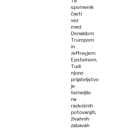
Ta
spomenik
časti
vez
med
Donaldom
Trumpom
in
Jeffreyjem
Epsteinom.
Tudi
njuno
prijateljstvo
je
temeljilo
na
razkošnih
potovanjih,
živahnih
zabavah