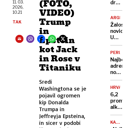
(FOTO,
je
11. 03.
družin
2026,
razkrit
žrtev
VIDEO)
10.21
skriti
11.
ARGENT
Trump
vrh
septem
TAK
Žalost
vsake
»Če
in
novica:
kotičk
bo
Epstein
Umrl
Sloveni
župan
je
kot Jack
tam,
Jorge
nas
PERU
in Rose v
Messi,
ne
Najbolj
človek,
Titaniku
bo«
adrena
ki je
nočite
stal
na
Sredi
za
svetu?
karier
Washingtona se je
HRVAŠK
400
sina
6,2
pojavil ogromen
metro
Lionel
promil
kip Donalda
nad
alkoho
Trumpa in
tlemi
v
Jeffreyja Epsteina,
in z
krvi
in sicer v podobi
razgl
KATARI
–
WITT