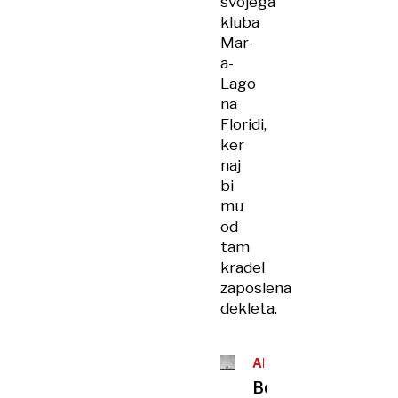
svojega
kluba
Mar-
a-
Lago
na
Floridi,
ker
naj
bi
mu
od
tam
kradel
zaposlena
dekleta.
AFERA
Bela