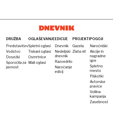
DRUŽBA
OGLAŠEVANJE
EDICIJE
PROJEKTI
POGOJI
Predstavitev
Spletni oglasi
Dnevnik
Gazela
Naročniški
Vodstvo
Tiskani oglasi
Nedeljski
Zlata nit
Akcije in
dnevnik
nagradne
Dosežki
Osmrtnice
igre
Razvedrilo
Sporočila za
Mali oglasi
Spletno
javnost
Naročanje
mesto
edicij
Piškotki
Avtorske
pravice
Volilna
kampanja
Zasebnost