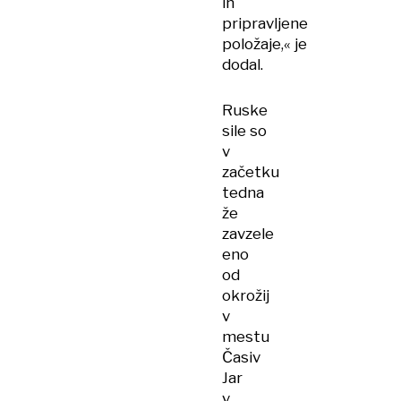
in
pripravljene
položaje,« je
dodal.
Ruske
sile so
v
začetku
tedna
že
zavzele
eno
od
okrožij
v
mestu
Časiv
Jar
v