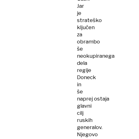
Jar
je
strateško
ključen
za
obrambo
še
neokupiranega
dela
regije
Doneck
in
še
naprej ostaja
glavni
cilj
ruskih
generalov.
Njegovo