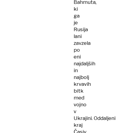
Bahmuta,
ki
ga
je
Rusija
lani
zavzela
po
eni
najdaljših
in
najbolj
krvavih
bitk
med
vojno
v
Ukrajini. Oddaljeni
kraj
Časiv