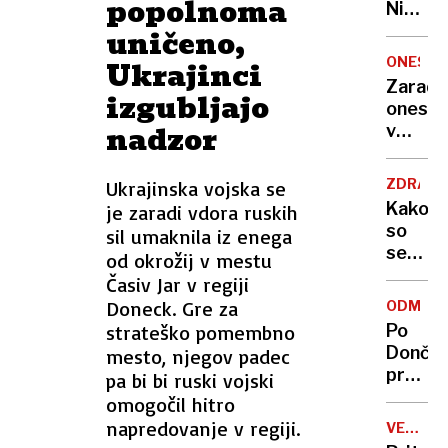
popolnoma
Nikoli
nisem
uničeno,
pomisli
ONESNA
Ukrajinci
da je
Zaradi
izgubljajo
to v
onesna
moji
nadzor
v
Ljublja
delu
sploh
Logat
mogoč
ZDRAVS
Ukrajinska vojska se
voda
Kako
je zaradi vdora ruskih
nepitn
so
sil umaknila iz enega
se
od okrožij v mestu
zasuka
Časiv Jar v regiji
cilji
Doneck. Gre za
ODMEV
Golobo
strateško pomembno
Po
vlade
Dončić
mesto, njegov padec
prodaji
pa bi bi ruski vojski
Karma
omogočil hitro
je
napredovanje v regiji.
VELIKA
psica,
BRITANI