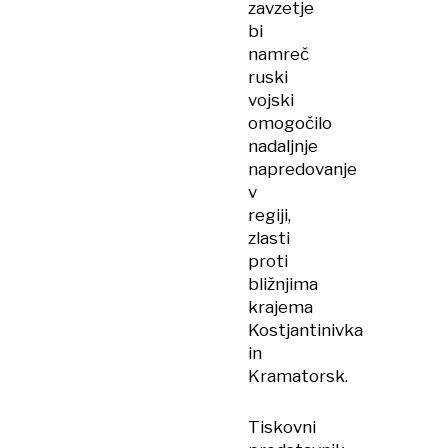
zavzetje
bi
namreč
ruski
vojski
omogočilo
nadaljnje
napredovanje
v
regiji,
zlasti
proti
bližnjima
krajema
Kostjantinivka
in
Kramatorsk.
Tiskovni