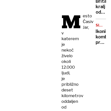
Britan
Nico
kralj
pa
M
odpove
njen
esto
obvezn
sin
Časiv
zaradi
SIMBOL
Jar,
strans
HIPIJEV
Ikoničn
v
učinko
kombi
katerem
zdravlj
praznu
je
raka
75.
nekoč
rojstni
živelo
dan
okoli
12.000
ljudi,
je
približno
deset
kilometrov
oddaljen
od