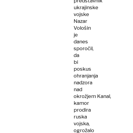
predstavnik
ukrajinske
vojske
Nazar
Vološin
je
danes
sporočil,
da
bi
poskus
ohranjanja
nadzora
nad
okrožjem Kanal,
kamor
prodira
ruska
vojska,
ogrožalo