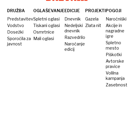
DRUŽBA
OGLAŠEVANJE
EDICIJE
PROJEKTI
POGOJI
Predstavitev
Spletni oglasi
Dnevnik
Gazela
Naročniški
Vodstvo
Tiskani oglasi
Nedeljski
Zlata nit
Akcije in
dnevnik
nagradne
Dosežki
Osmrtnice
igre
Razvedrilo
Sporočila za
Mali oglasi
Spletno
javnost
Naročanje
mesto
edicij
Piškotki
Avtorske
pravice
Volilna
kampanja
Zasebnost