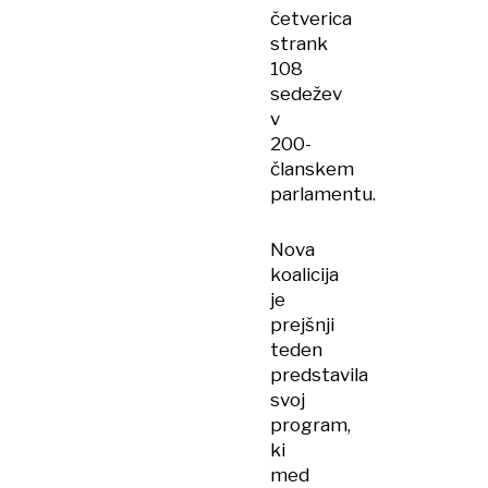
četverica
strank
108
sedežev
v
200-
članskem
parlamentu.
Nova
koalicija
je
prejšnji
teden
predstavila
svoj
program,
ki
med