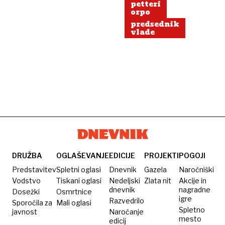
petteri
orpo
predsednik
vlade
DRUŽBA
OGLAŠEVANJE
EDICIJE
PROJEKTI
POGOJI
Predstavitev
Spletni oglasi
Dnevnik
Gazela
Naročniški
Vodstvo
Tiskani oglasi
Nedeljski
Zlata nit
Akcije in
dnevnik
nagradne
Dosežki
Osmrtnice
igre
Razvedrilo
Sporočila za
Mali oglasi
Spletno
javnost
Naročanje
mesto
edicij