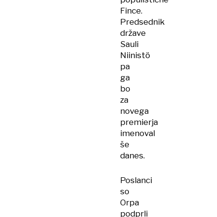
Fince.
Predsednik
države
Sauli
Niinistö
pa
ga
bo
za
novega
premierja
imenoval
še
danes.
Poslanci
so
Orpa
podprli