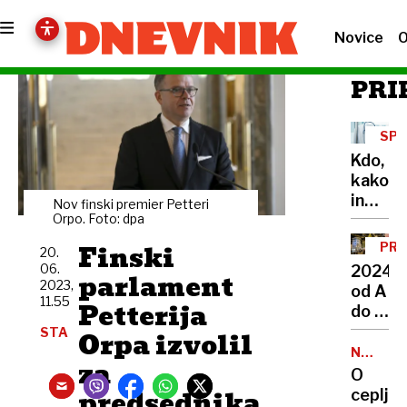
Novice
O
PRI
SP
ZAK
Kdo,
kako
in
Nov finski premier Petteri
zakaj
Orpo. Foto: dpa
lahko
Finski
PRE
20.
uveljav
LET
06.
2024
parlament
ugovor
2023,
od A
vesti
11.55
Petterija
do Ž
v
STA
Orpa izvolil
prestol
NALEZLJ
za
BOLEZN
Od
O
selitve
predsednika
cepljen