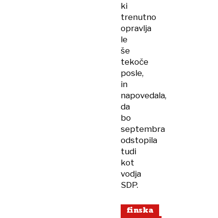
ki
trenutno
opravlja
le
še
tekoče
posle,
in
napovedala,
da
bo
septembra
odstopila
tudi
kot
vodja
SDP.
finska