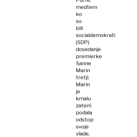
Purre,
medtem
ko
so
bili
socialdemokrati
(SDP)
dosedanje
premierke
Sanne
Marin
tretji.
Marin
je
kmalu
zatem
podala
odstop
svoje
vlade,