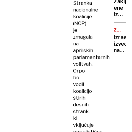
obram
Zaklju
Stranka
je
ene
nacionalne
pela,
izmed
koalicije
Robert
najzah
(NCP)
Golob
reševa
je
uplenil
ZRAČNI
akcij,
NAPAD
cvetač
zmagala
Izrael
planin
Andrej
na
izvedel
našli
Staret
napad
aprilskih
mrtve
so
na
parlamentarnih
napodil
Jemen,
volitvah.
ko
Orpo
se je
bo
tam
vodil
mudil
koalicijo
direkt
štirih
WHO
desnih
strank,
ki
vključuje
populistične