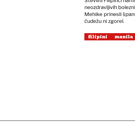
Številni Filipinci nam
neozdravljivih bolezni
Mehike prinesli špansk
čudežu ni zgorel.
filipini
manila