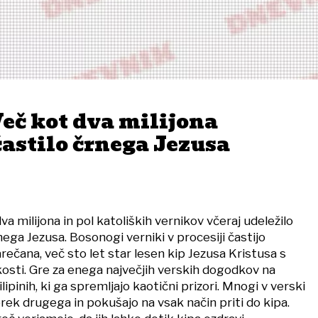
Več kot dva milijona
astilo črnega Jezusa
dva milijona in pol katoliških vernikov včeraj udeležilo
nega Jezusa. Bosonogi verniki v procesiji častijo
ečana, več sto let star lesen kip Jezusa Kristusa s
kosti. Gre za enega največjih verskih dogodkov na
lipinih, ki ga spremljajo kaotični prizori. Mnogi v verski
prek drugega in pokušajo na vsak način priti do kipa.