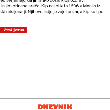
reč verjamejo, da jih lahko dotik kipa ozdravi
 in jim prinese srečo. Kip naj bi leta 1606 v Manilo iz
i misijonarji. Njihovo ladjo je zajel požar, a kip kot po
črni jezus