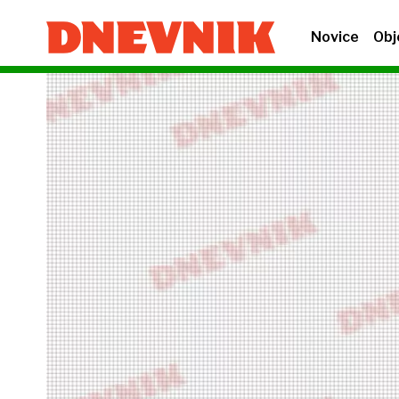
Novice
Obj