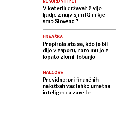
REKORDNIH PET
V katerih državah živijo
ljudje z najvišjim IQ in kje
smo Slovenci?
HRVAŠKA
Prepirala sta se, kdo je bil
dlje v zaporu, nato mu je z
lopato zlomil lobanjo
NALOŽBE
Previdno: pri finančnih
naložbah vas lahko umetna
inteligenca zavede