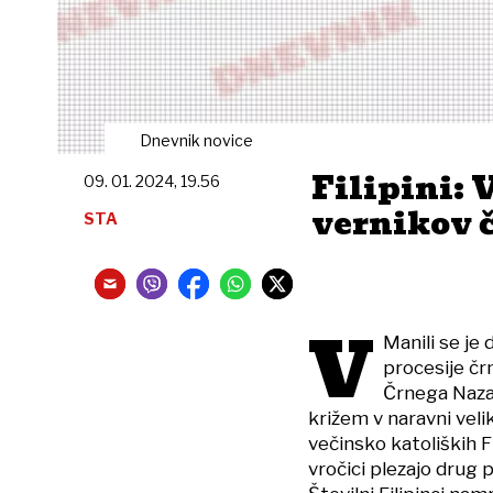
Dnevnik novice
Filipini: 
09. 01. 2024, 19.56
vernikov č
STA
V
Manili se je 
procesije čr
Črnega Nazar
križem v naravni veli
večinsko katoliških Fi
vročici plezajo drug 