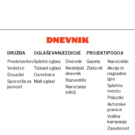
DRUŽBA
OGLAŠEVANJE
EDICIJE
PROJEKTI
POGOJI
Predstavitev
Spletni oglasi
Dnevnik
Gazela
Naročniški
Vodstvo
Tiskani oglasi
Nedeljski
Zlata nit
Akcije in
dnevnik
nagradne
Dosežki
Osmrtnice
igre
Razvedrilo
Sporočila za
Mali oglasi
Spletno
javnost
Naročanje
mesto
edicij
Piškotki
Avtorske
pravice
Volilna
kampanja
Zasebnost