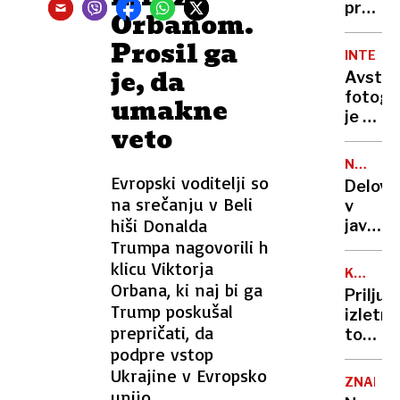
udarci
premir
Orbanom.
v
Prosil ga
Gazi
INTERVJ
zahtev
je, da
Avstra
osvobo
fotogr
umakne
vseh
je v
talcev
veto
Sloveni
ustvari
NEVLAD
senzaci
Evropski voditelji so
ORGANI
Delova
Projek
na srečanju v Beli
v
ganil
hiši Donalda
javnem
na
Trumpa nagovorili h
intere
tisoče
pri
klicu Viktorja
ljudi
KOČA
zaščiti
Orbana, ki naj bi ga
NA
Priljub
živali
KLOBUK
Trump poskušal
izletni
pod
prepričati, da
točka,
vpraša
podpre vstop
kot
Ukrajine v Evropsko
zelena
ZNANO
dnevna
unijo.