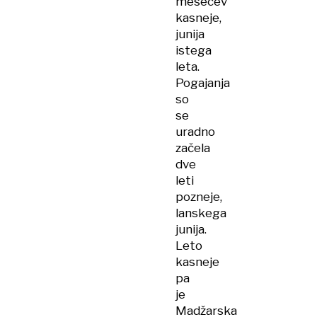
mesecev
kasneje,
junija
istega
leta.
Pogajanja
so
se
uradno
začela
dve
leti
pozneje,
lanskega
junija.
Leto
kasneje
pa
je
Madžarska