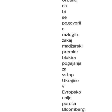
Orbana,
da
bi
se
pogovoril
o
razlogih,
zakaj
madžarski
premier
blokira
pogajanja
za
vstop
Ukrajine
v
Evropsko
unijo,
poroča
Bloomberg.