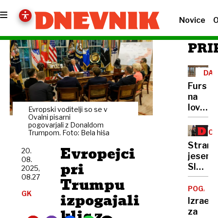
Novice
O
PRI
DAV
OD
Furs
PRE
na
lovu
Evropski voditelji so se v
za
Ovalni pisarni
pogovarjali z Donaldom
več
POL
Trumpom. Foto: Bela hiša
davka
Strank
Evropejci
iz
20.
jesen:
08.
“prada
pri
Slalom
2025,
med
08.27
Trumpu
obljub
POGAJA
GK
izpogajali
in
Izrael
predvol
klic z
za