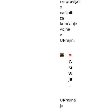
razpravljali
o
načinih
za
končanje
vojne
v
Ukrajini.
MIROVNA
POGAJANJA
Zavezniki
snujejo
varnostna
jamstva
za
Ukrajino
Ukrajina
je