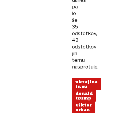
danes
pa
le
še
35
odstotkov,
42
odstotkov
jih
temu
nasprotuje.
ukrajina
in eu
donald
trump
viktor
orban