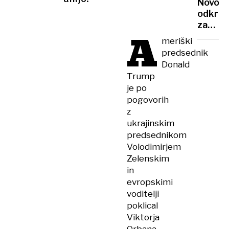
Novo
soba
odkritj
nad
začete
mesto
A
življen
meriški
je
predsednik
veliko
Donald
bolj
Trump
»brutal
je po
kot
pogovorih
so
z
menili
ukrajinskim
predsednikom
Volodimirjem
Zelenskim
in
evropskimi
voditelji
poklical
Viktorja