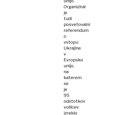
unijo.
Organiziral
je
tudi
posvetovalni
referendum
o
vstopu
Ukrajine
v
Evropsko
unijo,
na
katerem
se
je
95
odstotkov
volilcev
izreklo