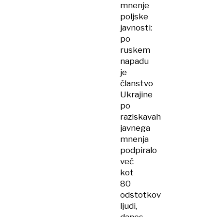
mnenje
poljske
javnosti:
po
ruskem
napadu
je
članstvo
Ukrajine
po
raziskavah
javnega
mnenja
podpiralo
več
kot
80
odstotkov
ljudi,