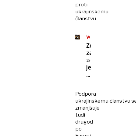
proti
ukrajinskemu
članstvu.
VOJNA
V
Zelenski
UKRAJINI
zadovoljen:
»To
je
velik
korak
naprej«
Podpora
ukrajinskemu članstvu s
zmanjšuje
tudi
drugod
po
Evropi.