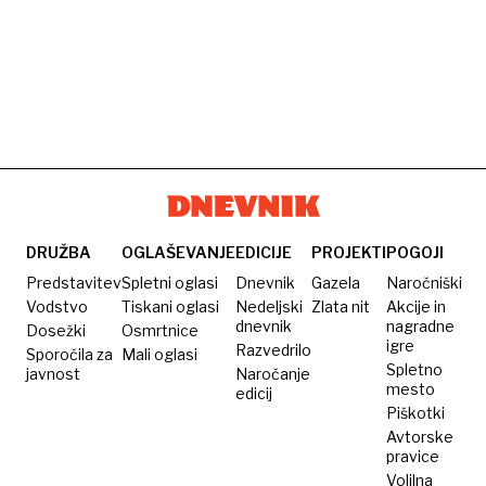
DRUŽBA
OGLAŠEVANJE
EDICIJE
PROJEKTI
POGOJI
Predstavitev
Spletni oglasi
Dnevnik
Gazela
Naročniški
Vodstvo
Tiskani oglasi
Nedeljski
Zlata nit
Akcije in
dnevnik
nagradne
Dosežki
Osmrtnice
igre
Razvedrilo
Sporočila za
Mali oglasi
Spletno
javnost
Naročanje
mesto
edicij
Piškotki
Avtorske
pravice
Volilna