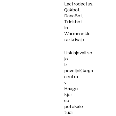
Lactrodectus,
Qakbot,
DanaBot,
Trickbot
in
Warmcookie,
razkrivajo.
Usklajevali so
jo
iz
poveljniškega
centra
v
Haagu,
kjer
so
potekale
tudi