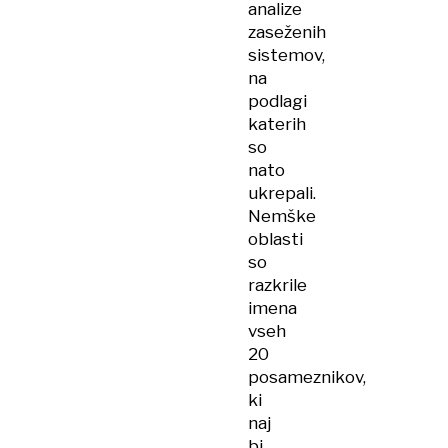
analize
zaseženih
sistemov,
na
podlagi
katerih
so
nato
ukrepali.
Nemške
oblasti
so
razkrile
imena
vseh
20
posameznikov,
ki
naj
bi