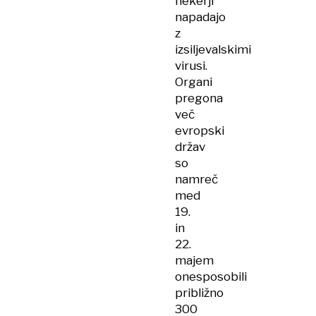
hekerji
napadajo
z
izsiljevalskimi
virusi.
Organi
pregona
več
evropski
držav
so
namreč
med
19.
in
22.
majem
onesposobili
približno
300