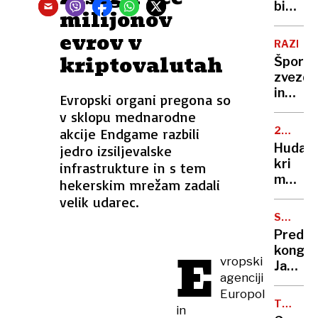
Korejo
bi
milijonov
lahko
evrov v
ukinili,
RAZKOŠ
zakaj
kriptovalutah
Športn
jih
zvezdn
ne?
in
Evropski organi pregona so
prestiž
v sklopu mednarodne
avtomob
25.000
akcije Endgame razbili
Luka
EVROV
Huda
jedro izsiljevalske
Dončić
ŠKODE
kri
infrastrukture in s tem
s
med
hekerskim mrežam zadali
kar
avtovl
velik udarec.
trinajs
na
STRAN
sodišč
SDS
Pred
Feštaj
E
kongre
razbil
vropski
Janez
konkur
agenciji
Janša
merce
Europol
bo
TOMINŠ
in
sprejel
POT