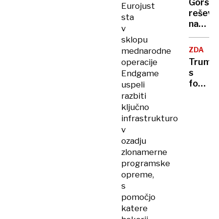
Gorsk
Eurojust
svoj
reševa
sta
deseti
na
v
manda
Triglav
sklopu
Planin
ZDA
mednarodne
zdrsnil
Trump
operacije
50
s
Endgame
metro
fotogra
uspeli
po
iz
razbiti
snežiš
Konga
ključno
očital
infrastrukturo
genoci
v
Južni
ozadju
Afriki
zlonamerne
programske
opreme,
s
pomočjo
katere