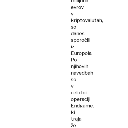
milijona
evrov
v
kriptovalutah,
so
danes
sporočili
iz
Europola.
Po
njihovih
navedbah
so
v
celotni
operaciji
Endgame,
ki
traja
že