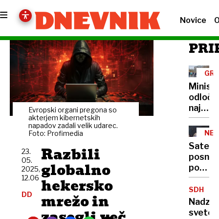
Novice
O
PRI
GR
DOV
Minist
odločil
naj
Evropski organi pregona so
se
akterjem kibernetskih
napadov zadali velik udarec.
posto
NES
Foto: Profimedia
v
LAD
Satelit
Razbili
zvezi
23.
posnet
05.
s
globalno
posled
2025,
kanal
pomor
12.06
hekersko
C0
blamaž
SDH
nadalju
DD
mrežo in
za
Nadzo
Severn
zasegli več
svete