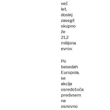
več
let,
doslej
zasegli
skupno
že
21,2
milijona
evrov.
Po
besedah
Europola,
se
akcija
osredotoča
predvsem
na
osnovno