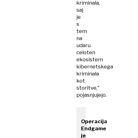
kriminala,
saj
je
s
tem
na
udaru
celoten
ekosistem
kibernetskega
kriminala
kot
storitve,"
pojasnjujejo.
Operacija
Endgame
je