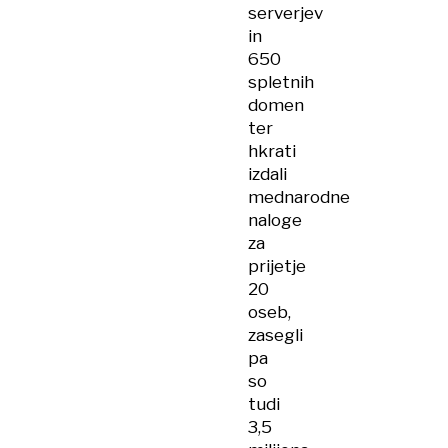
serverjev
in
650
spletnih
domen
ter
hkrati
izdali
mednarodne
naloge
za
prijetje
20
oseb,
zasegli
pa
so
tudi
3,5