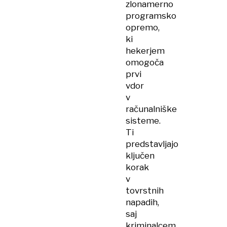
zlonamerno
programsko
opremo,
ki
hekerjem
omogoča
prvi
vdor
v
računalniške
sisteme.
Ti
predstavljajo
ključen
korak
v
tovrstnih
napadih,
saj
kriminalcem