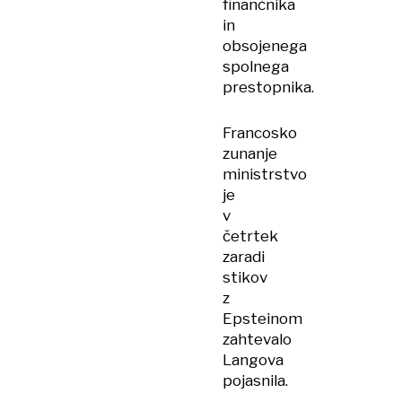
finančnika
in
obsojenega
spolnega
prestopnika.
Francosko
zunanje
ministrstvo
je
v
četrtek
zaradi
stikov
z
Epsteinom
zahtevalo
Langova
pojasnila.