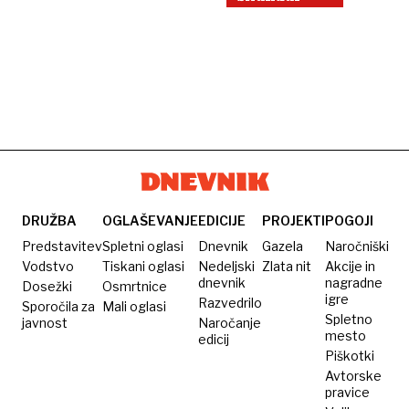
DRUŽBA
OGLAŠEVANJE
EDICIJE
PROJEKTI
POGOJI
Predstavitev
Spletni oglasi
Dnevnik
Gazela
Naročniški
Vodstvo
Tiskani oglasi
Nedeljski
Zlata nit
Akcije in
dnevnik
nagradne
Dosežki
Osmrtnice
igre
Razvedrilo
Sporočila za
Mali oglasi
Spletno
javnost
Naročanje
mesto
edicij
Piškotki
Avtorske
pravice