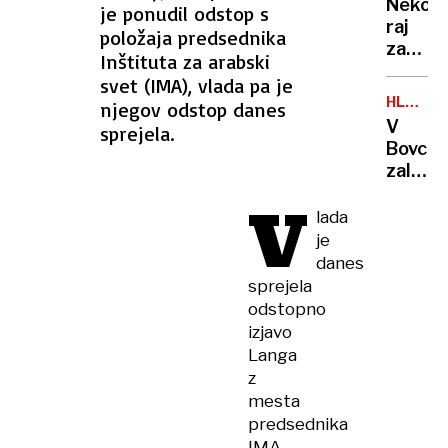
iz
Nekoč
je ponudil odstop s
24-
Lesc
raj
položaja predsednika
letni
za
očka,
Inštituta za arabski
planinc
gasile
svet (IMA), vlada pa je
danes
in
HLADN
njegov odstop danes
na
FRONTA
bivši
V
sprejela.
Vršič
rokom
Bovcu
leze
zalilo
vsak,
garaže
V
ki
hotel
lada
potreb
in
je
pravlji
kulturn
danes
ozadje
dom,
sprejela
za
nad
odstopno
selfi
Sloveni
izjavo
zabelež
Langa
2000
z
strel
mesta
predsednika
IMA