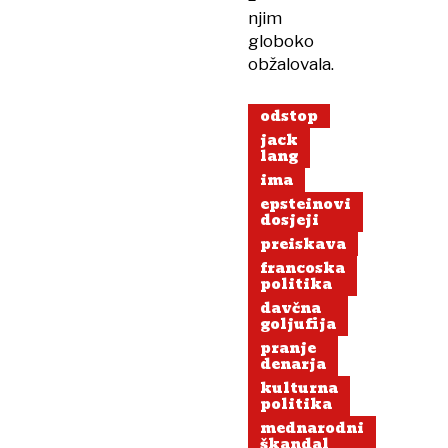
njim
globoko
obžalovala.
odstop
jack
lang
ima
epsteinovi
dosjeji
preiskava
francoska
politika
davčna
goljufija
pranje
denarja
kulturna
politika
mednarodni
škandal