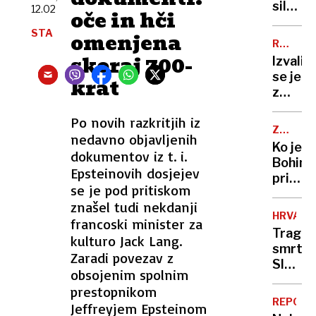
romanc
silovi
12.02
oče in hči
ukrajin
trku
STA
vojak
omenjena
prepolo
RAZVOJ
umrl
med
MOTNJA
skoraj 700-
Izvalil
zaradi
mrtvim
se je
krat
zastru
tudi
z
povzroč
dvema
brez
Po novih razkritjih iz
glavam
izpita
ZGODOV
nedavno objavljenih
a
V
Ko je
presen
dokumentov iz t. i.
SLIKI
Bohinj
IN
se
Epsteinovih dosjejev
pričaka
BESEDI
tu
se je pod pritiskom
cesarja
šele
znašel tudi nekdanji
a se
začne
HRVAŠK
francoski minister za
je
Tragič
kulturo Jack Lang.
pod
smrt
masko
Zaradi povezav z
Sloven
skrival
obsojenim spolnim
na
znan
prestopnikom
Pašma
obraz
REPORT
Jeffreyjem Epsteinom
umrl