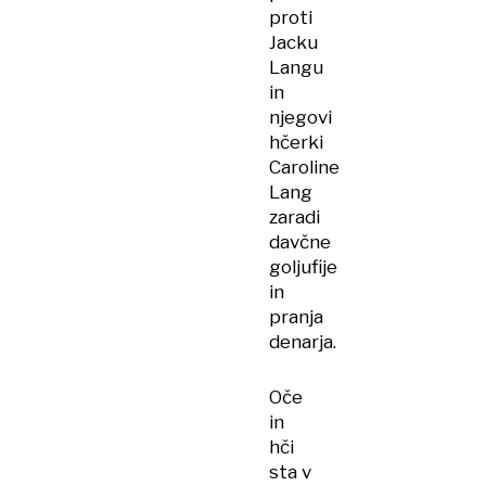
proti
Jacku
Langu
in
njegovi
hčerki
Caroline
Lang
zaradi
davčne
goljufije
in
pranja
denarja.
Oče
in
hči
sta v