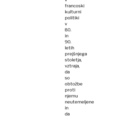
francoski
kulturni
politiki
v
80.
in
90.
letih
prejšnjega
stoletja,
vztraja,
da
so
obtožbe
proti
njemu
neutemeljene
in
da