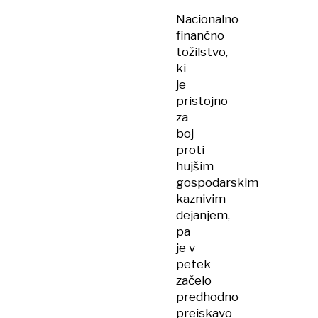
Nacionalno
finančno
tožilstvo,
ki
je
pristojno
za
boj
proti
hujšim
gospodarskim
kaznivim
dejanjem,
pa
je v
petek
začelo
predhodno
preiskavo