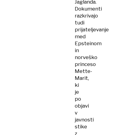
Jaglanda.
Dokumenti
razkrivajo
tudi
prijateljevanje
med
Epsteinom
in
norveško
princeso
Mette-
Marit,
ki
je
po
objavi
v
javnosti
stike
z