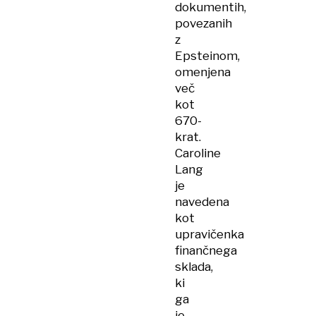
dokumentih,
povezanih
z
Epsteinom,
omenjena
več
kot
670-
krat.
Caroline
Lang
je
navedena
kot
upravičenka
finančnega
sklada,
ki
ga
je