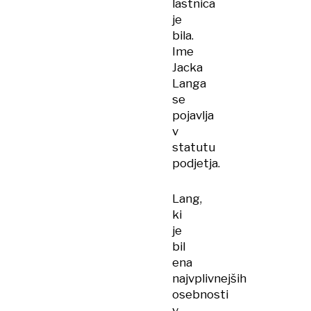
lastnica
je
bila.
Ime
Jacka
Langa
se
pojavlja
v
statutu
podjetja.
Lang,
ki
je
bil
ena
najvplivnejših
osebnosti
v