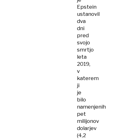
Epstein
ustanovil
dva
dni
pred
svojo
smrtjo
leta
2019,
v
katerem
ji
je
bilo
namenjenih
pet
milijonov
dolarjev
(4,2