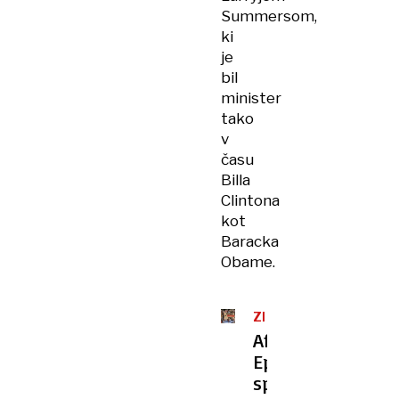
Summersom,
ki
je
bil
minister
tako
v
času
Billa
Clintona
kot
Baracka
Obame.
ZDA
Afera
Epstein
spet