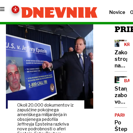
Novice
O
PRI
KRA
ODD
Zakon
strog,
nadzor
neučink
zaradi
BAV
brezz
DVO
Stanje
inšpekc
zabod
so
voznik
šli
Okoli 20.000 dokumentov iz
avtobu
zapuščine pokojnega
nad
še
ameriškega milijarderja in
PARKIRI
airbnb
obsojenega pedofila
vedno
Po
s
Jeffreyja Epsteina razkriva
zelo
Štepa
nove podrobnosti o aferi
tožbo