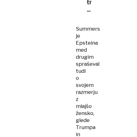
trka
na
naslovnice:
Trump
Summers
je
je
vedel
Epsteina
za
med
dekleta
drugim
spraševal
tudi
o
svojem
razmerju
z
mlajšo
žensko,
glede
Trumpa
in