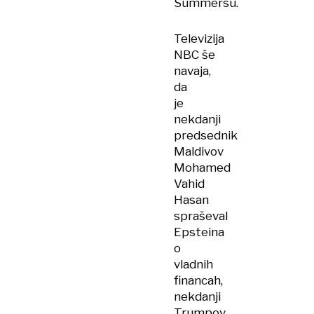
Summersu.
Televizija
NBC še
navaja,
da
je
nekdanji
predsednik
Maldivov
Mohamed
Vahid
Hasan
spraševal
Epsteina
o
vladnih
financah,
nekdanji
Trumpov