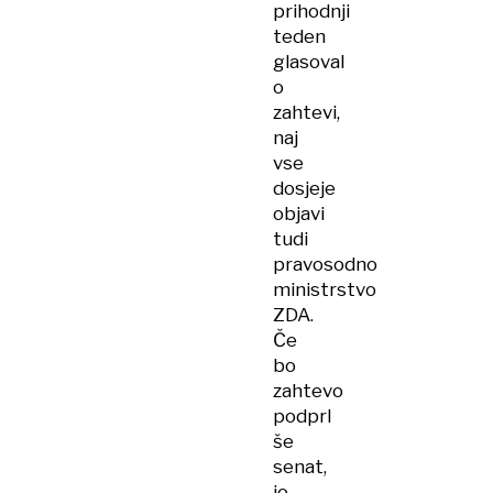
prihodnji
teden
glasoval
o
zahtevi,
naj
vse
dosjeje
objavi
tudi
pravosodno
ministrstvo
ZDA.
Če
bo
zahtevo
podprl
še
senat,
jo