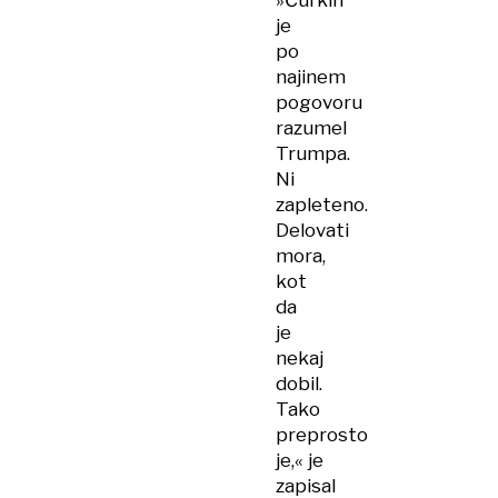
»Čurkin
je
po
najinem
pogovoru
razumel
Trumpa.
Ni
zapleteno.
Delovati
mora,
kot
da
je
nekaj
dobil.
Tako
preprosto
je,« je
zapisal