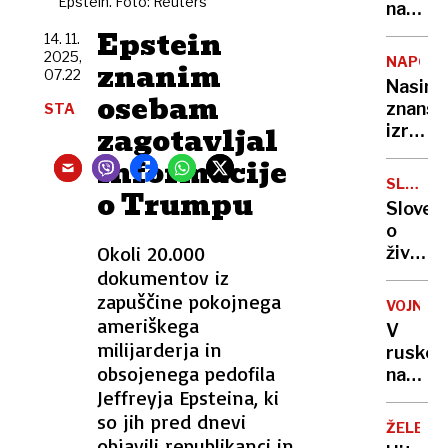
Epstein. Foto: Reuters
resno
naselju
bodo
Epstein
14. 11.
količke
2025,
NAPOVE
znanim
postavi
07.22
Nasini
tudi
osebam
znanst
STA
na
zagotavljal
izračun
Fužina
kdaj
informacije
bo
SLOVEN
o Trumpu
konec
PO
Sloven
sveta
SVETU
o
Okoli 20.000
življen
na
dokumentov iz
tujem:
zapuščine pokojnega
VOJNA
kava
ameriškega
V
za
milijarderja in
ruske
70
obsojenega pedofila
napad
centov
Jeffreyja Epsteina, ki
na
a na
Kijev
so jih pred dnevi
zdravn
ŽELEZN
en
objavili republikanci in