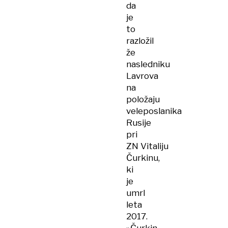
da
je
to
razložil
že
nasledniku
Lavrova
na
položaju
veleposlanika
Rusije
pri
ZN Vitaliju
Čurkinu,
ki
je
umrl
leta
2017.