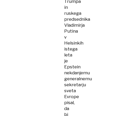
Trumpa
in
ruskega
predsednika
Vladimirja
Putina
v
Helsinkih
istega
leta
je
Epstein
nekdanjemu
generalnemu
sekretarju
sveta
Evrope
pisal,
da
bi