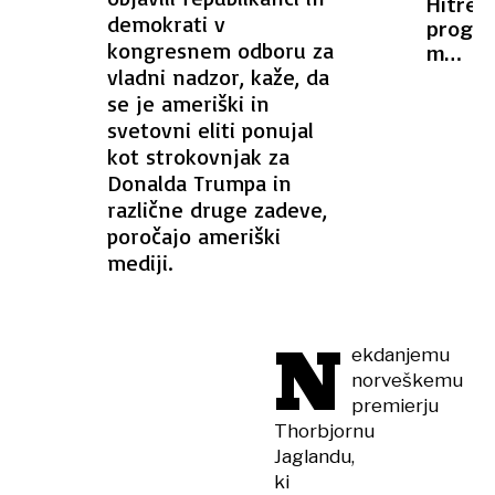
čakaš
Hitre
mrtev
demokrati v
20
proge
in
kongresnem odboru za
let
med
več
vladni nadzor, kaže, da
Marib
ranjeni
se je ameriški in
in
Ljublja
svetovni eliti ponujal
(še)
kot strokovnjak za
ni na
Donalda Trumpa in
zemlje
različne druge zadeve,
EU
poročajo ameriški
mediji.
N
ekdanjemu
norveškemu
premierju
Thorbjornu
Jaglandu,
ki