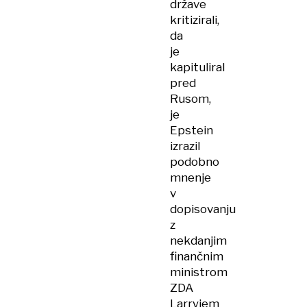
države
kritizirali,
da
je
kapituliral
pred
Rusom,
je
Epstein
izrazil
podobno
mnenje
v
dopisovanju
z
nekdanjim
finančnim
ministrom
ZDA
Larryjem