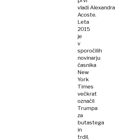
prvi
vladi Alexandra
Acoste.
Leta
2015
je
v
sporočilih
novinarju
časnika
New
York
Times
večkrat
označil
Trumpa
za
butastega
in
trdil,