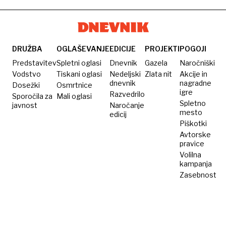
DRUŽBA
OGLAŠEVANJE
EDICIJE
PROJEKTI
POGOJI
Predstavitev
Spletni oglasi
Dnevnik
Gazela
Naročniški
Vodstvo
Tiskani oglasi
Nedeljski
Zlata nit
Akcije in
dnevnik
nagradne
Dosežki
Osmrtnice
igre
Razvedrilo
Sporočila za
Mali oglasi
Spletno
javnost
Naročanje
mesto
edicij
Piškotki
Avtorske
pravice
Volilna
kampanja
Zasebnost