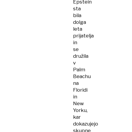
Epstein
veleizdaje
sta
bila
dolga
leta
prijatelja
in
se
družila
v
Palm
Beachu
na
Floridi
in
New
Yorku,
kar
dokazujejo
skupne