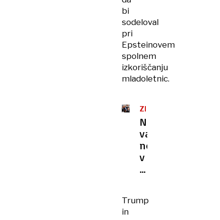
bi
sodeloval
pri
Epsteinovem
spolnem
izkoriščanju
mladoletnic.
ZDA
Novi
val
norosti
v
aferi
Epstein:
Trump
Trump
Obamo
in
obtožil