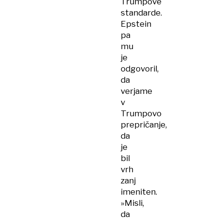
Trumpove
standarde.
Epstein
pa
mu
je
odgovoril,
da
verjame
v
Trumpovo
prepričanje,
da
je
bil
vrh
zanj
imeniten.
»Misli,
da