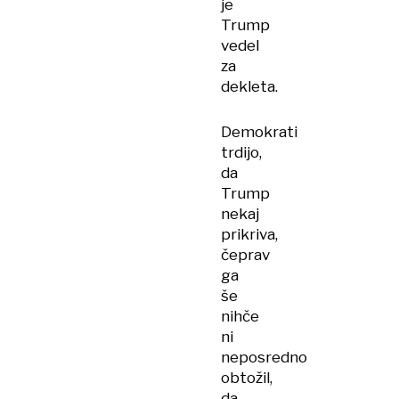
je
Trump
vedel
za
dekleta.
Demokrati
trdijo,
da
Trump
nekaj
prikriva,
čeprav
ga
še
nihče
ni
neposredno
obtožil,
da