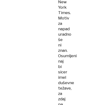
New
York
Times.
Motiv
za
napad
uradno
še
ni
znan.
Osumljeni
naj
bi
sicer
imel
duševne
težave,
za
zdaj
pa