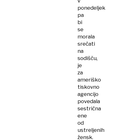
v
ponedeljek
pa
bi
se
morala
srečati
na
sodišču,
je
za
ameriško
tiskovno
agencijo
povedala
sestrična
ene
od
ustreljenih
žensk.