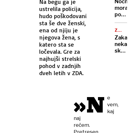
ohladili
Na begu ga je
Nočna
»Bam!«
hitreje
mora
ustrelila policija,
so
kot
poletn
hudo poškodovani
prijeli
s
noči:
sta še dve ženski,
za
klimo
znanst
ena od njiju je
kuhaln
ZDRAVN
razkrili
NASVET
njegova žena, s
Zakaj
zakaj
katero sta se
nekate
v
skoraj
ločevala. Gre za
vročini
nikoli
najhujši strelski
ne
ne
pohod v zadnjih
morem
zbolijo
dveh letih v ZDA.
zaspat
in
kaj
zares
»N
krepi
e
imunsk
vem,
sistem
kaj
naj
rečem.
Pretresen