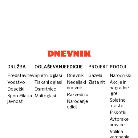
DRUŽBA
OGLAŠEVANJE
EDICIJE
PROJEKTI
POGOJI
Predstavitev
Spletni oglasi
Dnevnik
Gazela
Naročniški
Vodstvo
Tiskani oglasi
Nedeljski
Zlata nit
Akcije in
dnevnik
nagradne
Dosežki
Osmrtnice
igre
Razvedrilo
Sporočila za
Mali oglasi
Spletno
javnost
Naročanje
mesto
edicij
Piškotki
Avtorske
pravice
Volilna
kampanja