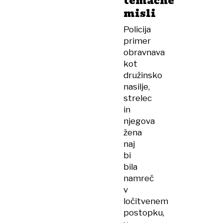
temačne
misli
Policija
primer
obravnava
kot
družinsko
nasilje,
strelec
in
njegova
žena
naj
bi
bila
namreč
v
ločitvenem
postopku,