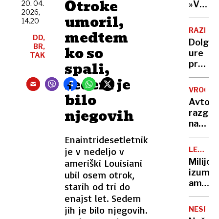
Otroke
Nato,
20. 04.
»V
Evropi
2026,
znane
eni
umoril,
še ni
14.20
tudi
roki
RAZISK
medtem
tarče
nosiš
DD,
Dolge
BR,
žalost,
ko so
ure
TAK
v
spali,
pred
drugi
televiz
sedem je
hvaležn
To je
VROČIN
bilo
ena
Avto,
najslab
njegovih
razgre
navad
na
za
soncu?
Enaintridesetletnik
vaše
S
možga
je v nedeljo v
LEGEND
tem
KUHARJI
Milijon
ameriški Louisiani
15-
izumite
ubil osem otrok,
sekun
ameriš
starih od tri do
trikom
vegete
enajst let. Sedem
ga
ko je
jih je bilo njegovih.
boste
NESPEČ
zavpil