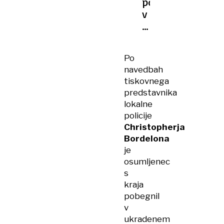
pohod
v
ZDA:
med
žrtvami
Po
osem
navedbah
otrok
tiskovnega
predstavnika
lokalne
policije
Christopherja
Bordelona
je
osumljenec
s
kraja
pobegnil
v
ukradenem