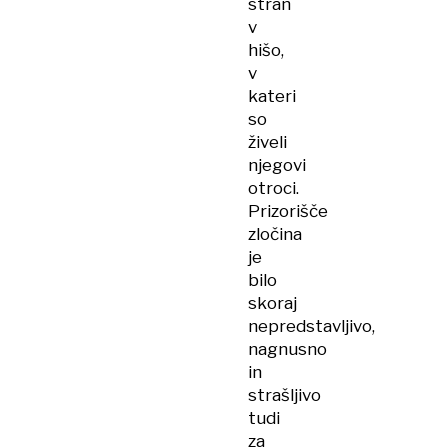
stran
v
hišo,
v
kateri
so
živeli
njegovi
otroci.
Prizorišče
zločina
je
bilo
skoraj
nepredstavljivo,
nagnusno
in
strašljivo
tudi
za