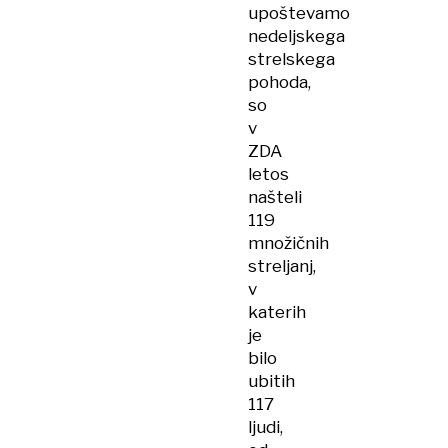
upoštevamo
nedeljskega
strelskega
pohoda,
so
v
ZDA
letos
našteli
119
množičnih
streljanj,
v
katerih
je
bilo
ubitih
117
ljudi,