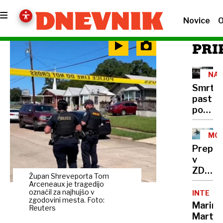
Novice
O
PRI
NA
CES
Smrto
past
pod
tovornj
400
MOŽ
mrtvih
SCE
Prepla
na
v
leto,
ZDA:
rešite
Župan Shreveporta Tom
Putin
Arceneaux je tragedijo
že
bi
označil za najhujšo v
INTERVJ
obstaja
zgodovini mesta. Foto:
lahko
Marina
a je
Reuters
napade
Marten
v