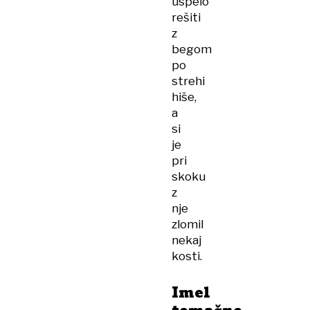
uspelo
rešiti
z
begom
po
strehi
hiše,
a
si
je
pri
skoku
z
nje
zlomil
nekaj
kosti.
Imel