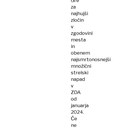
Gre
za
najhujši
zločin
v
zgodovini
mesta
in
obenem
najsmrtonosnejši
množični
strelski
napad
v
ZDA
od
januarja
2024.
Če
ne