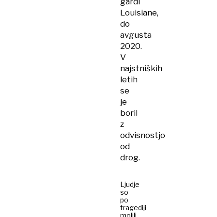
gardi
Louisiane,
do
avgusta
2020.
V
najstniških
letih
se
je
boril
z
odvisnostjo
od
drog.
Ljudje
so
po
tragediji
molili