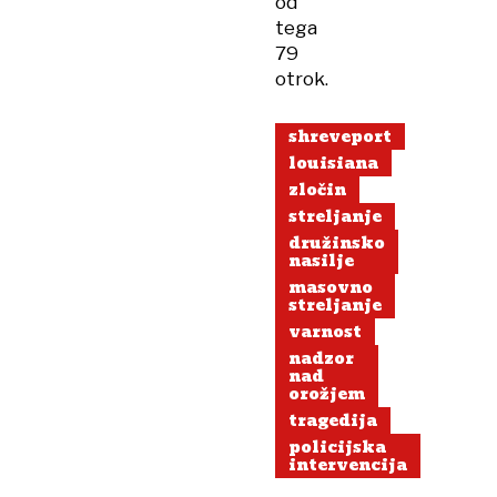
od
tega
79
otrok.
shreveport
louisiana
zločin
streljanje
družinsko
nasilje
masovno
streljanje
varnost
nadzor
nad
orožjem
tragedija
policijska
intervencija