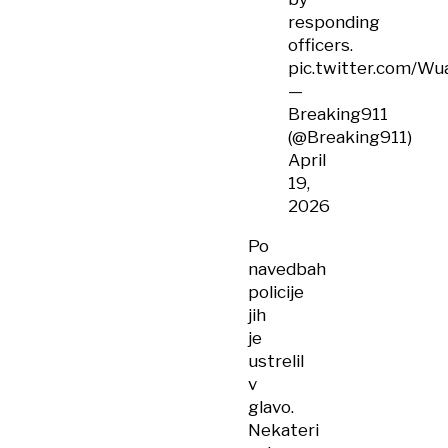
responding
officers.
pic.twitter.com/W
—
Breaking911
(@Breaking911)
April
19,
2026
Po
navedbah
policije
jih
je
ustrelil
v
glavo.
Nekateri