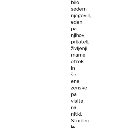
bilo
sedem
njegovih,
eden
pa
njihov
prijatelj,
življenji
mame
otrok
in
še
ene
ženske
pa
visita
na
nitki.
Storilec
je