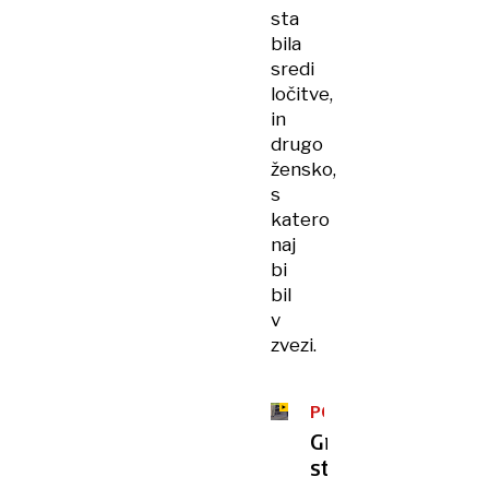
sta
bila
sredi
ločitve,
in
drugo
žensko,
s
katero
naj
bi
bil
v
zvezi.
POKOL
Grozovit
strelski