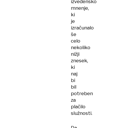
izvedensko
mnenje,
ki
je
izračunalo
še
celo
nekoliko
nižji
znesek,
ki
naj
bi
bil
potreben
za
plačilo
služnosti.
Da