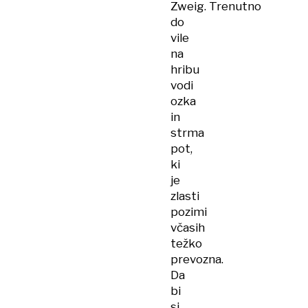
Zweig. Trenutno
do
vile
na
hribu
vodi
ozka
in
strma
pot,
ki
je
zlasti
pozimi
včasih
težko
prevozna.
Da
bi
si