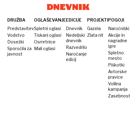
DRUŽBA
OGLAŠEVANJE
EDICIJE
PROJEKTI
POGOJI
Predstavitev
Spletni oglasi
Dnevnik
Gazela
Naročniški
Vodstvo
Tiskani oglasi
Nedeljski
Zlata nit
Akcije in
dnevnik
nagradne
Dosežki
Osmrtnice
igre
Razvedrilo
Sporočila za
Mali oglasi
Spletno
javnost
Naročanje
mesto
edicij
Piškotki
Avtorske
pravice
Volilna
kampanja
Zasebnost