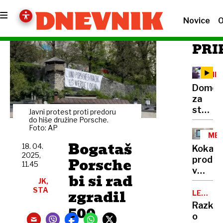
Novice
O
PRI
MIN
MAL
Domov
za
starejš
Javni protest proti predoru
Konces
do hiše družine Porsche.
Foto: AP
so
ME
realizir
Bogataš
OPE
18. 04.
Kokain
le 10
2025,
Porsche
prodaja
odstot
11.45
v
postelj
bi si rad
Sloveni
JK,
STA
zgradil
in
LEGIJA
OTROK
tujini,
Razkri
500
osumlj
o