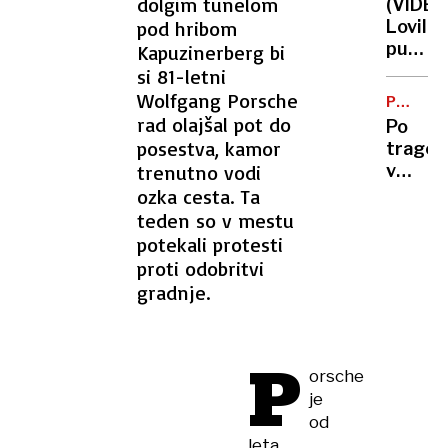
dolgim tunelom
(VIDEO
Gabrov
pod hribom
Lovili
svetuj
purana
Kapuzinerberg bi
upokoj
ki je
si 81-letni
Klakoč
po
Wolfgang Porsche
je
POČENA
trgovin
JEKLENI
rad olajšal pot do
zaljubl
Po
»terori
posestva, kamor
tragedi
kupce
trenutno vodi
v
Neaplju
ozka cesta. Ta
Padlo
teden so v mestu
gondol
potekali protesti
so
proti odobritvi
pregle
gradnje.
prejšnj
mesec
P
orsche
je
od
leta