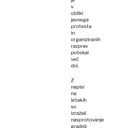
je
v
obliki
javnega
protesta
in
organiziranih
razprav
potekal
več
dni.
Z
napisi
na
letakih
so
izražali
nasprotovanje
gradnji