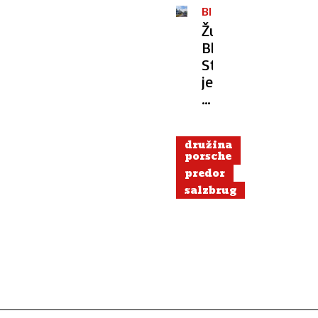
BLEJSKA
OBVOZNICA
Župan
Bleda:
Stanje
je
nevzdržno,
občani
se
družina
izseljujejo
porsche
predor
salzbrug