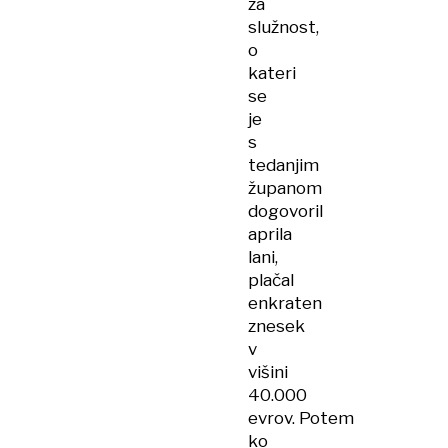
za
služnost,
o
kateri
se
je
s
tedanjim
županom
dogovoril
aprila
lani,
plačal
enkraten
znesek
v
višini
40.000
evrov. Potem
ko