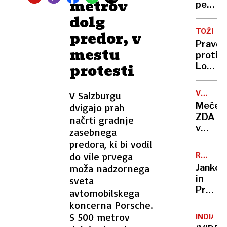
metrov
najman
perve
50
spoln
dolg
kazniv
življen
TOŽBA
predor, v
dejanj
Elona
Pravda
mestu
Muska
proti
protesti
Loterij
Sloveni
Ostal
VOJNA
V Salzburgu
je
V
Mečej
dvigajo prah
brez
UKRAJIN
ZDA
načrti gradnje
dobitk
v
zasebnega
na
pogaja
predora, ki bi vodil
euroja
med
do vile prvega
RUMENE
Rusijo
NOVICE
moža nadzornega
Jankov
in
in
sveta
Ukraji
Predin
avtomobilskega
puško
nista
koncerna Porsche.
v
več
S 500 metrov
koruzo
INDIAN
prijatel