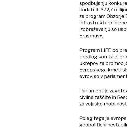
spodbujanju konkuren
dodatnih 372,7 milij
za program Obzorje E
infrastrukturo in en
izobraževanju so uspe
Erasmus+.
Program LIFE bo preje
predlog komisije, pr
ukrepov za promocijo
Evropskega kmetijsk
evrov, so v parlament
Parlament je zagotov
civilne zaščite in Res
za vojaško mobilnost 
Poleg tega je evrop
geopolitični nestabil