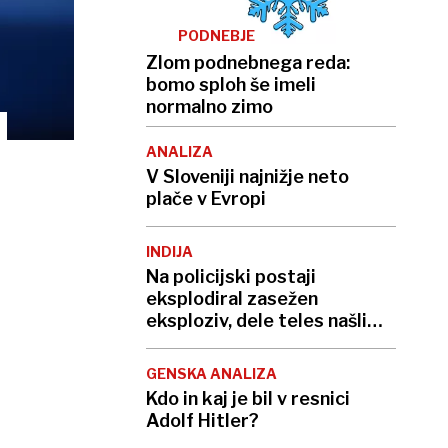
PODNEBJE
Zlom podnebnega reda:
bomo sploh še imeli
normalno zimo
ANALIZA
V Sloveniji najnižje neto
plače v Evropi
INDIJA
Na policijski postaji
eksplodiral zasežen
eksploziv, dele teles našli
200 metrov stran
GENSKA ANALIZA
Kdo in kaj je bil v resnici
Adolf Hitler?