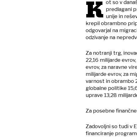
K
ot so v današ
predlagani p
unije in reš
krepil obrambno prip
odgovarjal na migraci
odzivanje na nepredvi
Za notranji trg, inova
22,16 milijarde evrov
evrov, za naravne vire
milijarde evrov, za mi
varnost in obrambo 2,
globalne politike 15,
uprave 13,28 milijard
Za posebne finančne i
Zadovoljni so tudi v 
financiranje programov