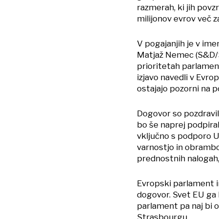
razmerah, ki jih pov
milijonov evrov več 
V pogajanjih je v im
Matjaž Nemec (S&D/SD
prioritetah parlamen
izjavo navedli v Evro
ostajajo pozorni na p
Dogovor so pozdravili
bo še naprej podpiral
vključno s podporo Uk
varnostjo in obrambo,
prednostnih nalogah,"
Evropski parlament i
dogovor. Svet EU ga 
parlament pa naj bi o
Strasbourgu.