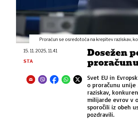
Proračun se osredotoča na krepitev raziskav, ko
Dosežen po
15. 11. 2025, 11.41
proračunu 
STA
Svet EU in Evropsk
o proračunu unije 
raziskav, konkuren
milijarde evrov v o
sporočili iz obeh 
pozdravili.