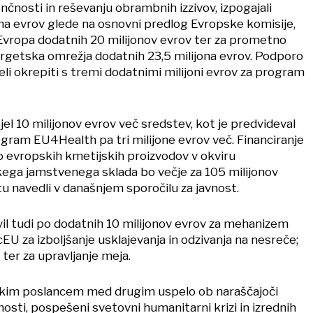
čnosti in reševanju obrambnih izzivov, izpogajali
ona evrov glede na osnovni predlog Evropske komisije,
vropa dodatnih 20 milijonov evrov ter za prometno
ergetska omrežja dodatnih 23,5 milijona evrov. Podporo
li okrepiti s tremi dodatnimi milijoni evrov za program
l 10 milijonov evrov več sredstev, kot je predvideval
ogram EU4Health pa tri milijone evrov več. Financiranje
 evropskih kmetijskih proizvodov v okviru
ega jamstvenega sklada bo večje za 105 milijonov
u navedli v današnjem sporočilu za javnost.
il tudi po dodatnih 10 milijonov evrov za mehanizem
cEU za izboljšanje usklajevanja in odzivanja na nesreče;
ter za upravljanje meja.
skim poslancem med drugim uspelo ob naraščajoči
nosti, pospešeni svetovni humanitarni krizi in izrednih