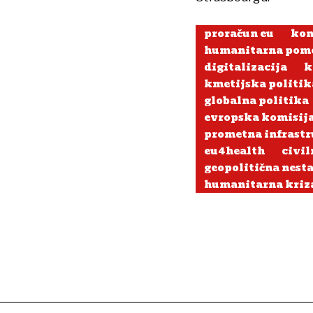
proračun eu
kon
humanitarna pom
digitalizacija
k
kmetijska politik
globalna politika
evropska komisij
prometna infrast
eu4health
civil
geopolitična nest
humanitarna kriz