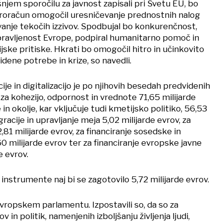
njem sporočilu za javnost zapisali pri Svetu EU, bo
roračun omogočil uresničevanje prednostnih nalog
evanje tekočih izzivov. Spodbujal bo konkurenčnost,
ravljenost Evrope, podpiral humanitarno pomoč in
jske pritiske. Hkrati bo omogočil hitro in učinkovito
dene potrebe in krize, so navedli.
cije in digitalizacijo je po njihovih besedah predvidenih
, za kohezijo, odpornost in vrednote 71,65 milijarde
 in okolje, kar vključuje tudi kmetijsko politiko, 56,53
gracije in upravljanje meja 5,02 milijarde evrov, za
81 milijarde evrov, za financiranje sosedske in
60 milijarde evrov ter za financiranje evropske javne
e evrov.
nstrumente naj bi se zagotovilo 5,72 milijarde evrov.
Evropskem parlamentu. Izpostavili so, da so za
 in politik, namenjenih izboljšanju življenja ljudi,