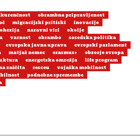
kurenčnost
obrambna pripravljenost
oč
migracijski pritiski
inovacije
ohezija
naravni viri
okolje
a
varnost
obrambo
sosedska politika
evropska javna uprava
evropski parlament
a
matjaž nemec
erasmus+
obzorje evropa
ruktura
energetska omrežja
life program
na zaščita
resceu
vojaška mobilnost
abilnost
podnebne spremembe
a