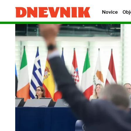
Novice
Obj