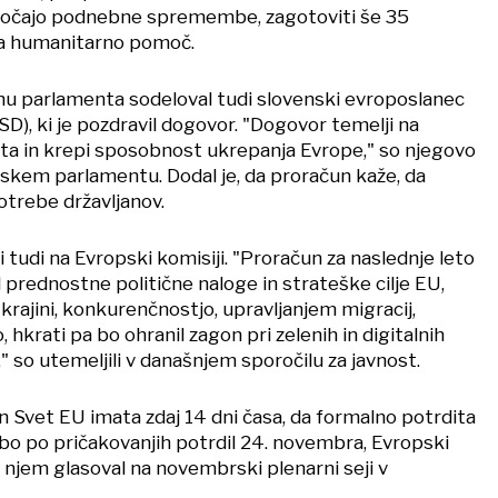
zročajo podnebne spremembe, zagotoviti še 35
za humanitarno pomoč.
enu parlamenta sodeloval tudi slovenski evroposlanec
), ki je pozdravil dogovor. "Dogovor temelji na
ta in krepi sposobnost ukrepanja Evrope," so njegovo
pskem parlamentu. Dodal je, da proračun kaže, da
otrebe državljanov.
 tudi na Evropski komisiji. "Proračun za naslednje leto
 prednostne politične naloge in strateške cilje EU,
rajini, konkurenčnostjo, upravljanjem migracij,
 hkrati pa bo ohranil zagon pri zelenih in digitalnih
 so utemeljili v današnjem sporočilu za javnost.
n Svet EU imata zdaj 14 dni časa, da formalno potrdita
bo po pričakovanjih potrdil 24. novembra, Evropski
 njem glasoval na novembrski plenarni seji v