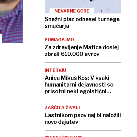
NEVARNE GORE
Snežni plaz odnesel turnega
smučarja
POMAGAJMO
Za zdravljenje Matica doslej
zbrali 610.000 evrov
INTERVJU
Anica Mikuš Kos: V vsaki
humanitarni dejavnosti so
prisotni neki egoistični
interesi
ZAŠČITA ŽIVALI
Lastnikom psov naj bi naložili
novo dajatev