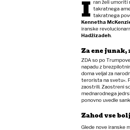
I
ran želi umorit
takratnega ame
takratnega pove
Kennetha McKenzi
iranske revolucionarne
Hadžizadeh
.
Za ene junak, 
ZDA so po Trumpovem 
napadu z brezpilotni
doma veljal za narodn
terorista na svetu«.
zaostrili. Zaostreni s
mednarodnega jedrs
ponovno uvedle sankci
Zahod vse bol
Glede nove iranske 