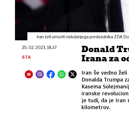
Iran želi umoriti nekdanjega predsednika ZDA D
Donald Tr
25. 02. 2023, 18.37
Irana za o
STA
Iran še vedno žel
Donalda Trumpa zar
Kasema Solejmanija 
iranske revolucion
je tudi, da je Ira
kilometrov.