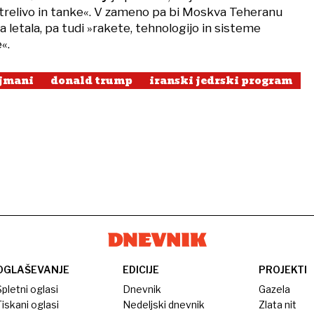
strelivo in tanke«. V zameno pa bi Moskva Teheranu
a letala, pa tudi »rakete, tehnologijo in sisteme
«.
jmani
donald trump
iranski jedrski program
OGLAŠEVANJE
EDICIJE
PROJEKTI
pletni oglasi
Dnevnik
Gazela
iskani oglasi
Nedeljski dnevnik
Zlata nit