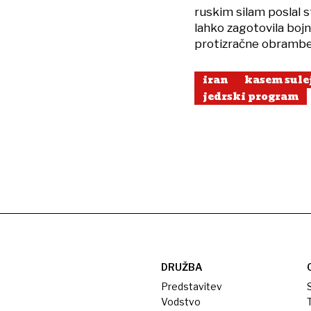
ruskim silam poslal 
lahko zagotovila bojn
protizračne obrambe
iran
kasem sule
jedrski program
DRUŽBA
Predstavitev
S
Vodstvo
T