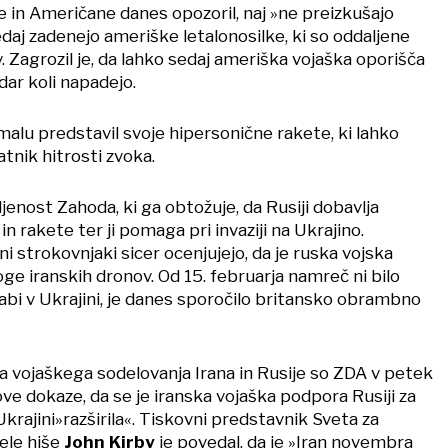
 in Američane danes opozoril, naj »ne preizkušajo
sedaj zadenejo ameriške letalonosilke, ki so oddaljene
 Zagrozil je, da lahko sedaj ameriška vojaška oporišča
dar koli napadejo.
kmalu predstavil svoje hipersonične rakete, ki lahko
atnik hitrosti zvoka.
jenost Zahoda, ki ga obtožuje, da Rusiji dobavlja
in rakete ter ji pomaga pri invaziji na Ukrajino.
i strokovnjaki sicer ocenjujejo, da je ruska vojska
oge iranskih dronov. Od 15. februarja namreč ni bilo
rabi v Ukrajini, je danes sporočilo britansko obrambno
a vojaškega sodelovanja Irana in Rusije so ZDA v petek
ove dokaze, da se je iranska vojaška podpora Rusiji za
Ukrajini»razširila«. Tiskovni predstavnik Sveta za
ele hiše
John Kirby
je povedal, da je »Iran novembra