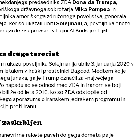
i nekdanjega predsednika ZDA
Donalda Trumpa
,
riškega državnega sekretarja
Mika Pompea
in
ljnika ameriškega združenega poveljstva, generala
eja
, ker so ukazali ubiti
Solejmanija
, poveljnika enote
 garde za operacije v tujini Al Kuds, je dejal
za druge terorist
ukazu poveljnika Solejmanija ubile 3. januarja 2020 v
m letalom v iraški prestolnici Bagdad. Medtem ko je
ega junaka, ga je Trump označil za »največjega
 Po napadu so se odnosi med ZDA in Iranom še bolj
o bili že od leta 2018, ko so ZDA odstopile od
kega sporazuma o iranskem jedrskem programu in
je proti Iranu.
j zaskrbljen
manevrirne rakete paveh dolgega dometa pa je