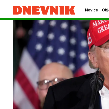
Novice
Obj