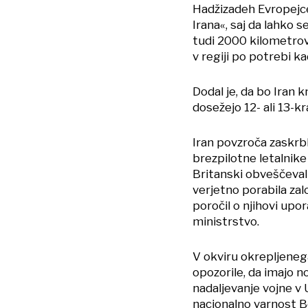
Hadžizadeh Evropejce
Irana«, saj da lahko 
tudi 2000 kilometrov.
v regiji po potrebi ka
Dodal je, da bo Iran 
dosežejo 12- ali 13-kr
Iran povzroča zaskrbl
brezpilotne letalnike 
Britanski obveščevaln
verjetno porabila zal
poročil o njihovi upo
ministrstvo.
V okviru okrepljeneg
opozorile, da imajo n
nadaljevanje vojne v 
nacionalno varnost B