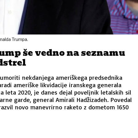
onalda Trumpa.
ump še vedno na seznamu
dstrel
i umoriti nekdanjega ameriškega predsednika
adi ameriške likvidacije iranskega generala
leta 2020, je danes dejal poveljnik letalskih sil
arne garde, general Amirali Hadžizadeh. Povedal
n razvil novo manevrirno raketo z dometom 1650