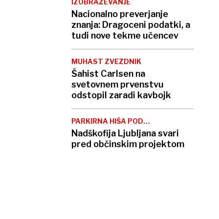
IZOBRAŽEVANJE
Nacionalno preverjanje
znanja: Dragoceni podatki, a
tudi nove tekme učencev
MUHAST ZVEZDNIK
Šahist Carlsen na
svetovnem prvenstvu
odstopil zaradi kavbojk
PARKIRNA HIŠA POD
TRŽNICO
Nadškofija Ljubljana svari
pred občinskim projektom