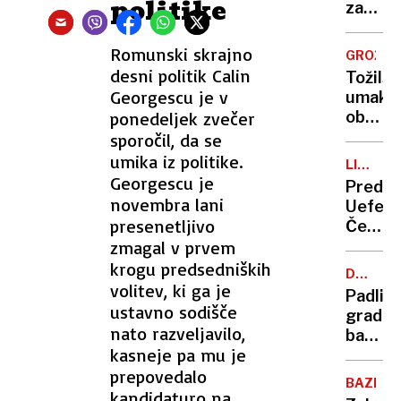
politike
dijašk
zaradi
domu
sinovih
neopra
Romunski skrajno
GROŽNJ
ur
desni politik Calin
Tožils
Georgescu je v
umakni
ponedeljek zvečer
obtožn
predlo
sporočil, da se
zoper
umika iz politike.
LIGA
trojne
Georgescu je
NAROD
Predse
morilc
novembra lani
Uefe
Ivana
presenetljivo
Čeferi
Perića
zmagal v prvem
napove
ustano
krogu predsedniških
DUŠAN
novega
volitev, ki ga je
ČRNIGO
Padli
tekmov
ustavno sodišče
gradbe
nato razveljavilo,
baron
kasneje pa mu je
nasede
prepovedalo
spletn
BAZENI
goljuf
kandidaturo na