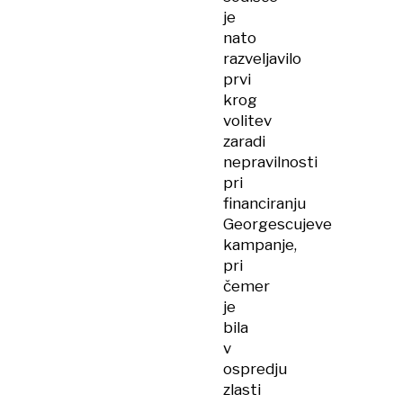
je
nato
razveljavilo
prvi
krog
volitev
zaradi
nepravilnosti
pri
financiranju
Georgescujeve
kampanje,
pri
čemer
je
bila
v
ospredju
zlasti