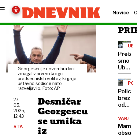
Novice
O
PRI
UBE
Preizku
smo
Uber:
Georgescu je novembra lani
Tresel
zmagal v prvem krogu
predsedniških volitev, ki ga je
se je
PO
ustavno sodišče nato
Triglav
razveljavilo. Foto: AP
Policija
prišel
Desničar
brez
27.
pa je
odgovo
05.
taksi
Georgescu
2025,
o
…
12.43
se umika
januar
VARAŽD
Včasih
požaru
Mama
STA
iz
v
obsoje