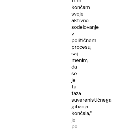
tem
končam
svoje
aktivno
sodelovanje
v
političnem
procesu,
saj
menim,
da
se
je
ta
faza
suverenističnega
gibanja
končala,"
je
po