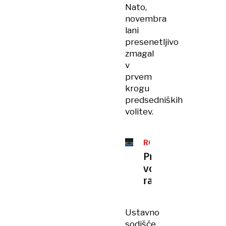
Nato,
novembra
lani
presenetljivo
zmagal
v
prvem
krogu
predsedniških
volitev.
ROMUNIJA
Predsedniške
volitve
razveljavljene
Ustavno
sodišče