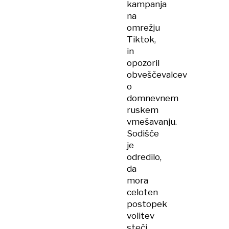
kampanja
na
omrežju
Tiktok,
in
opozoril
obveščevalcev
o
domnevnem
ruskem
vmešavanju.
Sodišče
je
odredilo,
da
mora
celoten
postopek
volitev
steči