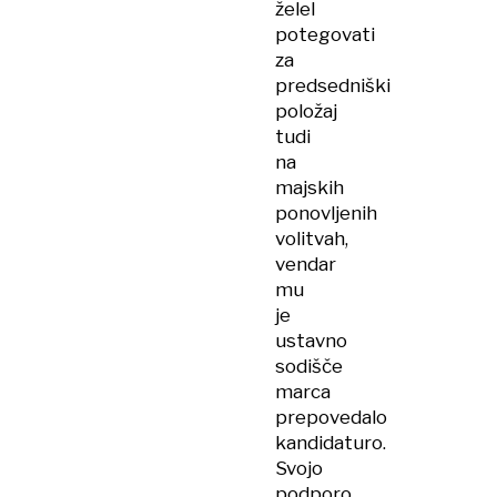
želel
potegovati
za
predsedniški
položaj
tudi
na
majskih
ponovljenih
volitvah,
vendar
mu
je
ustavno
sodišče
marca
prepovedalo
kandidaturo.
Svojo
podporo