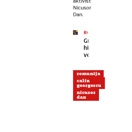
aktivist
Nicusor
Dan.
ROMUNIJA
Grožnja
hibridne
vojne
romunija
calin
georgescu
nicusor
dan