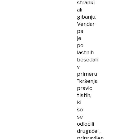
stranki
ali
gibanju.
Vendar
pa
je
po
lastnih
besedah
v
primeru
"kršenja
pravic
tistih,
ki
so
se
odločili
drugače",
pripravljen