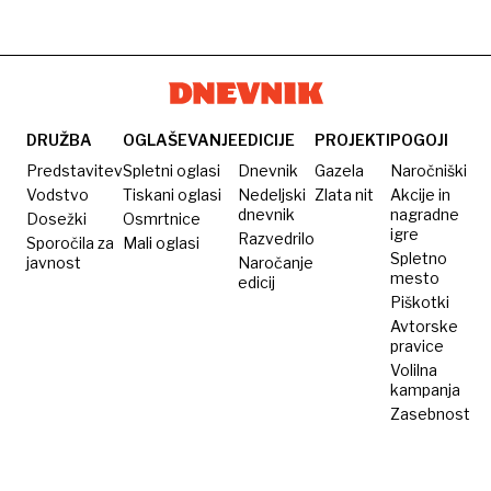
DRUŽBA
OGLAŠEVANJE
EDICIJE
PROJEKTI
POGOJI
Predstavitev
Spletni oglasi
Dnevnik
Gazela
Naročniški
Vodstvo
Tiskani oglasi
Nedeljski
Zlata nit
Akcije in
dnevnik
nagradne
Dosežki
Osmrtnice
igre
Razvedrilo
Sporočila za
Mali oglasi
Spletno
javnost
Naročanje
mesto
edicij
Piškotki
Avtorske
pravice
Volilna
kampanja
Zasebnost