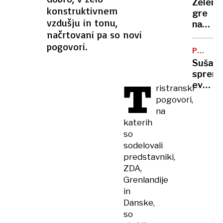
Zelens
vas
konstruktivnem
gre
na
vzdušju in tonu,
na
Zahod
načrtovani pa so novi
obisk
bregu,
pogovori.
k
več
PODNEB
Vučiću
SPREME
ranjeni
Suša
"To
spremi
T
je za
evrops
ristranski
Ruse
polja:
pogovori,
udarec
kako
na
v
se
katerih
obraz"
bo
so
spreme
sodelovali
naša
predstavniki,
prehra
ZDA,
Grenlandije
in
Danske,
so