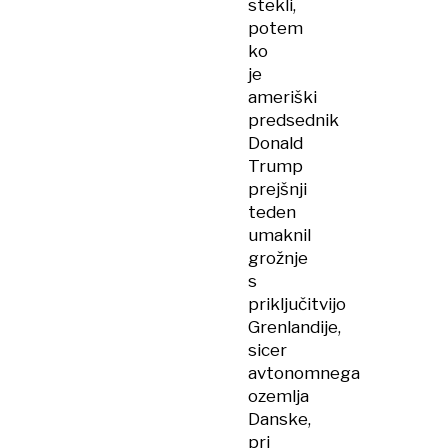
stekli,
potem
ko
je
ameriški
predsednik
Donald
Trump
prejšnji
teden
umaknil
grožnje
s
priključitvijo
Grenlandije,
sicer
avtonomnega
ozemlja
Danske,
pri