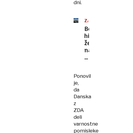
dni.
ZAVEZNIŠTVO
Bela
hiša
želi
na
novo
zasnovati
Nato
Ponovil
je,
da
Danska
z
ZDA
deli
varnostne
pomisleke