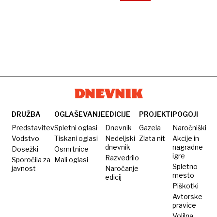
DRUŽBA
OGLAŠEVANJE
EDICIJE
PROJEKTI
POGOJI
Predstavitev
Spletni oglasi
Dnevnik
Gazela
Naročniški
Vodstvo
Tiskani oglasi
Nedeljski
Zlata nit
Akcije in
dnevnik
nagradne
Dosežki
Osmrtnice
igre
Razvedrilo
Sporočila za
Mali oglasi
Spletno
javnost
Naročanje
mesto
edicij
Piškotki
Avtorske
pravice
Volilna