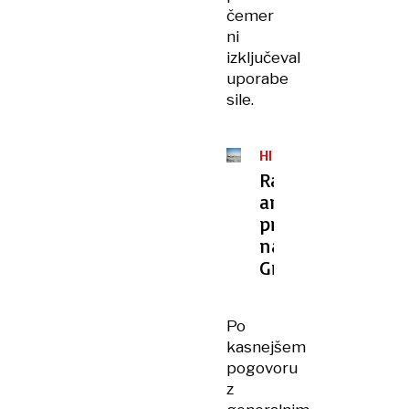
čemer
ni
izključeval
uporabe
sile.
HLADNA
VOJNA
Radioaktivna
ameriška
preteklost
na
Grenlandiji
Po
kasnejšem
pogovoru
z