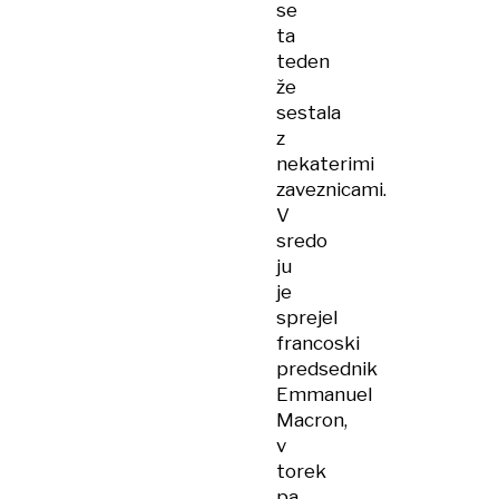
se
ta
teden
že
sestala
z
nekaterimi
zaveznicami.
V
sredo
ju
je
sprejel
francoski
predsednik
Emmanuel
Macron,
v
torek
pa