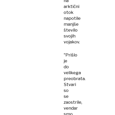
na
arktični
otok
napotile
manjše
število
svojih
vojakov.
"Prišlo
je
do
velikega
preobrata.
Stvari
so
se
zaostrile,
vendar
smo