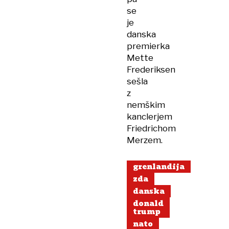
se
je
danska
premierka
Mette
Frederiksen
sešla
z
nemškim
kanclerjem
Friedrichom
Merzem.
grenlandija
zda
danska
donald
trump
nato