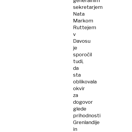
generalnim
sekretarjem
Nata
Markom
Ruttejem
v
Davosu
je
sporočil
tudi,
da
sta
oblikovala
okvir
za
dogovor
glede
prihodnosti
Grenlandije
in