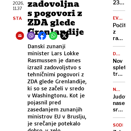
zadovoljna
zapor
236
2026,
mu
11.37
milijon
s pogovori z
ne
v
EVROPA
STA
ZDA glede
bo
štirih
GORI
Počitn
treba
mesec
Grenlandije
z
razgl
na
Danski zunanji
požar:
minister Lars Lokke
DRUŽBE
postaj
OMREŽJ
Rasmussen je danes
Nov
poletni
izrazil zadovoljstvo s
spletni
požari
tehničnimi pogovori z
trend
vse
skrbi
ZDA glede Grenlandije,
hujši?
stroko
ki so se začeli v sredo
NEZAKO
osamlj
v Washingtonu. Kot je
NASELB
Judovs
postaj
pojasnil pred
naselje
zažele
zasedanjem zunanjih
sredi
življen
ministrov EU v Bruslju,
noči
slog
požgal
je srečanje potekalo
SODELO
palest
dobro, v zelo