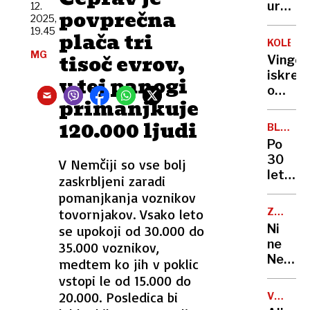
Emirat
ur
12.
v
povprečna
a
2025,
ponoči
Sloveni
19.45
čaka
plača tri
zadrže
KOLESA
jih
otroka
MG
tisoč evrov,
Vingeg
zahtev
in
iskren
v tej panogi
pot
grozil
o
do
z
primanjkuje
Pogača
sanjsk
orožje
»Ne
120.000 ljudi
službe
BLEIWE
morem
PARK
Po
storiti
30
V Nemčiji so vse bolj
ničesa
letih
zaskrbljeni zaradi
več«
zapušč
pomanjkanja voznikov
Lahko
nastaj
bi
tovornjakov. Vsako leto
ZA
v
PIVOLJU
šel
Ni
se upokoji od 30.000 do
Kranju
tudi
ne
35.000 voznikov,
eden
na
Nemčij
medtem ko jih v poklic
najlepš
Luno
ne
vstopi le od 15.000 do
mestni
Češka:
20.000. Posledica bi
parkov
VSEVED
kdo
NEDA