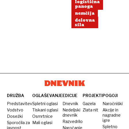
logistična
panoga
nemčija
delovna
sila
DRUŽBA
OGLAŠEVANJE
EDICIJE
PROJEKTI
POGOJI
Predstavitev
Spletni oglasi
Dnevnik
Gazela
Naročniški
Vodstvo
Tiskani oglasi
Nedeljski
Zlata nit
Akcije in
dnevnik
nagradne
Dosežki
Osmrtnice
igre
Razvedrilo
Sporočila za
Mali oglasi
Spletno
javnost
Naročanje