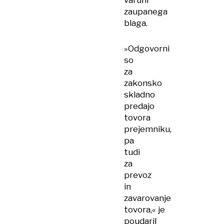
varuhi
zaupanega
blaga.
»Odgovorni
so
za
zakonsko
skladno
predajo
tovora
prejemniku,
pa
tudi
za
prevoz
in
zavarovanje
tovora,« je
poudaril