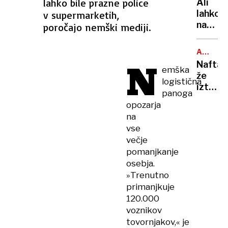
lahko bile prazne police
Ali
je
lahko
v supermarketih,
največj
na
poročajo nemški mediji.
evrops
balkon
izvozn
bloka
piva?
ARABSK
pečem
N
MORJE
Nafta
na
emška
že
žaru?
logistična
izteka:
Odgov
panoga
če
vas
opozarja
se
zna
na
bo
presen
vse
nasedli
večje
tanker
pomanjkanje
prelomi
osebja.
grozi
»Trenutno
okoljs
primanjkuje
katast
120.000
voznikov
tovornjakov,« je