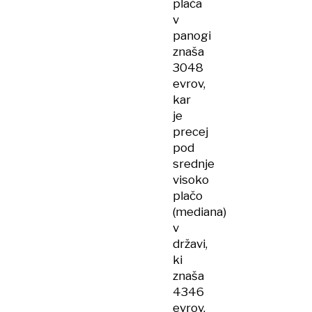
plača
v
panogi
znaša
3048
evrov,
kar
je
precej
pod
srednje
visoko
plačo
(mediana)
v
državi,
ki
znaša
4346
evrov.