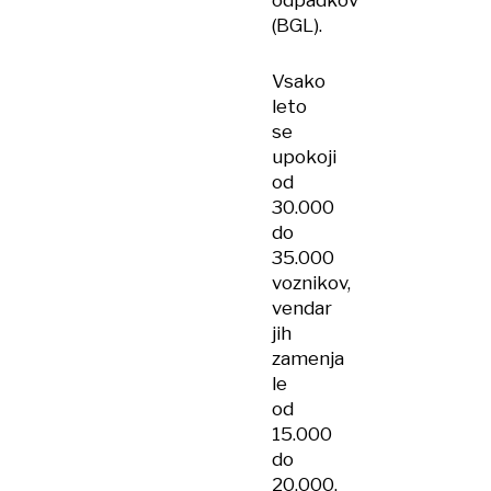
odpadkov
(BGL).
Vsako
leto
se
upokoji
od
30.000
do
35.000
voznikov,
vendar
jih
zamenja
le
od
15.000
do
20.000.