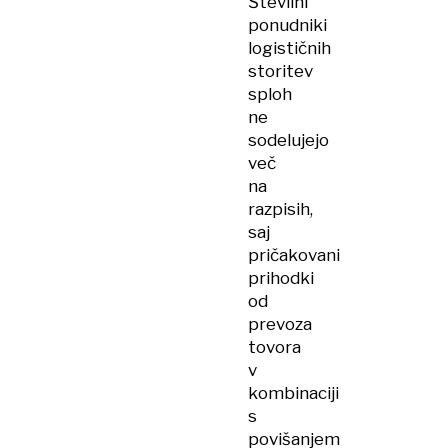
Številni
ponudniki
logističnih
storitev
sploh
ne
sodelujejo
več
na
razpisih,
saj
pričakovani
prihodki
od
prevoza
tovora
v
kombinaciji
s
povišanjem