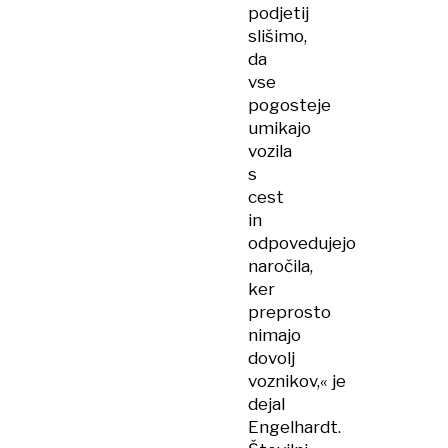
podjetij
slišimo,
da
vse
pogosteje
umikajo
vozila
s
cest
in
odpovedujejo
naročila,
ker
preprosto
nimajo
dovolj
voznikov,« je
dejal
Engelhardt.