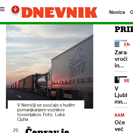
Novice
O
PRI
ENE
Zaradi
vročin
in
suše
tudi
RE
manj
V
elektri
Ljublja
od
množič
kod
V Nemčiji se soočajo s hudim
na
pomanjkanjem voznikov
in po
razgov
tovornjakov. Foto: Luka
KAMNIK
kakšni
Cjuha
za
Oče
cenah
družbo
Čeprav je
več
prihaja
29.