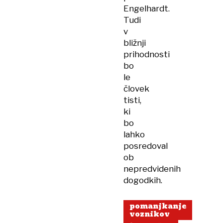
Engelhardt.
Tudi
v
bližnji
prihodnosti
bo
le
človek
tisti,
ki
bo
lahko
posredoval
ob
nepredvidenih
dogodkih.
pomanjkanje
voznikov