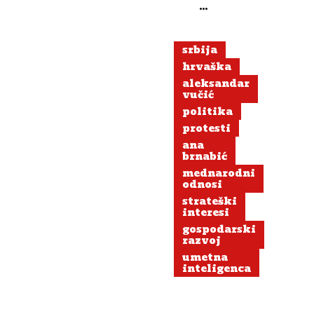
v
Beogradu:
Kmalu
srbija
bi
hrvaška
lahko
aleksandar
odstopil
vučić
politika
protesti
ana
brnabić
mednarodni
odnosi
strateški
interesi
gospodarski
razvoj
umetna
inteligenca