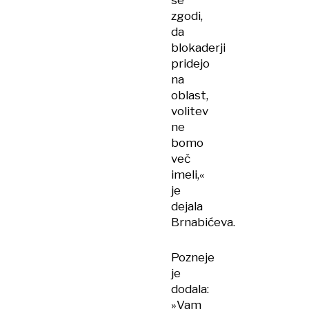
se
zgodi,
da
blokaderji
pridejo
na
oblast,
volitev
ne
bomo
več
imeli,«
je
dejala
Brnabićeva.
Pozneje
je
dodala:
»Vam