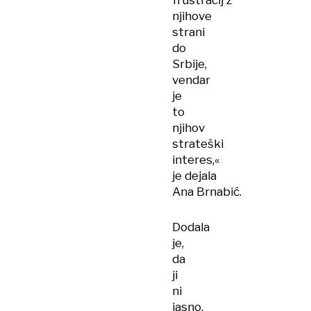
frustracij z
njihove
strani
do
Srbije,
vendar
je
to
njihov
strateški
interes,«
je dejala
Ana Brnabić.
Dodala
je,
da
ji
ni
jasno,