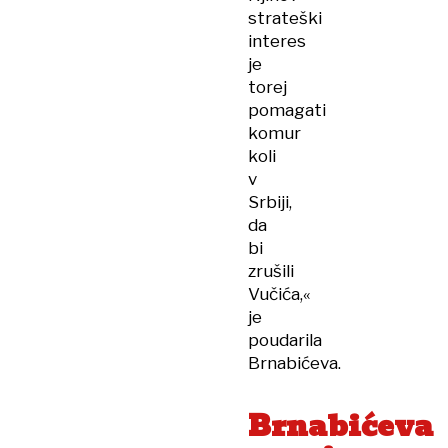
strateški
interes
je
torej
pomagati
komur
koli
v
Srbiji,
da
bi
zrušili
Vučića,«
je
poudarila
Brnabićeva.
Brnabićeva