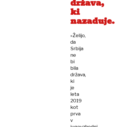
država,
ki
nazaduje.
»Želijo,
da
Srbija
ne
bi
bila
država,
ki
je
leta
2019
kot
prva
v
jugovzhodni