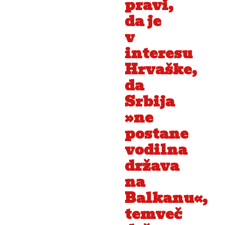
pravi,
da je
v
interesu
Hrvaške,
da
Srbija
»ne
postane
vodilna
država
na
Balkanu«,
temveč