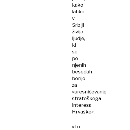
kako
lahko
v
Srbiji
živijo
ljudje,
ki
se
po
njenih
besedah
borijo
za
»uresničevanje
strateškega
interesa
Hrvaške«.
»To