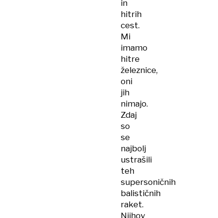
in
hitrih
cest.
Mi
imamo
hitre
železnice,
oni
jih
nimajo.
Zdaj
so
se
najbolj
ustrašili
teh
supersoničnih
balističnih
raket.
Njihov