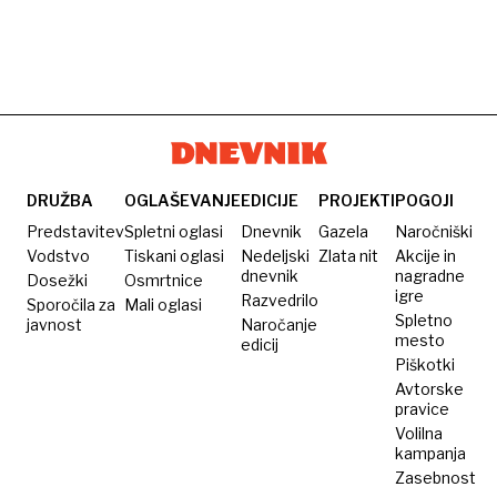
DRUŽBA
OGLAŠEVANJE
EDICIJE
PROJEKTI
POGOJI
Predstavitev
Spletni oglasi
Dnevnik
Gazela
Naročniški
Vodstvo
Tiskani oglasi
Nedeljski
Zlata nit
Akcije in
dnevnik
nagradne
Dosežki
Osmrtnice
igre
Razvedrilo
Sporočila za
Mali oglasi
Spletno
javnost
Naročanje
mesto
edicij
Piškotki
Avtorske
pravice
Volilna
kampanja
Zasebnost