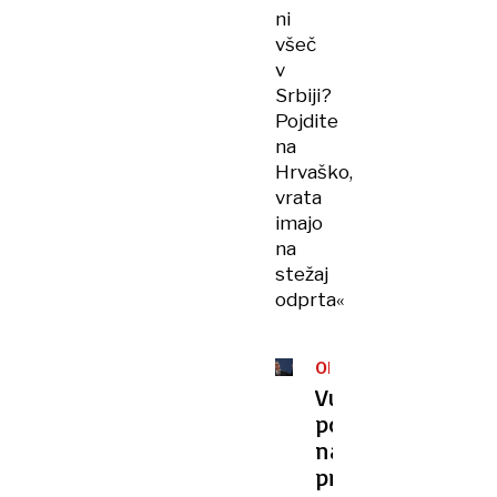
ni
všeč
v
Srbiji?
Pojdite
na
Hrvaško,
vrata
imajo
na
stežaj
odprta«
ODZIV
Vučić
po
nasilnih
protestih