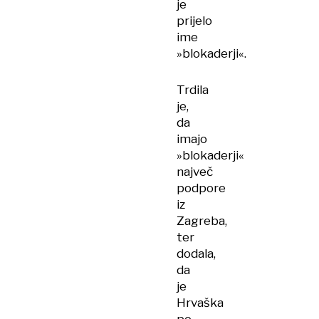
je
prijelo
ime
»blokaderji«.
Trdila
je,
da
imajo
»blokaderji«
največ
podpore
iz
Zagreba,
ter
dodala,
da
je
Hrvaška