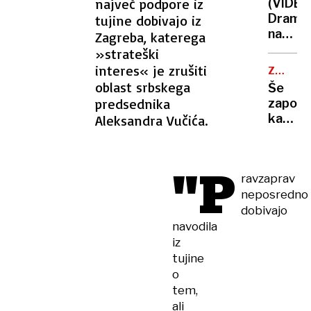
hujšim
največ podpore iz
(VIDEO
včeraj
krimin
Drama
tujine dobivajo iz
trije
na
Zagreba, katerega
pristan
Hvaru:
»strateški
helikop
reševal
interes« je zrušiti
letos
ZAČASN
heliko
PERONI
oblast srbskega
že
Še
moral
več
predsednika
zapora
pristat
kot
kamniš
Aleksandra Vučića.
tik
420
in
ob
dolenj
skalni
proge,
"P
steni
ravzaprav
nato
neposredno
vlaki
spet
dobivajo
na
navodila
železni
iz
postaji
tujine
o
tem,
ali