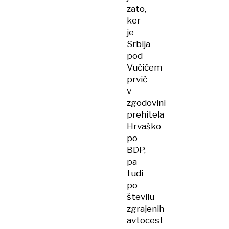
zato,
ker
je
Srbija
pod
Vučićem
prvič
v
zgodovini
prehitela
Hrvaško
po
BDP,
pa
tudi
po
številu
zgrajenih
avtocest