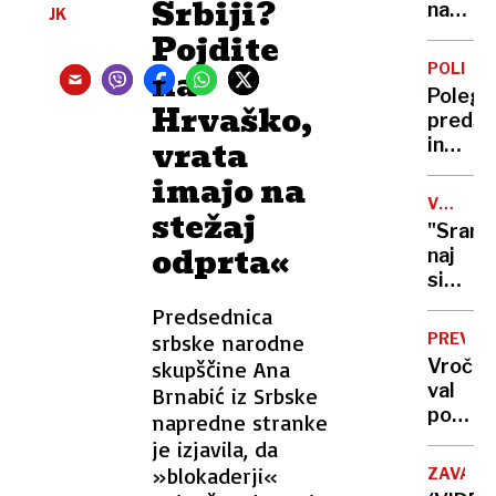
Srbiji?
na
na
JK
Zahod
kopališ
Pojdite
bregu,
kakšno
POLITIK
na
več
je
Poleg
ranjeni
stanje
Hrvaško,
predse
na
vrata
in
bazeni
sopotn
imajo na
poškod
VOJNA
stežaj
tudi
V
"Sram
policis
UKRAJIN
odprta«
naj
voznik
si
sperej
Predsednica
s
srbske narodne
PREVID
krvjo":
Vročin
skupščine Ana
Putin
val
Brnabić iz Srbske
vrata
polni
napredne stranke
vojske
ljublja
je izjavila, da
odprl
urgenc
»blokaderji«
še
ZAVALA
samo