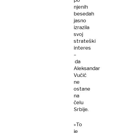
po
njenih
besedah
jasno
izrazila
svoj
strateški
interes
–
da
Aleksandar
Vučić
ne
ostane
na
čelu
Srbije.
»To
je