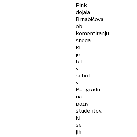
Pink
dejala
Brnabićeva
ob
komentiranju
shoda,
ki
je
bil
v
soboto
v
Beogradu
na
poziv
študentov,
ki
se
jih