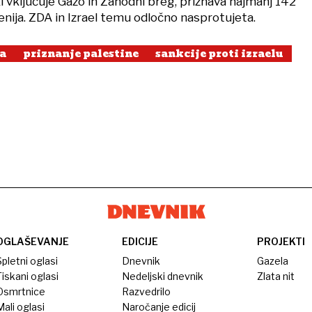
i vključuje Gazo in Zahodni breg, priznava najmanj 142
enija. ZDA in Izrael temu odločno nasprotujeta.
a
priznanje palestine
sankcije proti izraelu
OGLAŠEVANJE
EDICIJE
PROJEKTI
pletni oglasi
Dnevnik
Gazela
iskani oglasi
Nedeljski dnevnik
Zlata nit
Osmrtnice
Razvedrilo
ali oglasi
Naročanje edicij