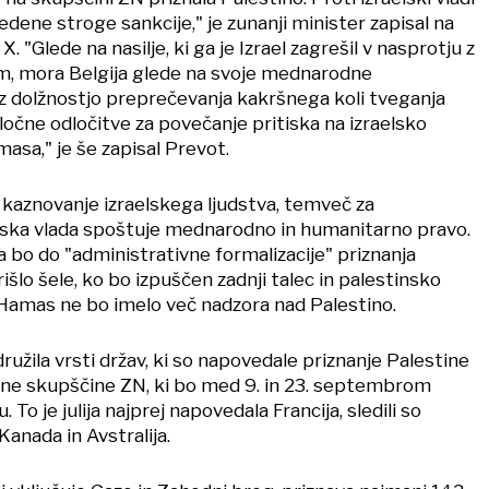
dene stroge sankcije," je zunanji minister zapisal na
X. "Glede na nasilje, ki ga je Izrael zagrešil v nasprotju z
 mora Belgija glede na svoje mednarodne
 z dolžnostjo preprečevanja kakršnega koli tveganja
ločne odločitve za povečanje pritiska na izraelsko
masa," je še zapisal Prevot.
a kaznovanje izraelskega ljudstva, temveč za
elska vlada spoštuje mednarodno in humanitarno pravo.
a bo do "administrativne formalizacije" priznanja
išlo šele, ko bo izpuščen zadnji talec in palestinsko
 Hamas ne bo imelo več nadzora nad Palestino.
družila vrsti držav, ki so napovedale priznanje Palestine
lne skupščine ZN, ki bo med 9. in 23. septembrom
To je julija najprej napovedala Francija, sledili so
Kanada in Avstralija.