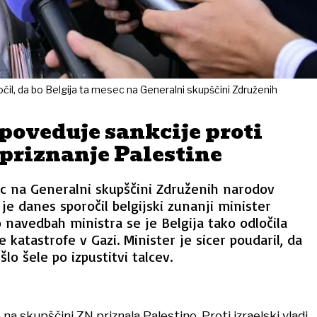
čil, da bo Belgija ta mesec na Generalni skupščini Združenih
poveduje sankcije proti
 priznanje Palestine
ec na Generalni skupščini Združenih narodov
 je danes sporočil belgijski zunanji minister
navedbah ministra se je Belgija tako odločila
katastrofe v Gazi. Minister je sicer poudaril, da
šlo šele po izpustitvi talcev.
o na skupščini ZN priznala Palestino. Proti izraelski vladi