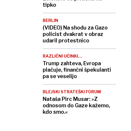
tipko
BERLIN
(VIDEO) Na shodu za Gazo
policist dvakrat v obraz
udaril protestnico
RAZLIČNI UČINKI
OBOROŽITVE
Trump zahteva, Evropa
plačuje, finančni špekulanti
pa se veselijo
BLEJSKI STRATEŠKI FORUM
Nataša Pirc Musar: »Z
odnosom do Gaze kažemo,
kdo smo.«