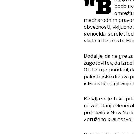
"B
bodo uve
omrežju 
mednarodnim pravom,
obveznosti, vključno
genocida, sprejeti od
vlado in teroriste Ha
Dodal je, da ne gre z
zagotovitev, da izra
Ob tem je poudaril, d
palestinske država pr
islamistično gibanje
Belgija se je tako pri
na zasedanju Genera
potekalo v New Yorku. 
Združeno kraljestvo, 