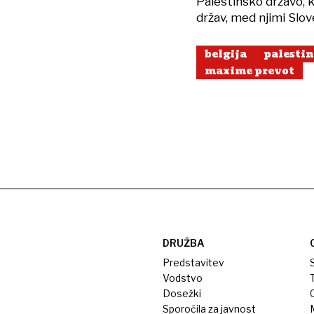
Palestinsko državo, k
držav, med njimi Slov
belgija
palestin
maxime prevot
DRUŽBA
Predstavitev
S
Vodstvo
T
Dosežki
Sporočila za javnost
M