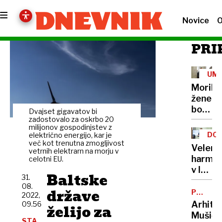
Novice
O
PRI
UM
Morile
žene
bo
Dvajset gigavatov bi
sedel
zadostovalo za oskrbo 20
milijonov gospodinjstev z
21
DOB
električno energijo, kar je
let
več kot trenutna zmogljivost
PRO
Velenj
vetrnih elektrarn na morju v
harmon
celotni EU.
v lov
Baltske
31.
na
08.
države
nov
POTNIŠK
2022,
CENTER
Guinne
Arhite
09.56
želijo za
rekord
Mušič:
STA