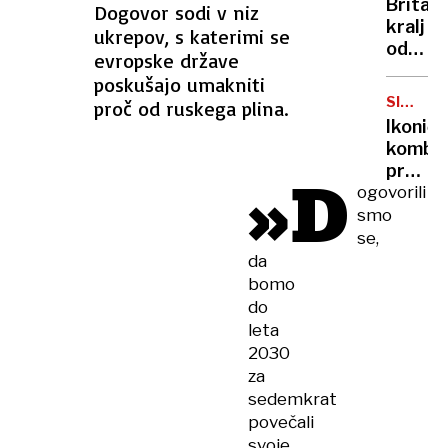
Britan
Dogovor sodi v niz
Nico
kralj
ukrepov, s katerimi se
pa
odpove
evropske države
njen
obvezn
sin
poskušajo umakniti
zaradi
SIMBOL
proč od ruskega plina.
strans
HIPIJEV
Ikoničn
učinko
kombi
zdravlj
praznu
»D
raka
ogovorili
75.
rojstni
smo
dan
se,
da
bomo
do
leta
2030
za
sedemkrat
povečali
svoje