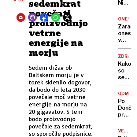
sedemkrat
Nikoli
nisem
povečati
pomisli
ONESNA
proizvodnjo
da je
Zaradi
vetrne
to v
onesna
moji
energije na
v
Ljublja
delu
morju
sploh
Logat
mogoč
ZDRAVS
voda
Kako
Sedem držav ob
nepitn
so
Baltskem morju je v
se
torek sklenilo dogovor,
zasuka
da bodo do leta 2030
cilji
ODMEV
povečale moč vetrne
Golobo
Po
energije na morju na
vlade
Dončić
20 gigavatov. S tem
prodaji
bodo proizvodnjo
Karma
povečale za sedemkrat,
je
VELIKA
so sporočile podpisnice.
psica,
BRITANI