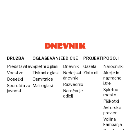
DRUŽBA
OGLAŠEVANJE
EDICIJE
PROJEKTI
POGOJI
Predstavitev
Spletni oglasi
Dnevnik
Gazela
Naročniški
Vodstvo
Tiskani oglasi
Nedeljski
Zlata nit
Akcije in
dnevnik
nagradne
Dosežki
Osmrtnice
igre
Razvedrilo
Sporočila za
Mali oglasi
Spletno
javnost
Naročanje
mesto
edicij
Piškotki
Avtorske
pravice
Volilna
kampanja