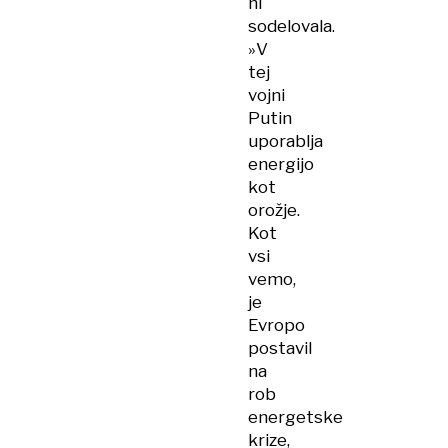
ni
sodelovala.
»V
tej
vojni
Putin
uporablja
energijo
kot
orožje.
Kot
vsi
vemo,
je
Evropo
postavil
na
rob
energetske
krize,