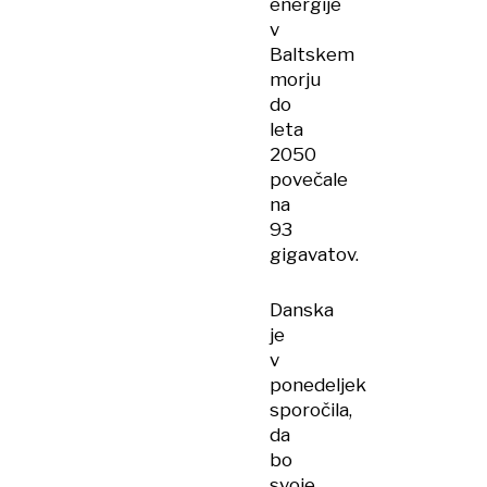
energije
v
Baltskem
morju
do
leta
2050
povečale
na
93
gigavatov.
Danska
je
v
ponedeljek
sporočila,
da
bo
svoje