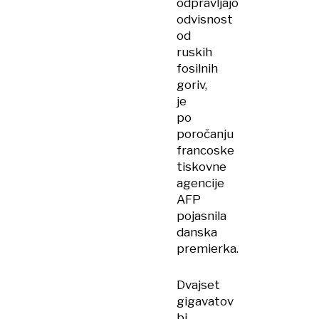
odpravljajo
odvisnost
od
ruskih
fosilnih
goriv,
je
po
poročanju
francoske
tiskovne
agencije
AFP
pojasnila
danska
premierka.
Dvajset
gigavatov
bi