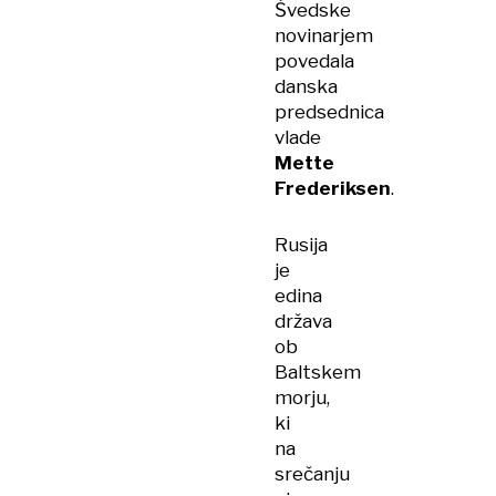
Švedske
novinarjem
povedala
danska
predsednica
vlade
Mette
Frederiksen
.
Rusija
je
edina
država
ob
Baltskem
morju,
ki
na
srečanju