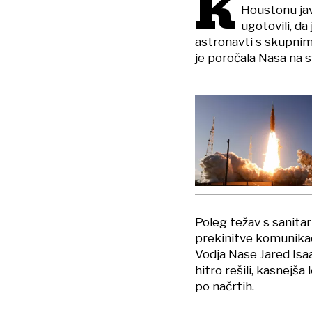
K
Houstonu jav
ugotovili, da
astronavti s skupnim
je poročala Nasa na sv
Poleg težav s sanitari
prekinitve komunikaci
Vodja Nase Jared Isaa
hitro rešili, kasnejš
po načrtih.