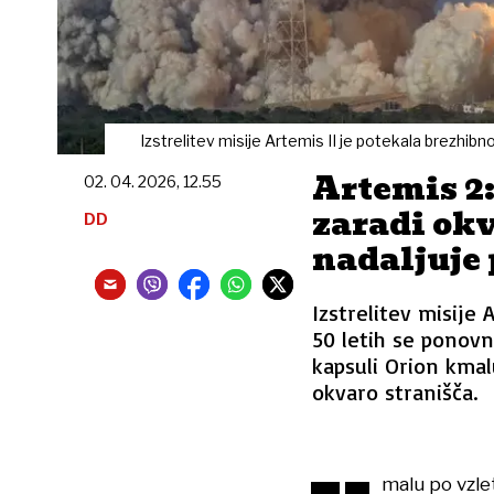
Izstrelitev misije Artemis II je potekala brezhibn
Artemis 2
02. 04. 2026, 12.55
zaradi okv
DD
nadaljuje 
Izstrelitev misije 
50 letih se ponov
kapsuli Orion kmal
okvaro stranišča.
malu po vzle