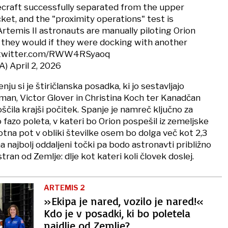
craft successfully separated from the upper
ket, and the "proximity operations" test is
rtemis II astronauts are manually piloting Orion
w they would if they were docking with another
.twitter.com/RWW4RSyaoq
A)
April 2, 2026
ju si je štiričlanska posadka, ki jo sestavljajo
an, Victor Glover in Christina Koch ter Kanadčan
čila krajši počitek. Spanje je namreč ključno za
 fazo poleta, v kateri bo Orion pospešil iz zemeljske
lotna pot v obliki številke osem bo dolga več kot 2,3
na najbolj oddaljeni točki pa bodo astronavti približno
ran od Zemlje: dlje kot kateri koli človek doslej.
ARTEMIS 2
»Ekipa je nared, vozilo je nared!«
Kdo je v posadki, ki bo poletela
najdlje od Zemlje?