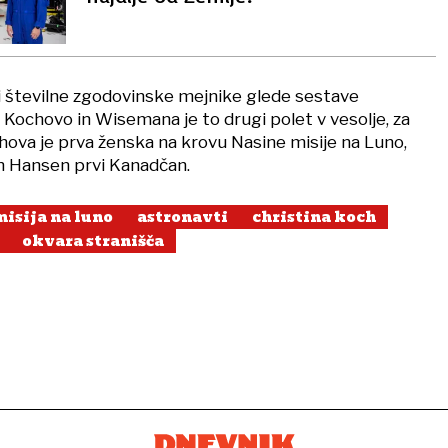
di številne zgodovinske mejnike glede sestave
 Kochovo in Wisemana je to drugi polet v vesolje, za
hova je prva ženska na krovu Nasine misije na Luno,
in Hansen prvi Kanadčan.
misija na luno
astronavti
christina koch
okvara stranišča