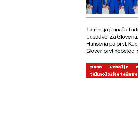
Ta misija prinaša tu
posadke. Za Gloverja,
Hansena pa prvi. Koc
Glover prvi nebelec 
nasa
vesolje
tehnološke težave