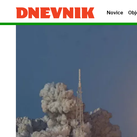
Novice
Obj