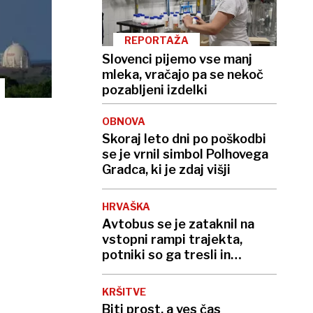
REPORTAŽA
Slovenci pijemo vse manj
mleka, vračajo pa se nekoč
pozabljeni izdelki
OBNOVA
Skoraj leto dni po poškodbi
se je vrnil simbol Polhovega
Gradca, ki je zdaj višji
HRVAŠKA
Avtobus se je zataknil na
vstopni rampi trajekta,
potniki so ga tresli in
potiskali
KRŠITVE
Biti prost, a ves čas