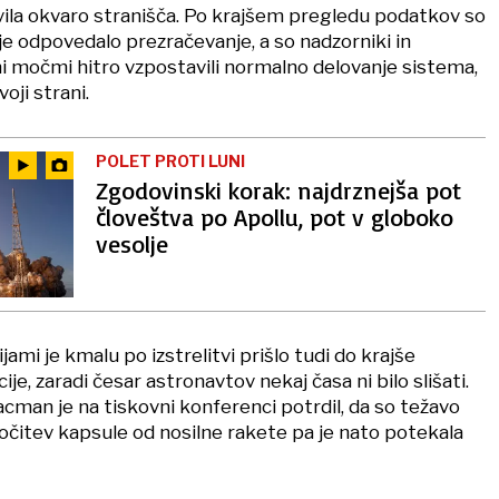
ila okvaro stranišča. Po krajšem pregledu podatkov so
 je odpovedalo prezračevanje, a so nadzorniki in
i močmi hitro vzpostavili normalno delovanje sistema,
oji strani.
POLET PROTI LUNI
Zgodovinski korak: najdrznejša pot
človeštva po Apollu, pot v globoko
vesolje
jami je kmalu po izstrelitvi prišlo tudi do krajše
je, zaradi česar astronavtov nekaj časa ni bilo slišati.
cman je na tiskovni konferenci potrdil, da so težavo
a ločitev kapsule od nosilne rakete pa je nato potekala