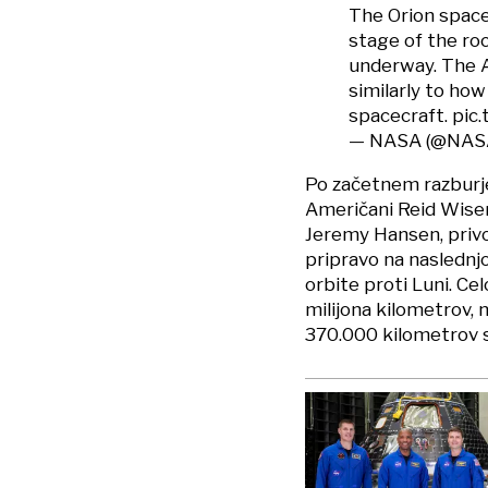
The Orion space
stage of the roc
underway. The A
similarly to ho
spacecraft.
pic
— NASA (@NAS
Po začetnem razburjen
Američani Reid Wisem
Jeremy Hansen, privoš
pripravo na naslednjo
orbite proti Luni. Ce
milijona kilometrov, 
370.000 kilometrov st