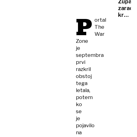
Županj
Zagre
zaradi
vsak
P
kraje
dan
ortal
čokola
vozi
The
zahtev
s
War
''etičn
Krka;
Zone
preiska
deloda
je
najel
septembra
detekt
prvi
razkril
obstoj
tega
letala,
potem
ko
se
je
pojavilo
na