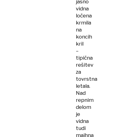
jasno
vidna
ločena
krmila
na
koncih
kril
–
tipična
rešitev
za
tovrstna
letala.
Nad
repnim
delom
je
vidna
tudi
majhna