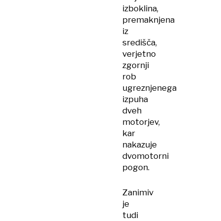
izboklina,
premaknjena
iz
središča,
verjetno
zgornji
rob
ugreznjenega
izpuha
dveh
motorjev,
kar
nakazuje
dvomotorni
pogon.
Zanimiv
je
tudi