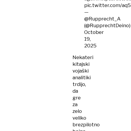
pic.twitter.com/aq
—
@Rupprecht_A
(@RupprechtDeino)
October
19,
2025
Nekateri
kitajski
vojaški
analitiki
trdijo,
da
gre
za
zelo
veliko
brezpilotno