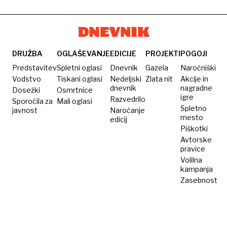
DRUŽBA
OGLAŠEVANJE
EDICIJE
PROJEKTI
POGOJI
Predstavitev
Spletni oglasi
Dnevnik
Gazela
Naročniški
Vodstvo
Tiskani oglasi
Nedeljski
Zlata nit
Akcije in
dnevnik
nagradne
Dosežki
Osmrtnice
igre
Razvedrilo
Sporočila za
Mali oglasi
Spletno
javnost
Naročanje
mesto
edicij
Piškotki
Avtorske
pravice
Volilna
kampanja
Zasebnost