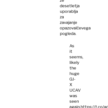
že
desetletja
uporablja
za
zavajanje
opazovalčevega
pogleda.
As
it
seems,
likely
the
huge
GJ-
X
UCAV
was
seen
again.
https://t.co/