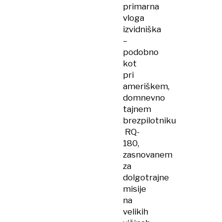
primarna
vloga
izvidniška
–
podobno
kot
pri
ameriškem,
domnevno
tajnem
brezpilotniku
RQ-
180,
zasnovanem
za
dolgotrajne
misije
na
velikih