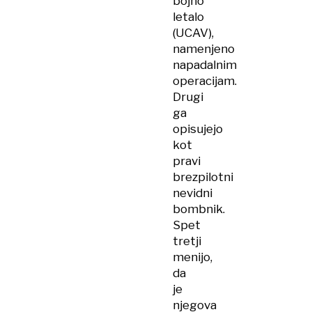
bojno
letalo
(UCAV),
namenjeno
napadalnim
operacijam.
Drugi
ga
opisujejo
kot
pravi
brezpilotni
nevidni
bombnik.
Spet
tretji
menijo,
da
je
njegova