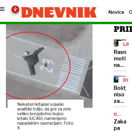
Novice
O
PRI
LJU
Rasno
motivi
nasilje
Policija
zavrač
DOB
očitke
IN
Boštja
DEL
niso
zadovol
Nekateri kitajski vojaški
s
analitiki trdijo, da gre za zelo
predl
veliko brezpilotno bojno
UMETN
letalo (UCAV), namenjeno
INTELI
Hanovi
Zakaj
napadalnim operacijam. Foto:
pa
X