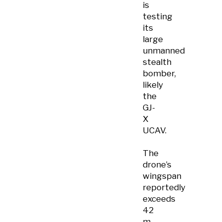
is
testing
its
large
unmanned
stealth
bomber,
likely
the
GJ-
X
UCAV.
The
drone’s
wingspan
reportedly
exceeds
42
m.