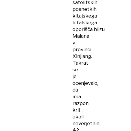
satelitskih
posnetkih
kitajskega
letalskega
oporišča blizu
Malana
v
provinci
Xinjiang.
Takrat
se
je
ocenjevalo,
da
ima
razpon
kril
okoli
neverjetnih
42