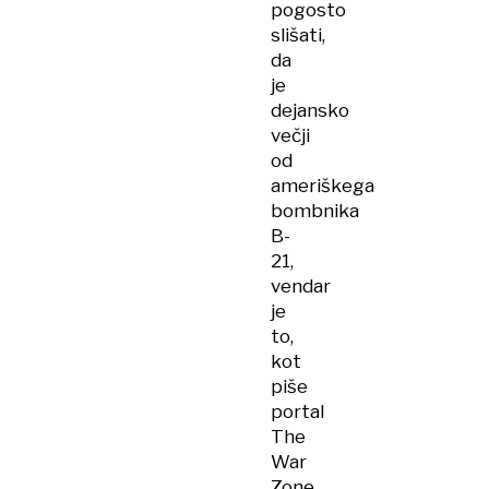
pogosto
slišati,
da
je
dejansko
večji
od
ameriškega
bombnika
B-
21,
vendar
je
to,
kot
piše
portal
The
War
Zone,