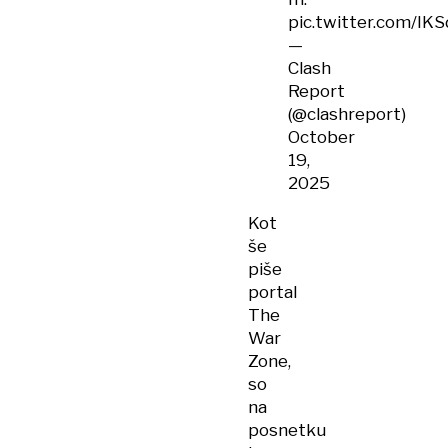
pic.twitter.com/IK
—
Clash
Report
(@clashreport)
October
19,
2025
Kot
še
piše
portal
The
War
Zone,
so
na
posnetku