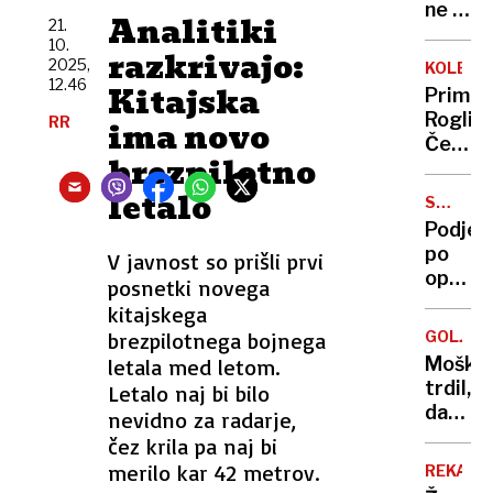
ne bi
Analitiki
21.
partne
10.
razkrivajo:
zamenj
2025,
KOLESA
z
12.46
Kitajska
Primož
robot
Roglič:
RR
ima novo
Če
brezpilotno
se
zjutraj
letalo
SPODLE
zbudiš
OPERAC
Podjet
zadovol
po
V javnost so prišli prvi
je to
operaci
posnetki novega
velik
umrla
kitajskega
uspeh
–
brezpilotnega bojnega
GOLJUFI
usodn
Moški
letala med letom.
je
trdil,
Letalo naj bi bilo
bila
da
nevidno za radarje,
liposuk
se v
čez krila pa naj bi
v
službo
merilo kar 42 metrov.
Turčiji
REKA
v