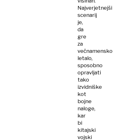
višinah.
Najverjetnejši
scenarij
je,
da
gre
za
večnamensko
letalo,
sposobno
opravljati
tako
izvidniške
kot
bojne
naloge,
kar
bi
kitajski
vojski