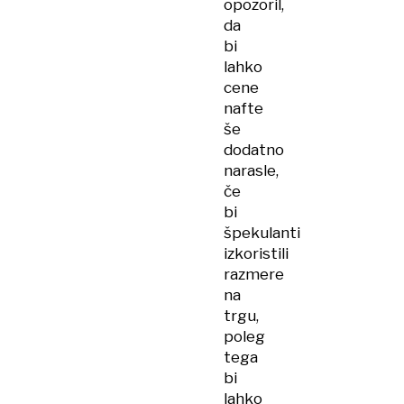
opozoril,
da
bi
lahko
cene
nafte
še
dodatno
narasle,
če
bi
špekulanti
izkoristili
razmere
na
trgu,
poleg
tega
bi
lahko