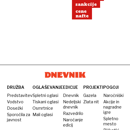
sankcije
cene
nafte
DRUŽBA
OGLAŠEVANJE
EDICIJE
PROJEKTI
POGOJI
Predstavitev
Spletni oglasi
Dnevnik
Gazela
Naročniški
Vodstvo
Tiskani oglasi
Nedeljski
Zlata nit
Akcije in
dnevnik
nagradne
Dosežki
Osmrtnice
igre
Razvedrilo
Sporočila za
Mali oglasi
Spletno
javnost
Naročanje
mesto
edicij