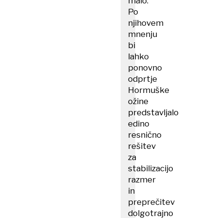
malo.
Po
njihovem
mnenju
bi
lahko
ponovno
odprtje
Hormuške
ožine
predstavljalo
edino
resnično
rešitev
za
stabilizacijo
razmer
in
preprečitev
dolgotrajno