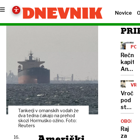
Novice
O
PRI
PO
Rečni
kapita
Anže
Logar
izdelal
VRO
prvo
VAL
Vročin
in
pod
edino
streha
leseno
Tankerji v omanskih vodah že
Zakaj
dva tedna čakajo na prehod
barko
v
skozi Hormuško ožino. Foto:
OBONJA
za
Reuters
Ljublja
Raj
Ljublja
ni
Ameriški
za
16.