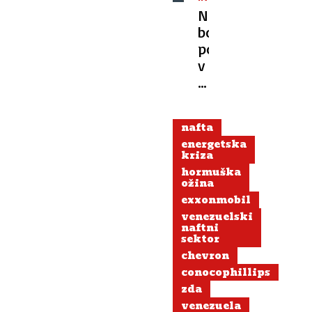
KRIZA
Nas
bo
potegnilo
v
vojno?
Kaja
Kallas:
nafta
Plovna
energetska
Hormuška
kriza
ožina
hormuška
je
ožina
v
exxonmobil
interesu
venezuelski
naftni
EU
sektor
chevron
conocophillips
zda
venezuela