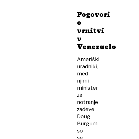
Hormuško
ožino,
Pogovori
če
o
bi
vrnitvi
tovor
v
plačali
Venezuelo
v
kitajski
Ameriški
valuti
uradniki,
med
njimi
minister
za
notranje
zadeve
Doug
Burgum,
so
se