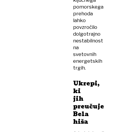
ključnega
pomorskega
prehoda
lahko
povzročilo
dolgotrajno
nestabilnost
na
svetovnih
energetskih
trgih.
Ukrepi,
ki
jih
preučuje
Bela
hiša