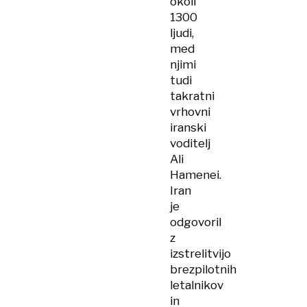
okoli
1300
ljudi,
med
njimi
tudi
takratni
vrhovni
iranski
voditelj
Ali
Hamenei.
Iran
je
odgovoril
z
izstrelitvijo
brezpilotnih
letalnikov
in