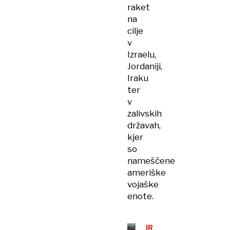
raket
na
cilje
v
Izraelu,
Jordaniji,
Iraku
ter
v
zalivskih
državah,
kjer
so
nameščene
ameriške
vojaške
enote.
IRANSKA