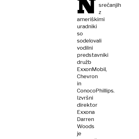
N
srečanjih
z
ameriškimi
uradniki
so
sodelovali
vodilni
predstavniki
družb
ExxonMobil,
Chevron
in
ConocoPhillips.
Izvršni
direktor
Exxona
Darren
Woods
je