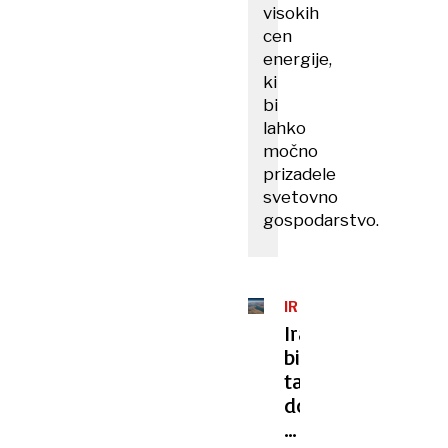
visokih
cen
energije,
ki
bi
lahko
močno
prizadele
svetovno
gospodarstvo.
IRANSKA
KRIZA
Iran
bi
tankerjem
dovolil
skozi