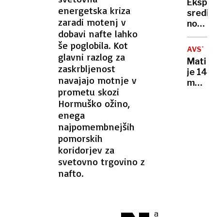
Eksplo
zgodov
energetska kriza
sredi
prema
zaradi motenj v
noči:
le en
dobavi nafte lahko
letos
kolesa
še poglobila. Kot
že
AVSTRA
15
glavni razlog za
Mati
primer
zaskrbljenost
je 14
za
navajajo motnje v
mesec
njimi
prometu skozi
spala
večino
Hormuško ožino,
ob
tuje
enega
truplu
krimin
moža,
najpomembnejših
združb
sin ji
pomorskih
je
koridorjev za
govoril
svetovno trgovino z
da
nafto.
okreva
a