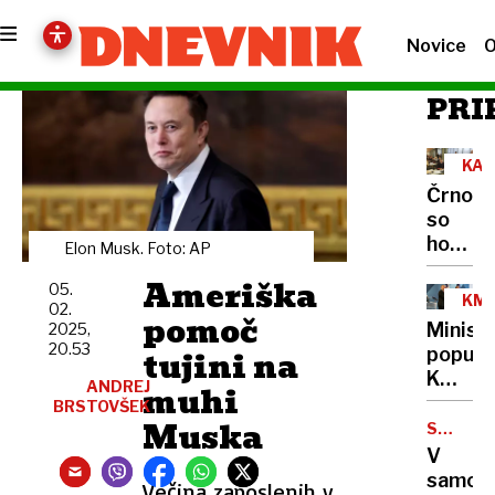
Novice
O
PRI
KAV
KL
Črnogo
so
hoteli
Elon Musk. Foto: AP
glave
Ameriška
05.
KME
02.
pomoč
Ministr
2025,
20.53
tujini na
popusti
Kmetij
ANDREJ
muhi
svetov
BRSTOVŠEK
Muska
služba
SAMA
V
ostaja
V
NARAVI
na
samoti
Večina zaposlenih v