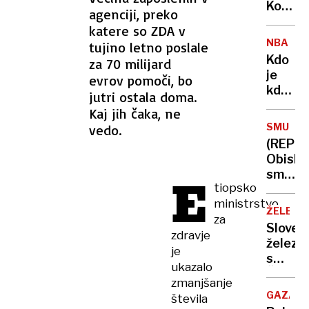
zbornic
Kočev
agenciji, preko
roga
katere so ZDA v
se je
NBA
tujino letno poslale
soočila
Kdo
za 70 milijard
s
je
evrov pomoči, bo
svojimi
kdo
jutri ostala doma.
demon
v LA
Kaj jih čaka, ne
in bo
SMUKA
vedo.
krojil
(REPO
Dončić
Obiska
usodo
smo
E
tiopsko
priljub
ministrstvo
avstrij
ŽELEZN
za
smučiš
Sloven
Katsch
zdravje
železn
je
s
ukazalo
Čehi
zmanjšanje
kupuje
GAZA
števila
30