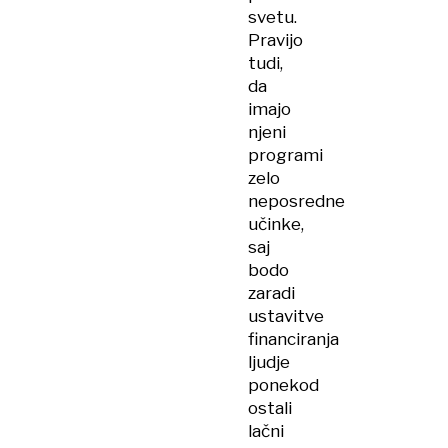
svetu.
Pravijo
tudi,
da
imajo
njeni
programi
zelo
neposredne
učinke,
saj
bodo
zaradi
ustavitve
financiranja
ljudje
ponekod
ostali
lačni