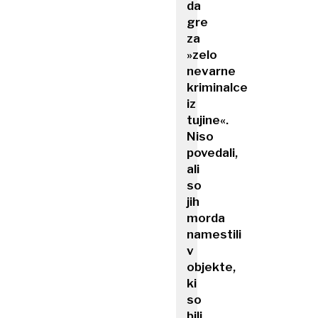
da
gre
za
»zelo
nevarne
kriminalce
iz
tujine«.
Niso
povedali,
ali
so
jih
morda
namestili
v
objekte,
ki
so
bili