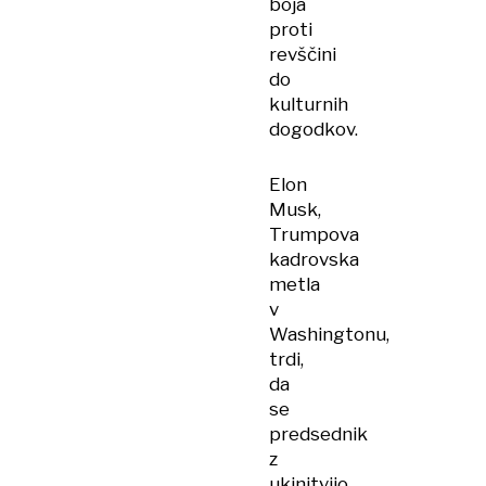
boja
proti
revščini
do
kulturnih
dogodkov.
Elon
Musk,
Trumpova
kadrovska
metla
v
Washingtonu,
trdi,
da
se
predsednik
z
ukinitvijo