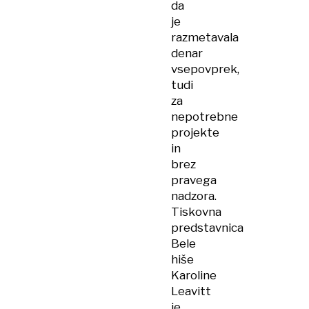
da
je
razmetavala
denar
vsepovprek,
tudi
za
nepotrebne
projekte
in
brez
pravega
nadzora.
Tiskovna
predstavnica
Bele
hiše
Karoline
Leavitt
je