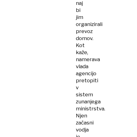
naj
bi
jim
organizirali
prevoz
domov.
Kot
kaže,
namerava
vlada
agencijo
pretopiti
v
sistem
zunanjega
ministrstva.
Njen
začasni
vodja
je