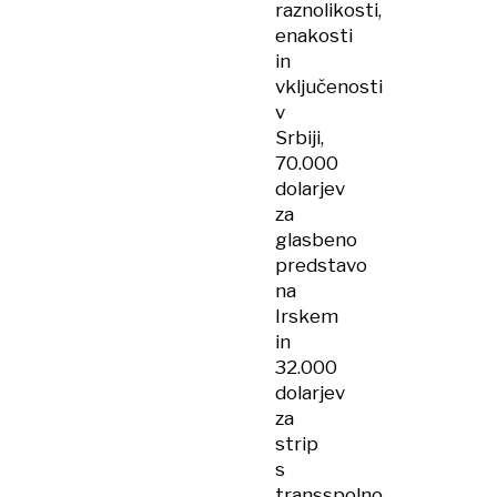
raznolikosti,
enakosti
in
vključenosti
v
Srbiji,
70.000
dolarjev
za
glasbeno
predstavo
na
Irskem
in
32.000
dolarjev
za
strip
s
transspolno