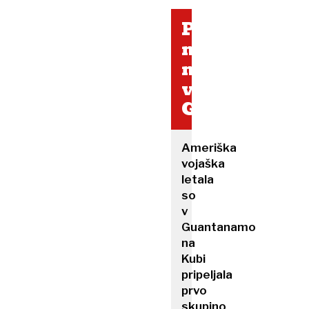
Prvi
novi
migranti
v
Guantanamu
Ameriška
vojaška
letala
so
v
Guantanamo
na
Kubi
pripeljala
prvo
skupino