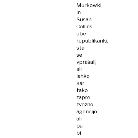
Murkowki
in
Susan
Collins,
obe
republikanki,
sta
se
vprašali,
ali
lahko
kar
tako
zapre
zvezno
agencijo
ali
pa
bi