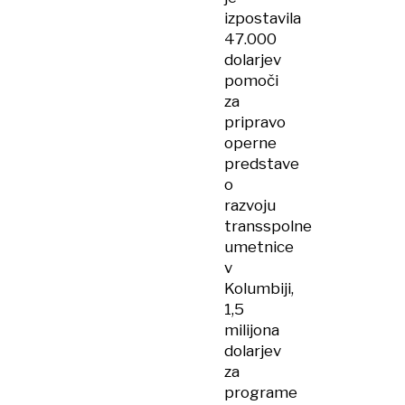
izpostavila
47.000
dolarjev
pomoči
za
pripravo
operne
predstave
o
razvoju
transspolne
umetnice
v
Kolumbiji,
1,5
milijona
dolarjev
za
programe