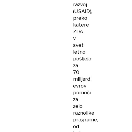
razvoj
(USAID),
preko
katere
ZDA
v
svet
letno
pošljejo
za
70
milijard
evrov
pomoči
za
zelo
raznolike
programe,
od