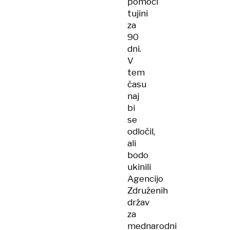
pomoči
tujini
za
90
dni.
V
tem
času
naj
bi
se
odločil,
ali
bodo
ukinili
Agencijo
Združenih
držav
za
mednarodni