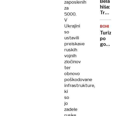
Bela
zaposlenih
nemški
hiša:
za
lokomo
Trump
5000.
se ni
V
zaveza
Ukrajini
BOHINJ
k
so
Turize
napoti
ustavili
po
ameriš
preiskave
gorenj
vojako
ruskih
Obnov
v
hotelo
vojnih
Gazo
stoji
zločinov
zaradi
ter
sporov
obnovo
poškodovane
infrastrukture,
ki
so
jo
zadele
ruske