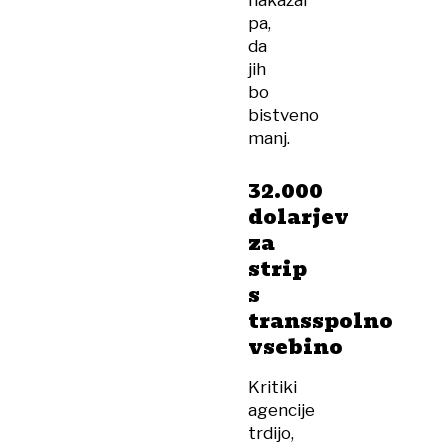
nakazal
pa,
da
jih
bo
bistveno
manj.
32.000
dolarjev
za
strip
s
transspolno
vsebino
Kritiki
agencije
trdijo,