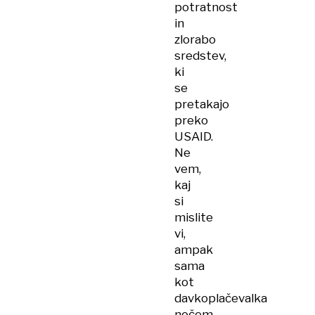
potratnost
in
zlorabo
sredstev,
ki
se
pretakajo
preko
USAID.
Ne
vem,
kaj
si
mislite
vi,
ampak
sama
kot
davkoplačevalka
nočem,