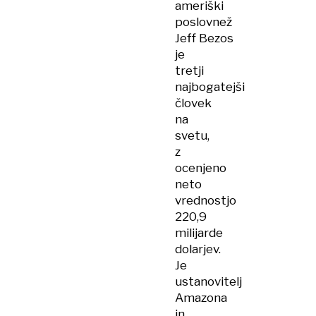
ameriški
Splitu
poslovnež
Jeff Bezos
je
tretji
najbogatejši
človek
na
svetu,
z
ocenjeno
neto
vrednostjo
220,9
milijarde
dolarjev.
Je
ustanovitelj
Amazona
in