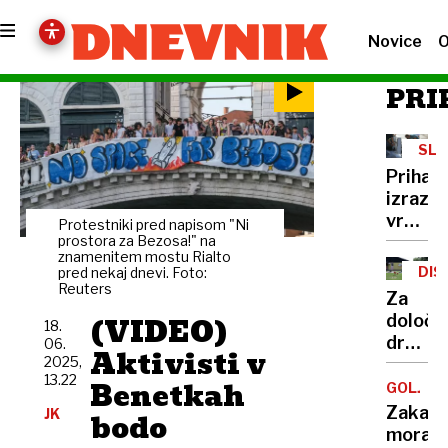
Novice
O
PRI
SLO
Prihaja
izrazit
vročin
Protestniki pred napisom "Ni
val
prostora za Bezosa!" na
znamenitem mostu Rialto
in
DIS
pred nekaj dnevi. Foto:
tempe
Reuters
Za
kar
(VIDEO)
določe
18.
do
državl
06.
37
Aktivisti v
2025,
bo
stopinj
13.22
Benetkah
vrtec
GOLJUFI
obvez
Zakaj
JK
bodo
mora