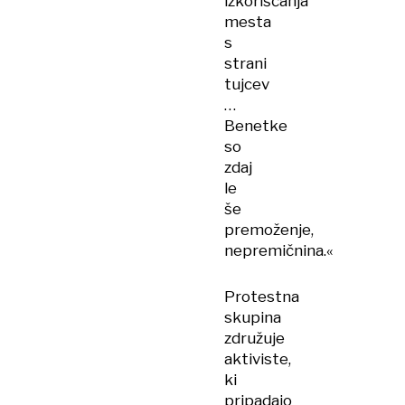
izkoriščanja
mesta
s
strani
tujcev
…
Benetke
so
zdaj
le
še
premoženje,
nepremičnina.«
Protestna
skupina
združuje
aktiviste,
ki
pripadajo