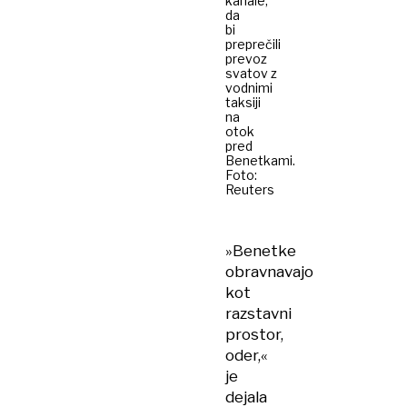
kanale,
da
bi
preprečili
prevoz
svatov z
vodnimi
taksiji
na
otok
pred
Benetkami.
Foto:
Reuters
»Benetke
obravnavajo
kot
razstavni
prostor,
oder,«
je
dejala