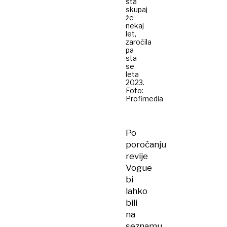
sta
skupaj
že
nekaj
let,
zaročila
pa
sta
se
leta
2023.
Foto:
Profimedia
Po
poročanju
revije
Vogue
bi
lahko
bili
na
seznamu