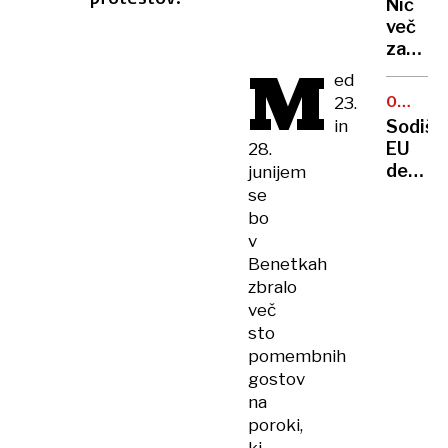
Nič
oskrbe
DENAR
več
zastonj
M
tudi
ed
na
23.
OBISK
Whats
JOUROV
in
Sodišč
po
EU
28.
novem
delom
junijem
oglasi
ugodil
se
Milanu
bo
Zveru
v
v
Benetkah
tožbi
zbralo
proti
več
Evrops
sto
komisij
pomembnih
gostov
na
poroki,