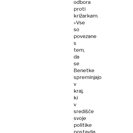
odbora
proti
križarkam.
»Vse
so
povezane
s
tem,
da
se
Benetke
spreminjajo
v
kraj,
ki
v
središče
svoje
politike
postavlja