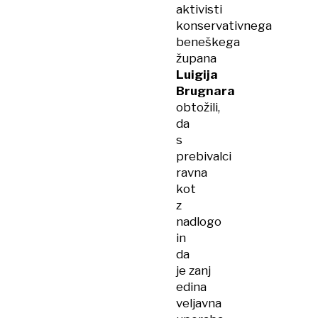
aktivisti
konservativnega
beneškega
župana
Luigija
Brugnara
obtožili,
da
s
prebivalci
ravna
kot
z
nadlogo
in
da
je zanj
edina
veljavna