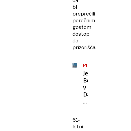
da
bi
preprečili
poročnim
gostom
dostop
do
prizorišča.
PRED
POROKO
Jeff
Bezos
v
Dalmaciji?
Njegovo
superjadrnico
so
61-
opazili
letni
pri