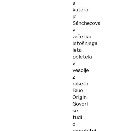
s
katero
je
Sánchezova
v
začetku
letošnjega
leta
poletela
v
vesolje
z
raketo
Blue
Origin.
Govori
se
tudi
o
morebitni