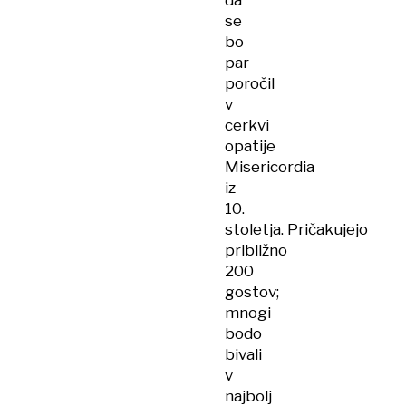
da
se
bo
par
poročil
v
cerkvi
opatije
Misericordia
iz
10.
stoletja. Pričakujejo
približno
200
gostov;
mnogi
bodo
bivali
v
najbolj