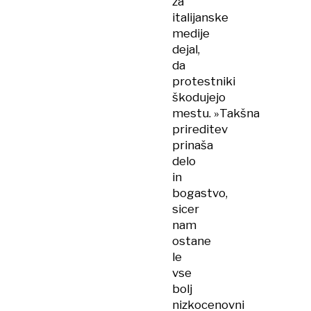
za
italijanske
medije
dejal,
da
protestniki
škodujejo
mestu. »Takšna
prireditev
prinaša
delo
in
bogastvo,
sicer
nam
ostane
le
vse
bolj
nizkocenovni