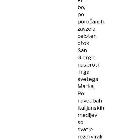
ki
bo,
po
poročanjih,
zavzela
celoten
otok
San
Giorgio,
nasproti
Trga
svetega
Marka.
Po
navedbah
italijanskih
medijev
so
svatje
rezervirali