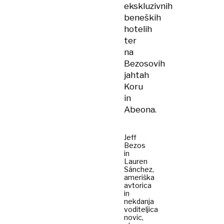
ekskluzivnih
beneških
hotelih
ter
na
Bezosovih
jahtah
Koru
in
Abeona.
Jeff
Bezos
in
Lauren
Sánchez,
ameriška
avtorica
in
nekdanja
voditeljica
novic,