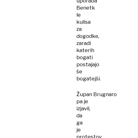
uporaba
Benetk
le
kulisa
za
dogodke,
zaradi
katerih
bogati
postajajo
še
bogatejši.
Župan
Brugnaro
pa je
izjavil,
da
ga
je
protestov