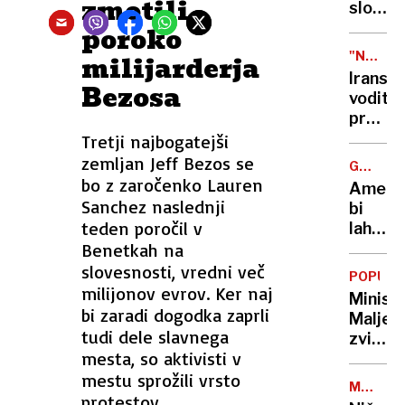
zmotili
sloven
devica
poroko
Orlean
"NE"
milijarderja
A.
TRUMP
Iranski
Bezosa
Pivec
voditel
plačati
predaj
deset
ne
Tretji najbogatejši
tisoč
bo
zemljan Jeff Bezos se
evrov
GBU-
bo z zaročenko Lauren
57
kazni?
Američ
Sanchez naslednji
bi
teden poročil v
lahko
Benetkah na
za
napad
slovesnosti, vredni več
POPUST
na
milijonov evrov. Ker naj
Minist
Iran
bi zaradi dogodka zaprli
Maljev
uporabi
tudi dele slavnega
zvišal
»supe
mesta, so aktivisti v
urne
mestu sprožili vrsto
postav
META
dolgot
protestov.
BI