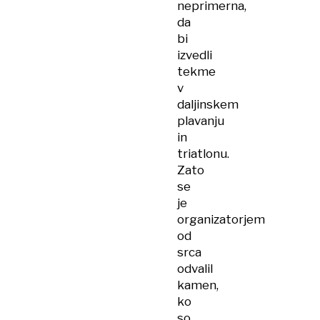
neprimerna,
da
bi
izvedli
tekme
v
daljinskem
plavanju
in
triatlonu.
Zato
se
je
organizatorjem
od
srca
odvalil
kamen,
ko
so