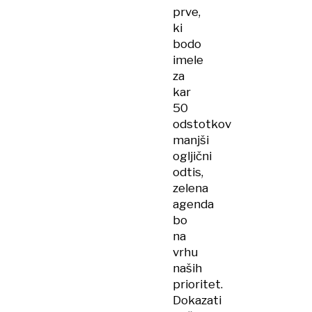
prve,
ki
bodo
imele
za
kar
50
odstotkov
manjši
ogljični
odtis,
zelena
agenda
bo
na
vrhu
naših
prioritet.
Dokazati