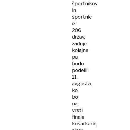
športnikov
in
športnic
iz
206
držav,
zadnje
kolajne
pa
bodo
podelili
11.
avgusta,
ko
bo
na
vrsti
finale
košarkaric,