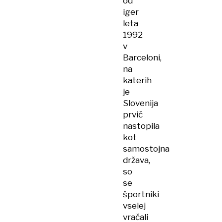
od
iger
leta
1992
v
Barceloni,
na
katerih
je
Slovenija
prvič
nastopila
kot
samostojna
država,
so
se
športniki
vselej
vračali