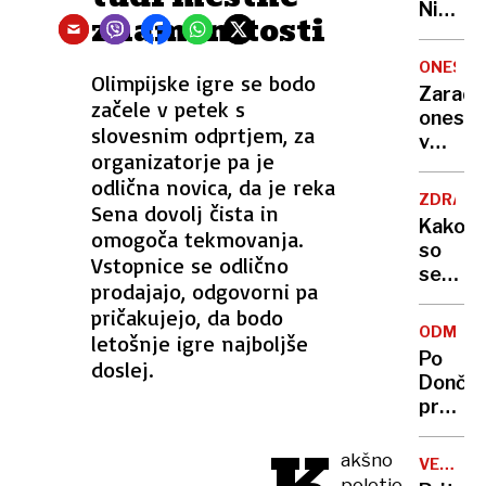
Nikoli
znamenitosti
nisem
pomisli
ONESNA
Olimpijske igre se bodo
da je
Zaradi
to v
začele v petek s
onesna
moji
slovesnim odprtjem, za
v
Ljublja
organizatorje pa je
delu
sploh
odlična novica, da je reka
Logat
mogoč
ZDRAVS
Sena dovolj čista in
voda
Kako
omogoča tekmovanja.
nepitn
so
Vstopnice se odlično
se
prodajajo, odgovorni pa
zasuka
pričakujejo, da bodo
cilji
ODMEV
letošnje igre najboljše
Golobo
Po
doslej.
vlade
Dončić
prodaji
Karma
je
akšno
VELIKA
psica,
BRITANI
poletje