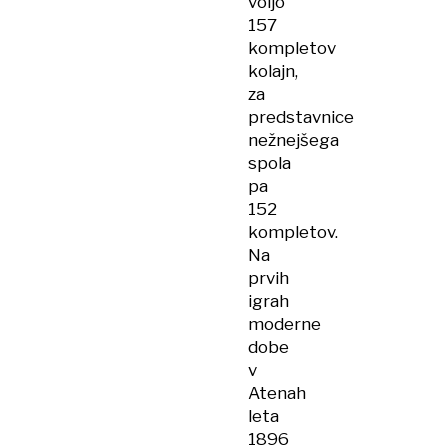
voljo
157
kompletov
kolajn,
za
predstavnice
nežnejšega
spola
pa
152
kompletov.
Na
prvih
igrah
moderne
dobe
v
Atenah
leta
1896