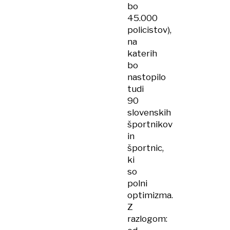
bo
45.000
policistov),
na
katerih
bo
nastopilo
tudi
90
slovenskih
športnikov
in
športnic,
ki
so
polni
optimizma.
Z
razlogom: