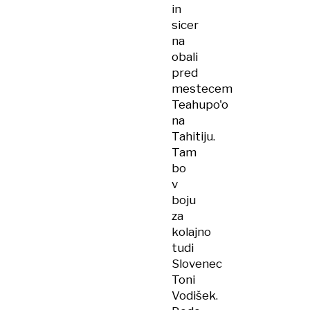
in
sicer
na
obali
pred
mestecem
Teahupo'o
na
Tahitiju.
Tam
bo
v
boju
za
kolajno
tudi
Slovenec
Toni
Vodišek.