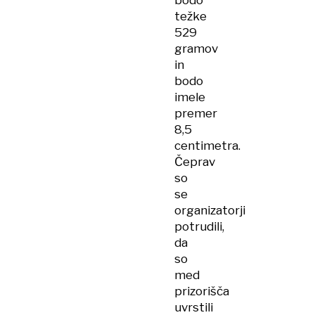
bodo
težke
529
gramov
in
bodo
imele
premer
8,5
centimetra.
Čeprav
so
se
organizatorji
potrudili,
da
so
med
prizorišča
uvrstili