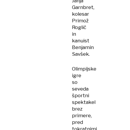
Janja
Garnbret,
kolesar
Primož
Roglič
in
kanuist
Benjamin
Savšek.
Olimpijske
igre
so
seveda
športni
spektakel
brez
primere,
pred
tokratnimi