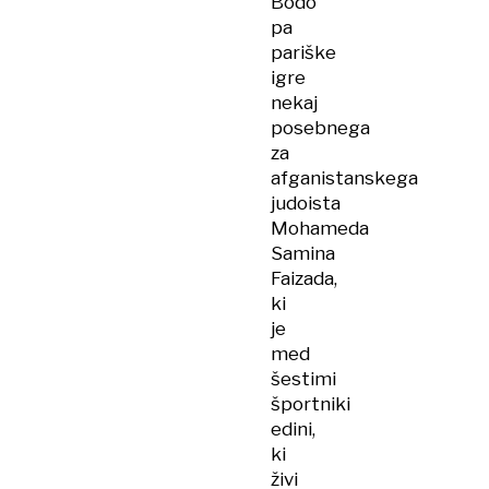
Bodo
pa
pariške
igre
nekaj
posebnega
za
afganistanskega
judoista
Mohameda
Samina
Faizada,
ki
je
med
šestimi
športniki
edini,
ki
živi