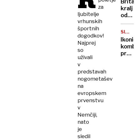
K
Britan
Nico
za
kralj
pa
ljubitelje
odpove
njen
vrhunskih
obvezn
sin
športnih
zaradi
SIMBOL
dogodkov!
strans
HIPIJEV
Ikoničn
učinko
Najprej
kombi
zdravlj
so
praznu
raka
uživali
75.
v
rojstni
predstavah
dan
nogometašev
na
evropskem
prvenstvu
v
Nemčiji,
nato
je
sledil