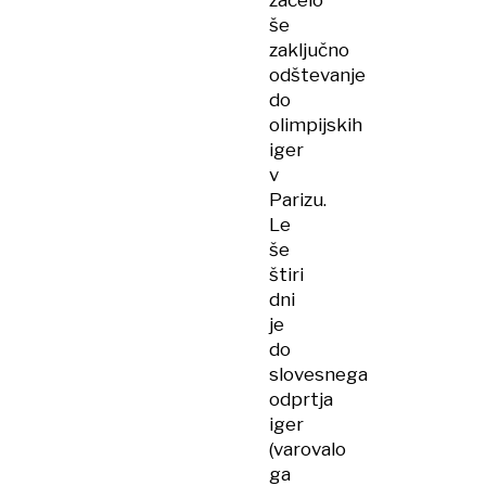
začelo
še
zaključno
odštevanje
do
olimpijskih
iger
v
Parizu.
Le
še
štiri
dni
je
do
slovesnega
odprtja
iger
(varovalo
ga