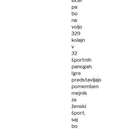
sicer
pa
bo
na
voljo
329
kolajn
v
32
športnih
panogah.
Igre
predstavljajo
pomemben
mejnik
za
ženski
šport,
saj
bo