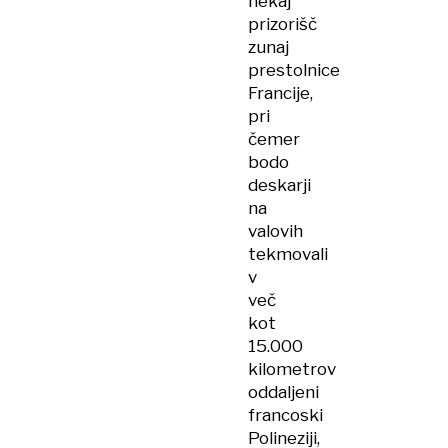
nekaj
prizorišč
zunaj
prestolnice
Francije,
pri
čemer
bodo
deskarji
na
valovih
tekmovali
v
več
kot
15.000
kilometrov
oddaljeni
francoski
Polineziji,