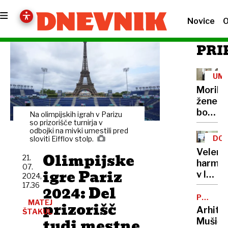
Novice
O
PRI
UM
Morile
žene
bo
Na olimpijskih igrah v Parizu
sedel
so prizorišče turnirja v
odbojki na mivki umestili pred
21
DOB
sloviti Eifflov stolp.
let
PRO
Velenj
Olimpijske
21.
harmon
07.
igre Pariz
v lov
2024,
na
17.36
2024: Del
nov
POTNIŠK
MATEJ
prizorišč
CENTER
Guinne
Arhite
ŠTAKUL
rekord
tudi mestne
Mušič: