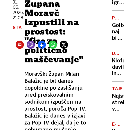
Župana
do
31.
igralka
05.
službe
in
Moravč
2026,
avtov
novina
21.08
PO
izpustili na
za
mamo
RAZHO
Goltes
zaseb
STA
lasala,
prostost:
naj
rabo
grizla
"Gre za
bi od
in
Dončić
politično
grozila
zahtev
da ji
DRUŽIN
maščevanje"
slabih
NASILJE
bo
Klofuta
44
»utrga
davil
milijon
glavo«
Moravški župan Milan
in
evrov
grozil
Balažic je bil danes
in
z
dopoldne po zaslišanju
manj
TAJSKA
nožem,
pred preiskovalnim
stikov
Najstn
a v
sodnikom izpuščen na
z
strelja
zapor
prostost, poroča Pop TV.
otrok
v
mu
Balažic je danes v izjavi
šoli
ne
v
za Pop TV dejal, da je to
bo
E-
Bangko
nehumano mučenje
MOBILN