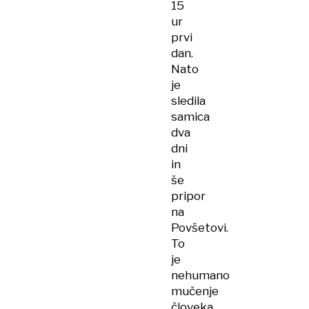
15
ur
prvi
dan.
Nato
je
sledila
samica
dva
dni
in
še
pripor
na
Povšetovi.
To
je
nehumano
mučenje
človeka,