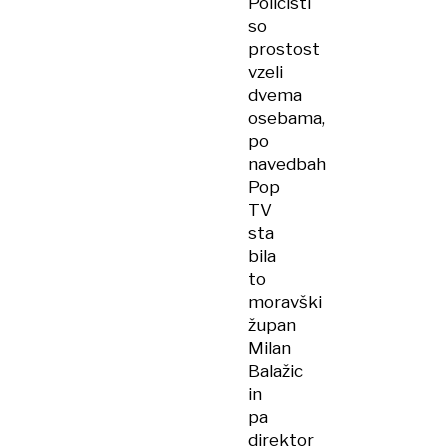
Policisti
so
prostost
vzeli
dvema
osebama,
po
navedbah
Pop
TV
sta
bila
to
moravški
župan
Milan
Balažic
in
pa
direktor