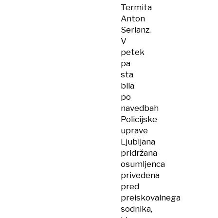
Termita
Anton
Serianz.
V
petek
pa
sta
bila
po
navedbah
Policijske
uprave
Ljubljana
pridržana
osumljenca
privedena
pred
preiskovalnega
sodnika,