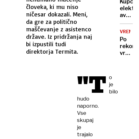
treba
Kupci
več
človeka, ki mu niso
elektri
mrtvih
ničesar dokazali. Meni,
avtov
in
da gre za politično
v
ranjeni
maščevanje z asistenco
Sloveni
VREME
na
države. Iz pridržanja naj
Po
trnih,
bi izpustili tudi
rekor
denarj
direktorja Termita.
vročin
za
valu
subven
bomo
zmanjk
"T
končno
o
dočaka
je
ohladi
bilo
hudo
naporno.
Vse
skupaj
je
trajalo