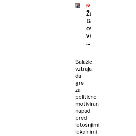
KORUPCIJA
Župan
Balažic
osumljen
več
korupcijskih
dejanj:
kaj
Balažic
mu
vztraja,
očitajo?
da
gre
za
politično
motiviran
napad
pred
letošnjimi
lokalnimi