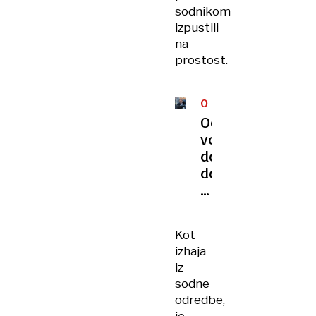
sodnikom
izpustili
na
prostost.
OZADJE
Od
vojne
do
domnevne
kupčije:
preiskava
Balažica
Kot
razkriva
izhaja
ozadje
iz
sprave
sodne
s
odredbe,
Termitom