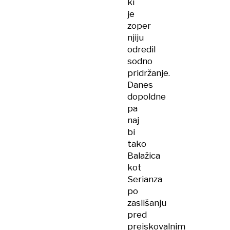
ki
je
zoper
njiju
odredil
sodno
pridržanje.
Danes
dopoldne
pa
naj
bi
tako
Balažica
kot
Serianza
po
zaslišanju
pred
preiskovalnim