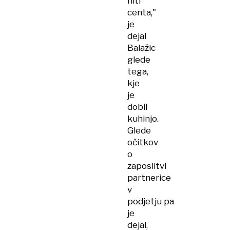
niti
centa,"
je
dejal
Balažic
glede
tega,
kje
je
dobil
kuhinjo.
Glede
očitkov
o
zaposlitvi
partnerice
v
podjetju pa
je
dejal,