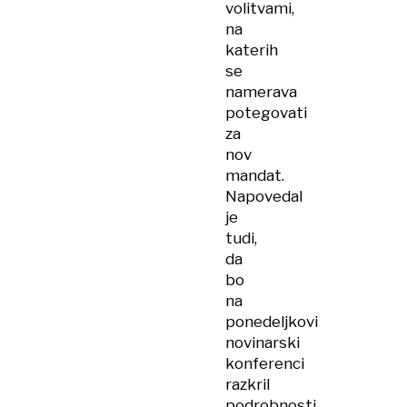
volitvami,
na
katerih
se
namerava
potegovati
za
nov
mandat.
Napovedal
je
tudi,
da
bo
na
ponedeljkovi
novinarski
konferenci
razkril
podrobnosti