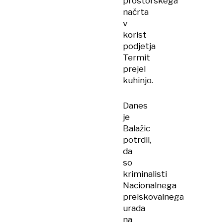
prostorskega
načrta
v
korist
podjetja
Termit
prejel
kuhinjo.
Danes
je
Balažic
potrdil,
da
so
kriminalisti
Nacionalnega
preiskovalnega
urada
na