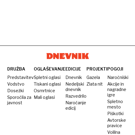
DRUŽBA
OGLAŠEVANJE
EDICIJE
PROJEKTI
POGOJI
Predstavitev
Spletni oglasi
Dnevnik
Gazela
Naročniški
Vodstvo
Tiskani oglasi
Nedeljski
Zlata nit
Akcije in
dnevnik
nagradne
Dosežki
Osmrtnice
igre
Razvedrilo
Sporočila za
Mali oglasi
Spletno
javnost
Naročanje
mesto
edicij
Piškotki
Avtorske
pravice
Volilna