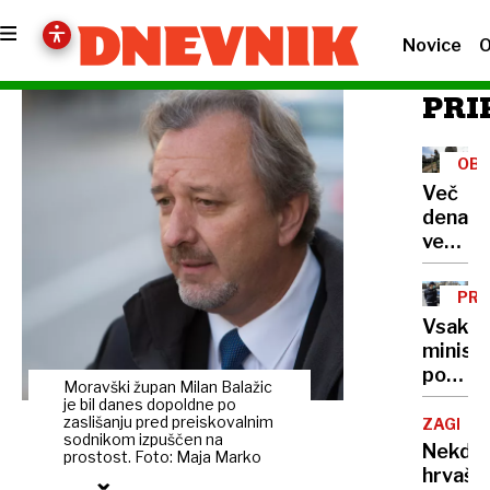
Novice
O
PRI
OB
Več
denarja
več
vprašan
Kako
PRE
porabit
Vsako
236
minist
milijon
po
v
Moravški župan Milan Balažic
svoje:
je bil danes dopoldne po
štirih
od
zaslišanju pred preiskovalnim
ZAGREB
mesec
sodnikom izpuščen na
najetih
Nekdan
prostost. Foto: Maja Marko
šoferj
hrvašk