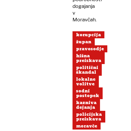
dogajanja
v
Moravčah.
korupcija
župan
pravosodje
hišna
preiskava
politični
škandal
lokalne
volitve
sodni
postopek
kazniva
dejanja
policijska
preiskava
moravče