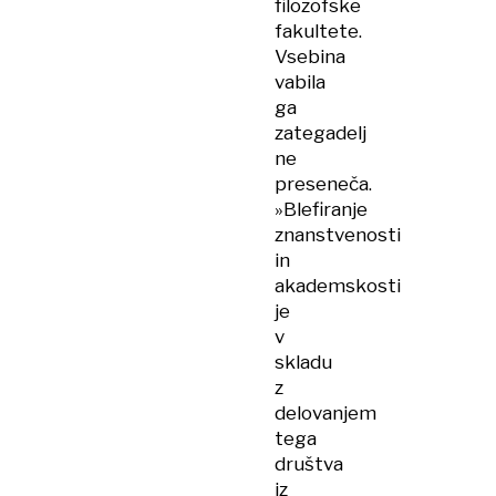
filozofske
fakultete.
Vsebina
vabila
ga
zategadelj
ne
preseneča.
»Blefiranje
znanstvenosti
in
akademskosti
je
v
skladu
z
delovanjem
tega
društva
iz