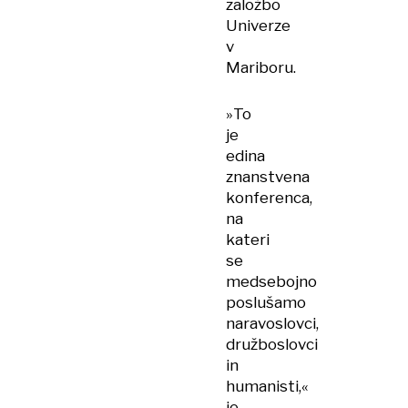
založbo
Univerze
v
Mariboru.
»To
je
edina
znanstvena
konferenca,
na
kateri
se
medsebojno
poslušamo
naravoslovci,
družboslovci
in
humanisti,«
je