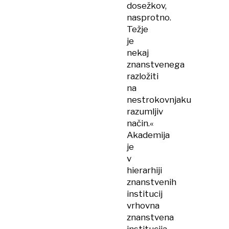
dosežkov,
nasprotno.
Težje
je
nekaj
znanstvenega
razložiti
na
nestrokovnjaku
razumljiv
način.«
Akademija
je
v
hierarhiji
znanstvenih
institucij
vrhovna
znanstvena
institucija