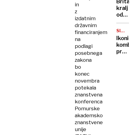
Britan
Nico
in
kralj
pa
z
odpove
njen
izdatnim
obvezn
sin
državnim
zaradi
SIMBOL
financiranjem
strans
HIPIJEV
Ikoničn
na
učinko
kombi
podlagi
zdravlj
praznu
posebnega
raka
75.
zakona
rojstni
bo
dan
konec
novembra
potekala
znanstvena
konferenca
Pomurske
akademsko
znanstvene
unije