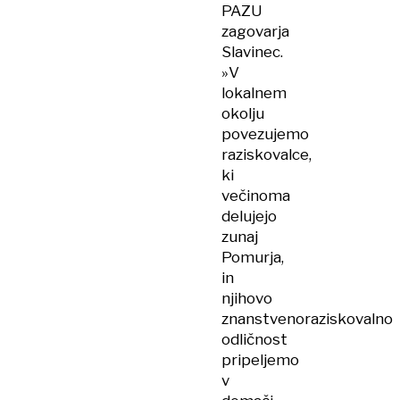
PAZU
zagovarja
Slavinec.
»V
lokalnem
okolju
povezujemo
raziskovalce,
ki
večinoma
delujejo
zunaj
Pomurja,
in
njihovo
znanstvenoraziskovalno
odličnost
pripeljemo
v