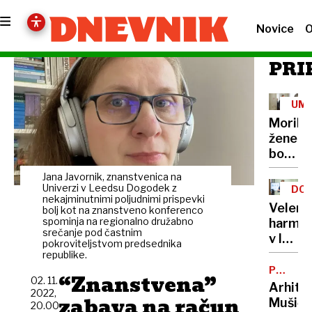
Novice
O
PRI
UM
Morile
žene
bo
sedel
Jana Javornik, znanstvenica na
21
Univerzi v Leedsu
Dogodek z
DOB
let
nekajminutnimi poljudnimi prispevki
PRO
Velenj
bolj kot na znanstveno konferenco
spominja na regionalno družabno
harmon
srečanje pod častnim
v lov
pokroviteljstvom predsednika
na
republike.
nov
POTNIŠK
“Znanstvena”
02. 11.
CENTER
Guinne
Arhite
2022,
zabava na račun
rekord
Mušič:
20.00