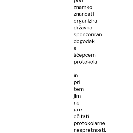
pod
znamko
znanosti
organizira
državno
sponzoriran
dogodek
s
ščepcem
protokola
–
in
pri
tem
jim
ne
gre
očitati
protokolarne
nespretnosti.