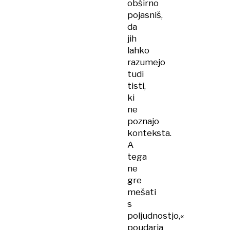
obširno
pojasniš,
da
jih
lahko
razumejo
tudi
tisti,
ki
ne
poznajo
konteksta.
A
tega
ne
gre
mešati
s
poljudnostjo,«
poudarja