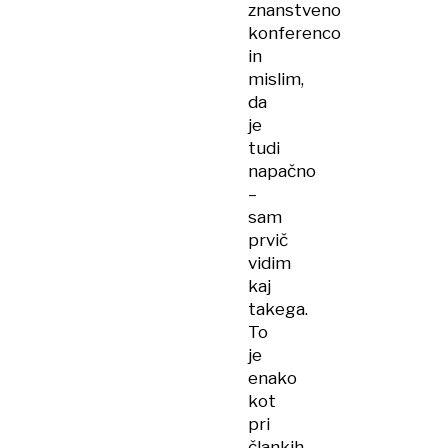
znanstveno
konferenco
in
mislim,
da
je
tudi
napačno
–
sam
prvič
vidim
kaj
takega.
To
je
enako
kot
pri
člankih