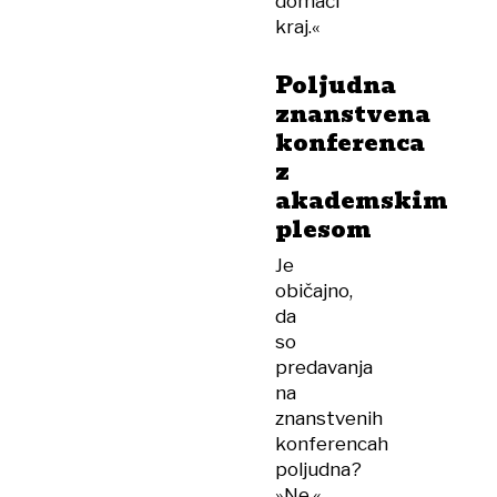
domači
kraj.«
Poljudna
znanstvena
konferenca
z
akademskim
plesom
Je
običajno,
da
so
predavanja
na
znanstvenih
konferencah
poljudna?
»Ne,«