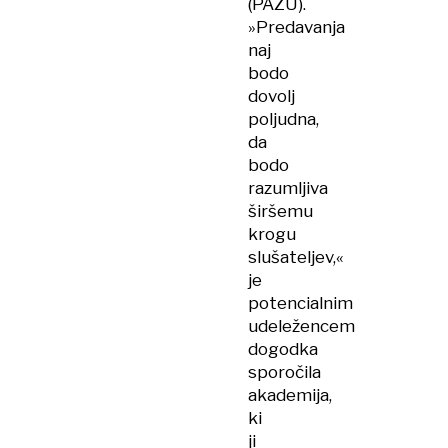
(PAZU).
»Predavanja
naj
bodo
dovolj
poljudna,
da
bodo
razumljiva
širšemu
krogu
slušateljev,«
je
potencialnim
udeležencem
dogodka
sporočila
akademija,
ki
ji