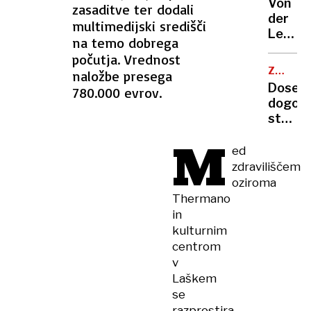
skupno
Von
zasaditve ter dodali
rezult
der
multimedijski središči
Leynov
na temo dobrega
zaradi
počutja. Vrednost
dveh
ZRAČNI
naložbe presega
nezaup
PROME
Dosegl
780.000 evrov.
ni
dogovo
treba
stavke
trepet
kontro
M
zračne
ed
prome
zdraviliščem
ne
oziroma
bo
Thermano
in
kulturnim
centrom
v
Laškem
se
razprostira