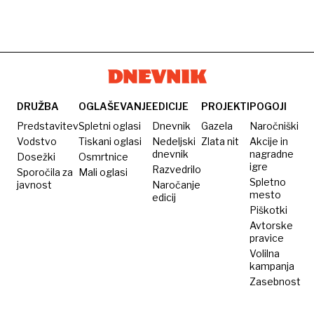
DRUŽBA
OGLAŠEVANJE
EDICIJE
PROJEKTI
POGOJI
Predstavitev
Spletni oglasi
Dnevnik
Gazela
Naročniški
Vodstvo
Tiskani oglasi
Nedeljski
Zlata nit
Akcije in
dnevnik
nagradne
Dosežki
Osmrtnice
igre
Razvedrilo
Sporočila za
Mali oglasi
Spletno
javnost
Naročanje
mesto
edicij
Piškotki
Avtorske
pravice
Volilna
kampanja
Zasebnost