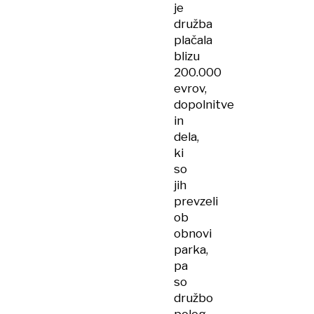
je
družba
plačala
blizu
200.000
evrov,
dopolnitve
in
dela,
ki
so
jih
prevzeli
ob
obnovi
parka,
pa
so
družbo