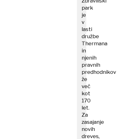
Zdraviliški
park
je
v
lasti
družbe
Thermana
in
njenih
pravnih
predhodnikov
že
več
kot
170
let.
Za
zasajanje
novih
dreves,