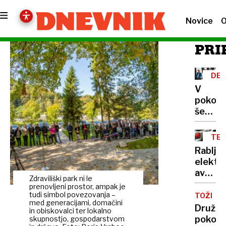
Novice
O
PRI
DEL
AKT
V
pokoj
še
zdaleč
ne
TE
odhaj
Rabljen
samo
elektri
umret
avtomo
Zdraviliški park ni le
so
prenovljeni prostor, ampak je
ugodni
tudi simbol povezovanja –
TOŽBA
med generacijami, domačini
kakšne
Družin
in obiskovalci ter lokalno
pa
pokojn
skupnostjo, gospodarstvom