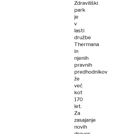
Zdraviliški
park
je
v
lasti
družbe
Thermana
in
njenih
pravnih
predhodnikov
že
več
kot
170
let.
Za
zasajanje
novih
dreves,