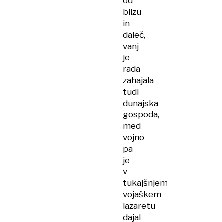
od
blizu
in
daleč,
vanj
je
rada
zahajala
tudi
dunajska
gospoda,
med
vojno
pa
je
v
tukajšnjem
vojaškem
lazaretu
dajal