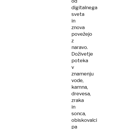
od
digitalnega
sveta
in
znova
povežejo
z
naravo.
Doživetje
poteka
v
znamenju
vode,
kamna,
drevesa,
zraka
in
sonca,
obiskovalci
pa