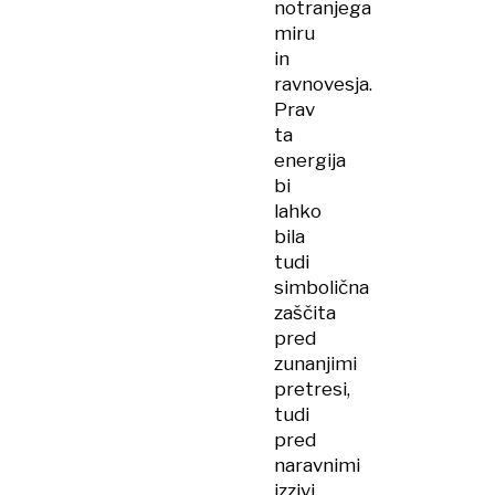
notranjega
miru
in
ravnovesja.
Prav
ta
energija
bi
lahko
bila
tudi
simbolična
zaščita
pred
zunanjimi
pretresi,
tudi
pred
naravnimi
izzivi,