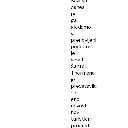
Savinja,
danes
pa
ga
gledamo
v
prenovljeni
podobi,«
je
vesel
Šantej.
Thermana
je
predstavila
še
eno
novost,
nov
turistični
produkt