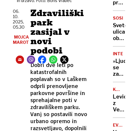
in državo. Foto: Boris Vrabec
so
proti
pasti?
UKC
Zdraviliški
06.
Ljublja
10.
SOSESK
park
Pravi
2025,
Svetos
05.30
vzrok
zasijal v
ulica
odkrili
MOJCA
novi
ob
šele
MAROT
joti
podobi
med
siroti
drugo
INTERVJ
postal
hospita
»Ljudj
skupn
Dobri dve leti po
se
katastrofalnih
zanašaj
poplavah so v Laškem
da
odprli prenovljene
se
KONGRE
parkovne površine in
javni
LEVICE
Levica
sprehajalne poti v
prosto
z
ureja
zdraviliškem parku.
Vesno
pravič
Vanj so postavili novo
cilja
in v
urbano opremo in
na
korist
EVROPS
razsvetljavo, dopolnili
podvoj
UNIJA