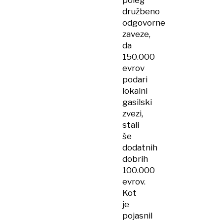
poleg
družbeno
odgovorne
zaveze,
da
150.000
evrov
podari
lokalni
gasilski
zvezi,
stali
še
dodatnih
dobrih
100.000
evrov.
Kot
je
pojasnil