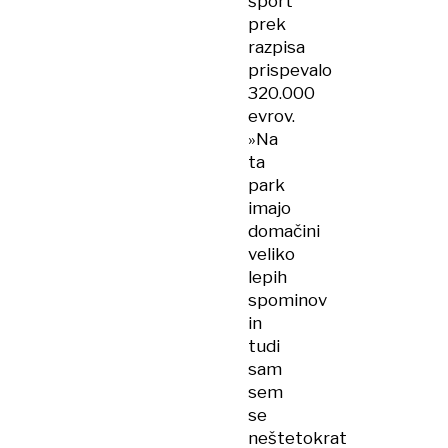
šport
prek
razpisa
prispevalo
320.000
evrov.
»Na
ta
park
imajo
domačini
veliko
lepih
spominov
in
tudi
sam
sem
se
neštetokrat