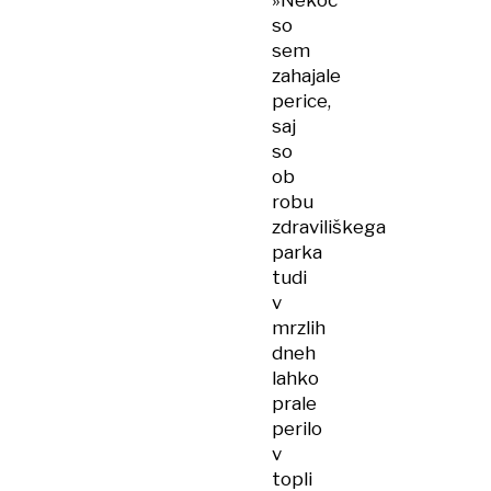
»Nekoč
so
sem
zahajale
perice,
saj
so
ob
robu
zdraviliškega
parka
tudi
v
mrzlih
dneh
lahko
prale
perilo
v
topli