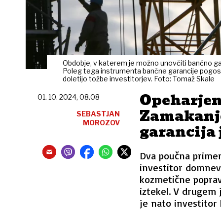
Obdobje, v katerem je možno unovčiti bančno gara
Poleg tega instrumenta bančne garancije pogosto 
doletijo tožbe investitorjev. Foto: Tomaž Skale
Opeharjen
01. 10. 2024, 08.08
Zamakanje
SEBASTJAN
MOROZOV
garancija j
Dva poučna primer
investitor domnev
kozmetične poprav
iztekel. V drugem 
je nato investitor 