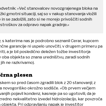
 odvetnik: »Več stanovalcev novozgrajenega bloka na
ki gmotni situaciji, saj so v nakup stanovanja vložili
in se zadolžili, zato si ne morejo privoščiti sodnih
h stroškov za odpravo napak gradnje.«
 s katerima nas je podrobno seznanil Cerar, kupcem
nčne garancije ni uspelo unovčiti, v drugem primeru pa
iti, a je bil posledično deležen tožbe investitorja
v oba objekta so znana uredništvu, zaradi sodnih
jih ne razkrivamo).
črna plesen
em so pred časom zgradili blok z 20 stanovanji; z
ja novogoriško okrožno sodišče. »Ob prvem večjem
anjih pojavil kondenz, kasneje pa so ugotovili, da je
zredno nekvalitetno izvedel hidroizolacijo, kar povzroča
objekta. Pri odpravljanju napak je investitor