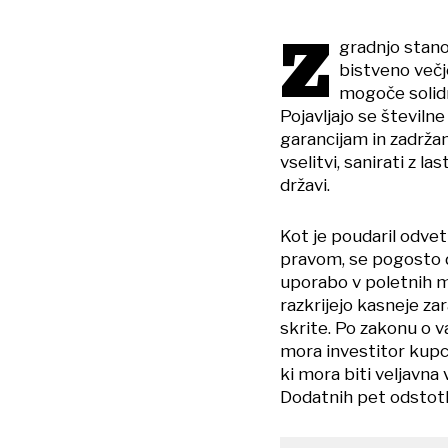
Z
gradnjo stano
bistveno več
mogoče solidn
Pojavljajo se številn
garancijam in zadrža
vselitvi, sanirati z l
državi.
Kot je poudaril odvet
pravom, se pogosto d
uporabo v poletnih me
razkrijejo kasneje z
skrite. Po zakonu o 
mora investitor kupc
ki mora biti veljavn
Dodatnih pet odstotk