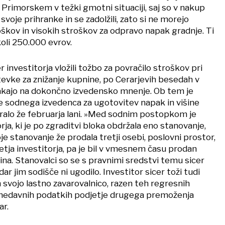
Primorskem v težki gmotni situaciji, saj so v nakup
 svoje prihranke in se zadolžili, zato si ne morejo
oškov in visokih stroškov za odpravo napak gradnje. Ti
oli 250.000 evrov.
r investitorja vložili tožbo za povračilo stroškov pri
tevke za znižanje kupnine, po Cerarjevih besedah v
ajo na dokončno izvedensko mnenje. Ob tem je
če sodnega izvedenca za ugotovitev napak in višine
ralo že februarja lani. »Med sodnim postopkom je
rja, ki je po zgraditvi bloka obdržala eno stanovanje,
oje stanovanje že prodala tretji osebi, poslovni prostor,
djetja investitorja, pa je bil v vmesnem času prodan
na. Stanovalci so se s pravnimi sredstvi temu sicer
ar jim sodišče ni ugodilo. Investitor sicer toži tudi
 svojo lastno zavarovalnico, razen teh regresnih
 nedavnih podatkih podjetje drugega premoženja
ar.