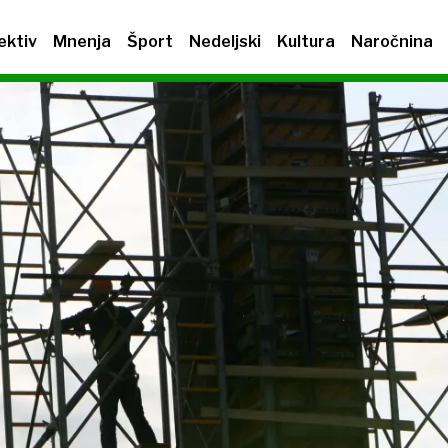
ektiv
Mnenja
Šport
Nedeljski
Kultura
Naročnina