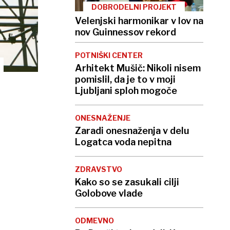
DOBRODELNI PROJEKT
Velenjski harmonikar v lov na
nov Guinnessov rekord
POTNIŠKI CENTER
Arhitekt Mušič: Nikoli nisem
pomislil, da je to v moji
Ljubljani sploh mogoče
ONESNAŽENJE
Zaradi onesnaženja v delu
Logatca voda nepitna
ZDRAVSTVO
Kako so se zasukali cilji
Golobove vlade
ODMEVNO