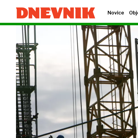
Novice
Obj