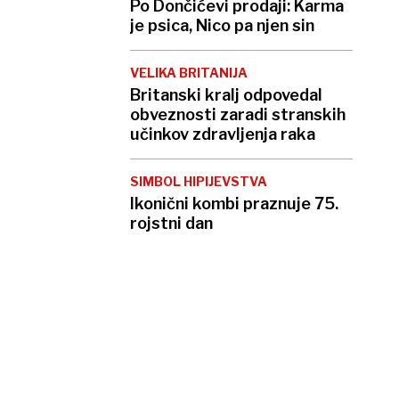
Po Dončićevi prodaji: Karma
je psica, Nico pa njen sin
VELIKA BRITANIJA
Britanski kralj odpovedal
obveznosti zaradi stranskih
učinkov zdravljenja raka
SIMBOL HIPIJEVSTVA
Ikonični kombi praznuje 75.
rojstni dan