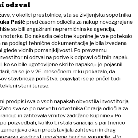
ni odzval
e, v okolici prestolnice, sta se življenjska sopotnika
uka Pašič
pred časom odločila za nakup novozgrajene
iše so bili angažirani nepremičninska agencija,
n notarka. Do nakazila celotne kupnine je vse potekalo
 na podlagi tehnične dokumentacije je bila izvedena
 glede vidnih pomanjkljivosti. Po prevzemu
vestitor ni odzval na pozive k odpravi očitnih napak.
, ko so bile ugotovljene skrite napake,« je pojasnil
daril, da se je v 26-mesečnem roku pokazalo, da
v stavbnega pohištva, pojavljati se je pričel tudi
tekleni steni terase.
i predpisi sva o vseh napakah obvestila investitorja,
. Zato sva se po nasvetu odvetnika Cerarja odločila za
ancije in zahtevala vrnitev zadržane kupnine.« Po
o poizvedbah, koliko bi stala sanacija, s partnerico
o zamenjava oken predstavljala zahteven in drag
 presega vrednost unovčene bančne garancije. »Po