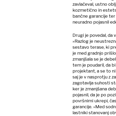
zavlačeval, ustno obl
kozmetično in estets
bančne garancije ter
neuradno pojasnil ed
Drugi je povedal, da 
»Razlog je neustrezna
sestavo terase, ki pr
je med gradnjo prišl
zmanjšala se je debeli
tem je poudaril, da b
projektant, a se to ni
saj je v nasprotju z 
zagotavlja suhosti st
ker je zmanjšana debel
pojasnil, da je po poz
površnimi ukrepi, čas
garancije. »Med sodn
lastniki stanovanj obv