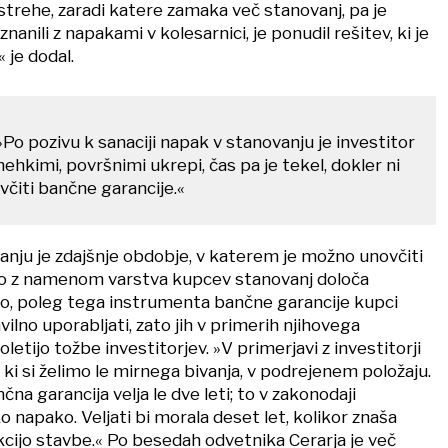
 strehe, zaradi katere zamaka več stanovanj, pa je
nanili z napakami v kolesarnici, je ponudil rešitev, ki je
 je dodal.
Po pozivu k sanaciji napak v stanovanju je investitor
ehkimi, površnimi ukrepi, čas pa je tekel, dokler ni
čiti bančne garancije.«
nju je zdajšnje obdobje, v katerem je možno unovčiti
 jo z namenom varstva kupcev stanovanj določa
o, poleg tega instrumenta bančne garancije kupci
ilno uporabljati, zato jih v primerih njihovega
etijo tožbe investitorjev. »V primerjavi z investitorji
ki si želimo le mirnega bivanja, v podrejenem položaju.
čna garancija velja le dve leti; to v zakonodaji
 napako. Veljati bi morala deset let, kolikor znaša
kcijo stavbe.« Po besedah odvetnika Cerarja je več