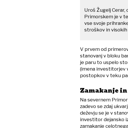
Uroš Žugelj Cerar,
Primorskem je v tež
vse svoje prihranke 
stroškov in visoki
V prvem od primerov,
stanovanj v bloku ba
je paru to uspelo stor
(imena investitorjev 
postopkov v teku pa 
Zamakanje in 
Na severnem Primorsk
zadevo se zdaj ukvar
deževju se je v stanov
investitor dejansko i
zamakanje celotnega 