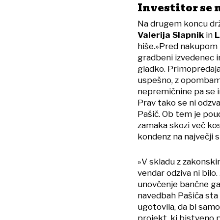
Investitor se 
Na drugem koncu držav
Valerija Slapnik
in
L
hiše.»Pred nakupom h
gradbeni izvedenec i
gladko. Primopredaja
uspešno, z opombami
nepremičnine pa se in
Prav tako se ni odzval
Pašič. Ob tem je pou
zamaka skozi več koso
kondenz na največji s
»V skladu z zakonskim
vendar odziva ni bilo
unovčenje bančne gar
navedbah Pašiča sta p
ugotovila, da bi sam
projekt, ki bistveno