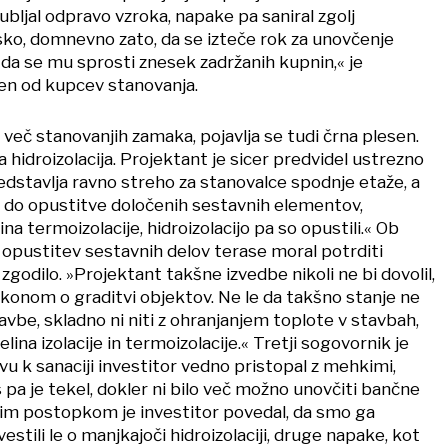
jubljal odpravo vzroka, napake pa saniral zgolj
ko, domnevno zato, da se izteče rok za unovčenje
 da se mu sprosti znesek zadržanih kupnin,« je
en od kupcev stanovanja.
v več stanovanjih zamaka, pojavlja se tudi črna plesen.
 hidroizolacija. Projektant je sicer predvidel ustrezno
edstavlja ravno streho za stanovalce spodnje etaže, a
o do opustitve določenih sestavnih elementov,
na termoizolacije, hidroizolacijo pa so opustili.« Ob
i opustitev sestavnih delov terase moral potrditi
 zgodilo. »Projektant takšne izvedbe nikoli ne bi dovolil,
zakonom o graditvi objektov. Ne le da takšno stanje ne
avbe, skladno ni niti z ohranjanjem toplote v stavbah,
ina izolacije in termoizolacije.« Tretji sogovornik je
ivu k sanaciji investitor vedno pristopal z mehkimi,
 pa je tekel, dokler ni bilo več možno unovčiti bančne
im postopkom je investitor povedal, da smo ga
estili le o manjkajoči hidroizolaciji, druge napake, kot