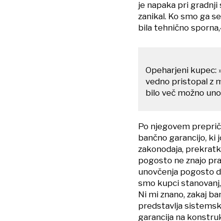
je napaka pri gradnji
zanikal. Ko smo ga sez
bila tehnično sporna,«
Opeharjeni kupec: »
vedno pristopal z m
bilo več možno unov
Po njegovem prepriča
bančno garancijo, ki
zakonodaja, prekratk
pogosto ne znajo prav
unovčenja pogosto dol
smo kupci stanovanj, 
Ni mi znano, zakaj ban
predstavlja sistemsko
garancija na konstru