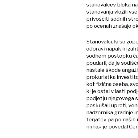
stanovalcev bloka na 
stanovanja vložili vse
privoščiti sodnih str
po ocenah znašajo ok
Stanovalci, ki so zope
odpravi napak in zah
sodnem postopku čak
poudaril, da je sodiš
nastale škode angaži
prokuristka investito
kot fizična oseba, sv
ki je ostal v lasti po
podjetju njegovega si
poskušali upreti, vend
nadzornika gradnje in
terjatev pa po naših
nima,« je povedal Cer