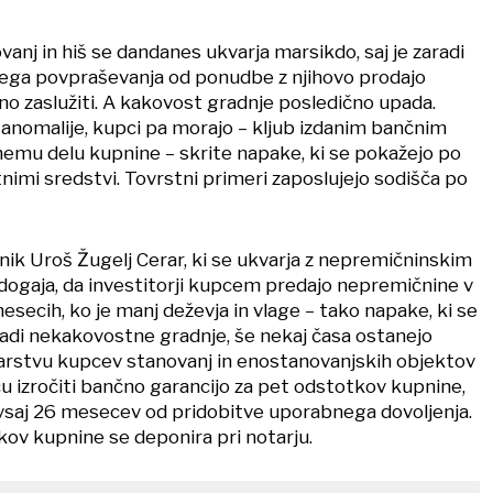
vanj in hiš se dandanes ukvarja marsikdo, saj je zaradi
jega povpraševanja od ponudbe z njihovo prodajo
o zaslužiti. A kakovost gradnje posledično upada.
e anomalije, kupci pa morajo – kljub izdanim bančnim
nemu delu kupnine – skrite napake, ki se pokažejo po
astnimi sredstvi. Tovrstni primeri zaposlujejo sodišča po
nik Uroš Žugelj Cerar, ki se ukvarja z nepremičninskim
ogaja, da investitorji kupcem predajo nepremičnine v
secih, ko je manj deževja in vlage – tako napake, ki se
aradi nekakovostne gradnje, še nekaj časa ostanejo
varstvu kupcev stanovanj in enostanovanjskih objektov
u izročiti bančno garancijo za pet odstotkov kupnine,
a vsaj 26 mesecev od pridobitve uporabnega dovoljenja.
ov kupnine se deponira pri notarju.