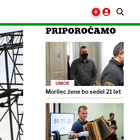
PRIPOROČAMO
UMOR
Morilec žene bo sedel 21 let