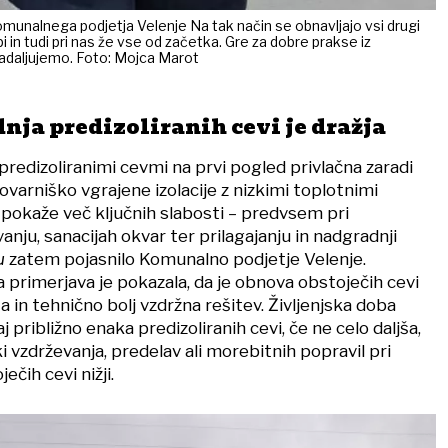
Komunalnega podjetja Velenje
Na tak način se obnavljajo vsi drugi
pi in tudi pri nas že vse od začetka. Gre za dobre prakse iz
 nadaljujemo. Foto: Mojca Marot
nja predizoliranih cevi je dražja
predizoliranimi cevmi na prvi pogled privlačna zaradi
ovarniško vgrajene izolacije z nizkimi toplotnimi
 pokaže več ključnih slabosti – predvsem pri
ju, sanacijah okvar ter prilagajanju in nadgradnji
u
zatem pojasnilo Komunalno podjetje Velenje.
rimerjava je pokazala, da je obnova obstoječih cevi
in tehnično bolj vzdržna rešitev. Življenjska doba
j približno enaka predizoliranih cevi, če ne celo daljša,
vzdrževanja, predelav ali morebitnih popravil pri
čih cevi nižji.