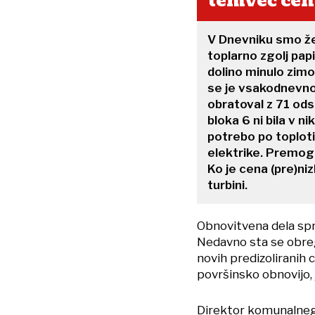
temveč cen
V Dnevniku smo že 
toplarno zgolj pap
dolino minulo zimo
se je vsakodnevno 
obratoval z 71 od
bloka 6 ni bila v 
potrebo po toploti
elektrike. Premog 
Ko je cena (pre)niz
turbini.
Obnovitvena dela spre
Nedavno sta se obreg
novih predizoliranih 
površinsko obnovijo,
Direktor komunalneg