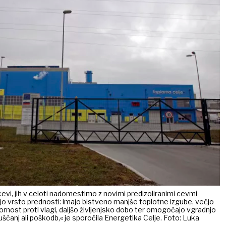
cevi, jih v celoti nadomestimo z novimi predizoliranimi cevmi
ajo vrsto prednosti: imajo bistveno manjše toplotne izgube, večjo
nost proti vlagi, daljšo življenjsko dobo ter omogočajo vgradnjo
ščanj ali poškodb,« je sporočila Energetika Celje. Foto: Luka