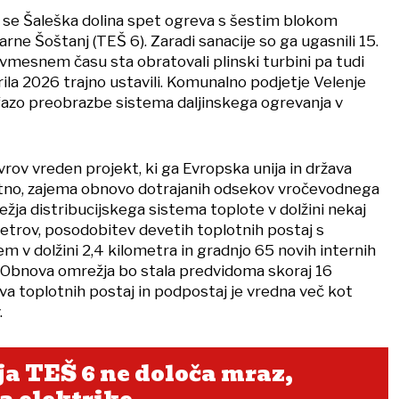
 se Šaleška dolina spet ogreva s šestim blokom
ne Šoštanj (TEŠ 6). Zaradi sanacije so ga ugasnili 15.
vmesnem času sta obratovali plinski turbini pa tudi
prila 2026 trajno ustavili. Komunalno podjetje Velenje
azo preobrazbe sistema daljinskega ogrevanja v
vrov vreden projekt, ki ga Evropska unija in država
otno, zajema obnovo dotrajanih odsekov vročevodnega
žja distribucijskega sistema toplote v dolžini nekaj
trov, posodobitev devetih toplotnih postaj s
 v dolžini 2,4 kilometra in gradnjo 65 novih internih
 Obnova omrežja bo stala predvidoma skoraj 16
va toplotnih postaj in podpostaj je vredna več kot
.
a TEŠ 6 ne določa mraz,