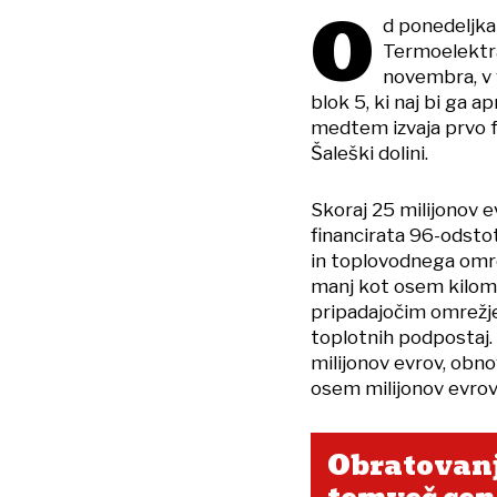
O
d ponedeljka
Termoelektrar
novembra, v 
blok 5, ki naj bi ga a
medtem izvaja prvo f
Šaleški dolini.
Skoraj 25 milijonov e
financirata 96-odst
in toplovodnega omre
manj kot osem kilome
pripadajočim omrežjem
toplotnih podpostaj.
milijonov evrov, obno
osem milijonov evrov
Obratovanj