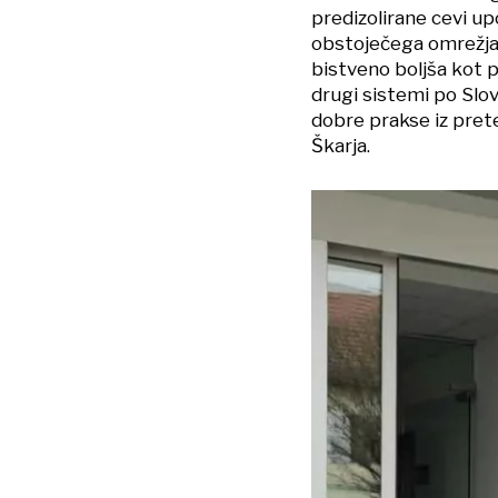
predizolirane cevi upo
obstoječega omrežja p
bistveno boljša kot p
drugi sistemi po Slove
dobre prakse iz prete
Škarja.