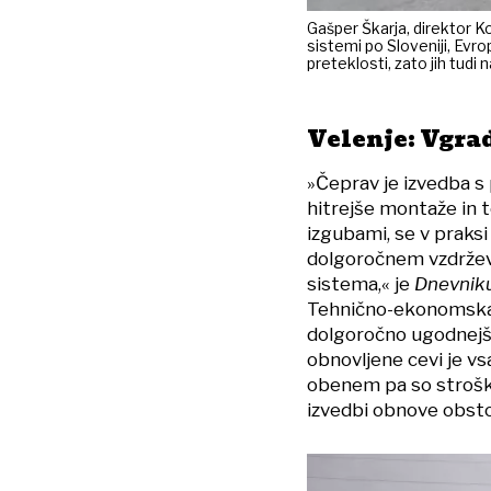
Gašper Škarja, direktor 
sistemi po Sloveniji, Evro
preteklosti, zato jih tudi
Velenje: Vgrad
»Čeprav je izvedba s 
hitrejše montaže in t
izgubami, se v praksi
dolgoročnem vzdrževan
sistema,« je
Dnevnik
Tehnično-ekonomska p
dolgoročno ugodnejša 
obnovljene cevi je vsa
obenem pa so stroški 
izvedbi obnove obstoje