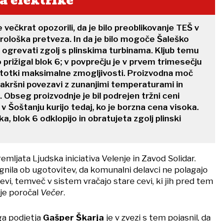
a elektrike
večkrat opozorili, da je bilo preoblikovanje TEŠ v
irološka pretveza. In da je bilo mogoče Šaleško
 ogrevati zgolj s plinskima turbinama. Kljub temu
prižigal blok 6; v povprečju je v prvem trimesečju
stotki maksimalne zmogljivosti. Proizvodna moč
nikakršni povezavi z zunanjimi temperaturami in
. Obseg proizvodnje je bil podrejen tržni ceni
v Šoštanju kurijo tedaj, ko je borzna cena visoka.
ka, blok 6 odklopijo in obratujeta zgolj plinski
mljata Ljudska iniciativa Velenje in Zavod Solidar.
nila ob ugotovitev, da komunalni delavci ne polagajo
cevi, temveč v sistem vračajo stare cevi, ki jih pred tem
 je poročal
Večer
.
a podjetja
Gašper Škarja
je v zvezi s tem pojasnil, da