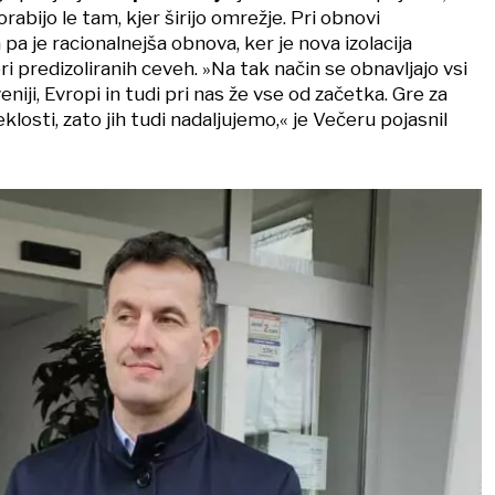
rabijo le tam, kjer širijo omrežje. Pri obnovi
a je racionalnejša obnova, ker je nova izolacija
ri predizoliranih ceveh. »Na tak način se obnavljajo vsi
niji, Evropi in tudi pri nas že vse od začetka. Gre za
klosti, zato jih tudi nadaljujemo,« je Večeru pojasnil