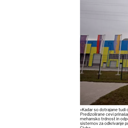
»Kadar so dotrajane tudi 
Predizolirane cevi prinaš
mehansko trdnost in odpor
sistemov za odkrivanje pu
Cjuha