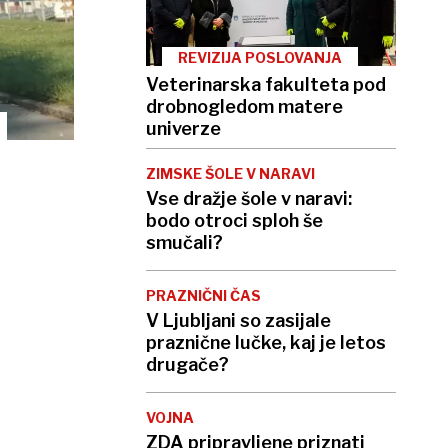
REVIZIJA POSLOVANJA
Veterinarska fakulteta pod
drobnogledom matere
univerze
ZIMSKE ŠOLE V NARAVI
Vse dražje šole v naravi:
bodo otroci sploh še
smučali?
PRAZNIČNI ČAS
V Ljubljani so zasijale
praznične lučke, kaj je letos
drugače?
VOJNA
ZDA pripravljene priznati