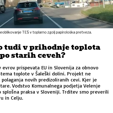
reoblikovanje TEŠ v toplarno zgolj papirološka pretveza.
o tudi v prihodnje toplota
po starih ceveh?
v evrov prispevata EU in Slovenija za obnovo
stema toplote v Šaleški dolini. Projekt ne
 polaganja novih predizoliranih cevi. Kjer je
stare. Vodstvo Komunalnega podjetja Velenje
o splošna praksa v Sloveniji. Trditev smo preverili
u in Celju.