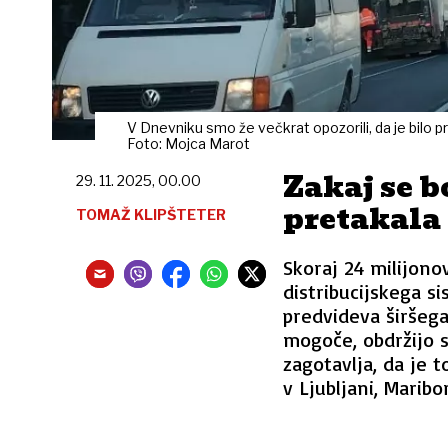
V Dnevniku smo že večkrat opozorili, da je bilo p
Foto: Mojca Marot
Zakaj se b
29. 11. 2025, 00.00
pretakala 
TOMAŽ KLIPŠTETER
Skoraj 24 milijono
distribucijskega si
predvideva širšega
mogoče, obdržijo 
zagotavlja, da je t
v Ljubljani, Maribor