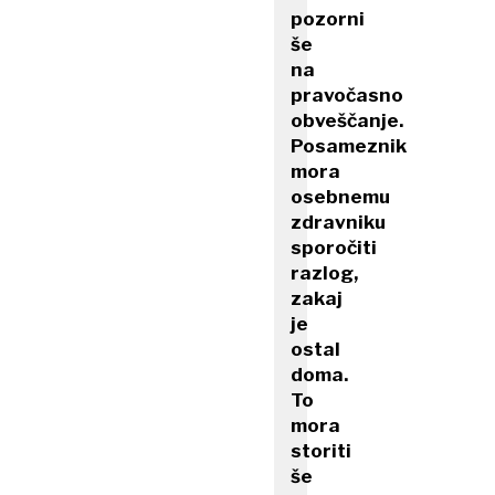
pozorni
še
na
pravočasno
obveščanje.
Posameznik
mora
osebnemu
zdravniku
sporočiti
razlog,
zakaj
je
ostal
doma.
To
mora
storiti
še