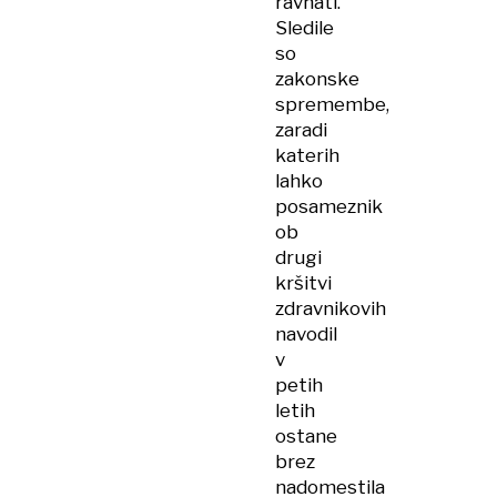
ravnati.
Sledile
so
zakonske
spremembe,
zaradi
katerih
lahko
posameznik
ob
drugi
kršitvi
zdravnikovih
navodil
v
petih
letih
ostane
brez
nadomestila