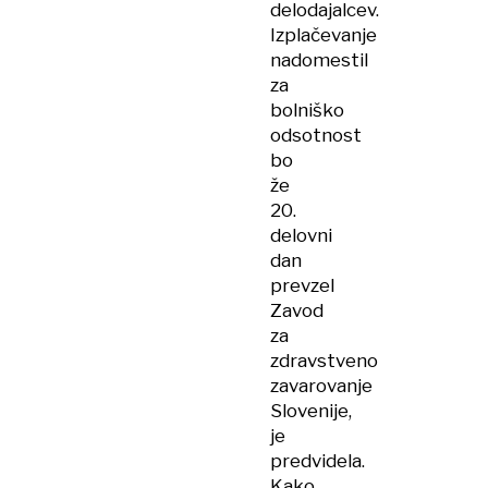
delodajalcev.
Izplačevanje
nadomestil
za
bolniško
odsotnost
bo
že
20.
delovni
dan
prevzel
Zavod
za
zdravstveno
zavarovanje
Slovenije,
je
predvidela.
Kako