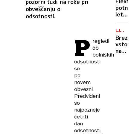
ranjeni
pozorni tudi na roke pri
Elektr
posnet
potniš
obveščanju o
razkrili
letala
odsotnosti.
doslej
niso
neznan
več
podrob
LJUBLJ
le
P
KOPALI
Brezpl
oddalj
regledi
vstopn
prihod
ob
na
po
bolniških
kopališ
Evropi
odsotnosti
kakšno
bi
so
je
lahko
po
stanje
z
novem
na
njimi
obvezni.
bazeni
leteli
Predvideni
že v
so
nekaj
najpozneje
letih
četrti
dan
odsotnosti,