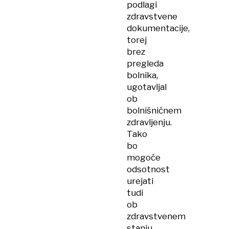
podlagi
zdravstvene
dokumentacije,
torej
brez
pregleda
bolnika,
ugotavljal
ob
bolnišničnem
zdravljenju.
Tako
bo
mogoče
odsotnost
urejati
tudi
ob
zdravstvenem
stanju,