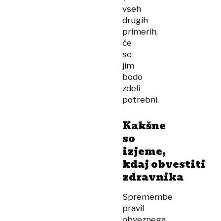
vseh
drugih
primerih,
če
se
jim
bodo
zdeli
potrebni.
Kakšne
so
izjeme,
kdaj obvestiti
zdravnika
Spremembe
pravil
obveznega