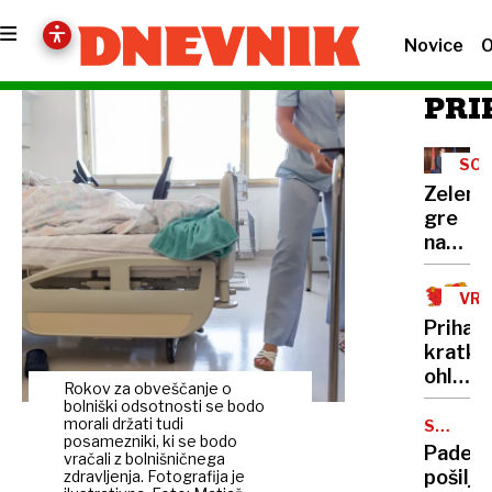
Novice
O
PRI
SOD
Zelens
gre
na
obisk
k
VR
Vučiću
Prihaja
"To
kratko
je za
ohladit
Ruse
Rokov za obveščanje o
suši
bolniški odsotnosti se bodo
udarec
pa ni
morali držati tudi
SPLETN
v
posamezniki, ki se bodo
NAKUPI
videti
Padec
obraz"
vračali z bolnišničnega
konca
pošiljk
zdravljenja. Fotografija je