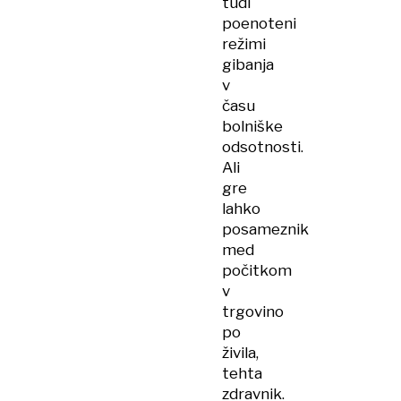
tudi
poenoteni
režimi
gibanja
v
času
bolniške
odsotnosti.
Ali
gre
lahko
posameznik
med
počitkom
v
trgovino
po
živila,
tehta
zdravnik.