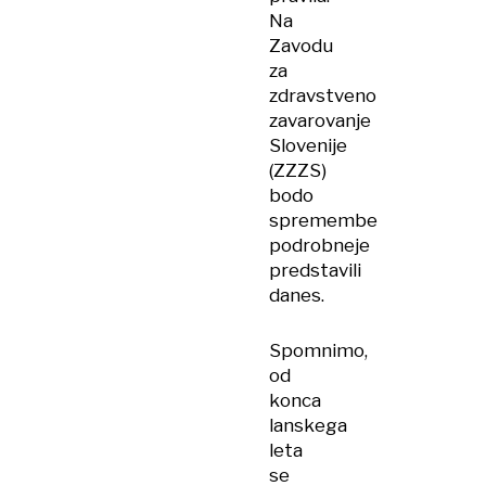
Na
Zavodu
za
zdravstveno
zavarovanje
Slovenije
(ZZZS)
bodo
spremembe
podrobneje
predstavili
danes.
Spomnimo,
od
konca
lanskega
leta
se