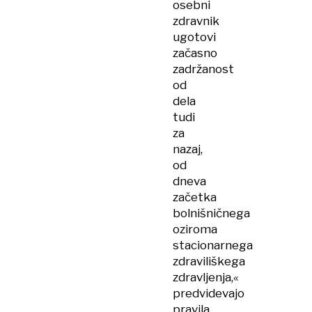
osebni
zdravnik
ugotovi
začasno
zadržanost
od
dela
tudi
za
nazaj,
od
dneva
začetka
bolnišničnega
oziroma
stacionarnega
zdraviliškega
zdravljenja,«
predvidevajo
pravila.