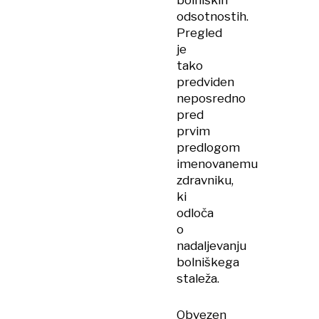
bolniških
odsotnostih.
Pregled
je
tako
predviden
neposredno
pred
prvim
predlogom
imenovanemu
zdravniku,
ki
odloča
o
nadaljevanju
bolniškega
staleža.
Obvezen