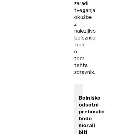
zaradi
tveganja
okužbe
z
nalezljivo
boleznijo;
tudi
o
tem
tehta
zdravnik.
Bolniško
odsotni
prebivalci
bodo
morali
biti