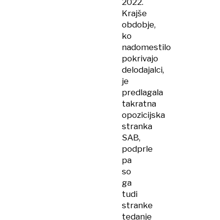
2022.
Krajše
obdobje,
ko
nadomestilo
pokrivajo
delodajalci,
je
predlagala
takratna
opozicijska
stranka
SAB,
podprle
pa
so
ga
tudi
stranke
tedanje