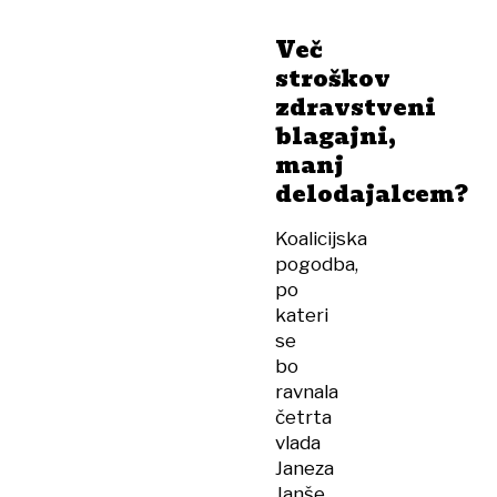
Več
stroškov
zdravstveni
blagajni,
manj
delodajalcem?
Koalicijska
pogodba,
po
kateri
se
bo
ravnala
četrta
vlada
Janeza
Janše,