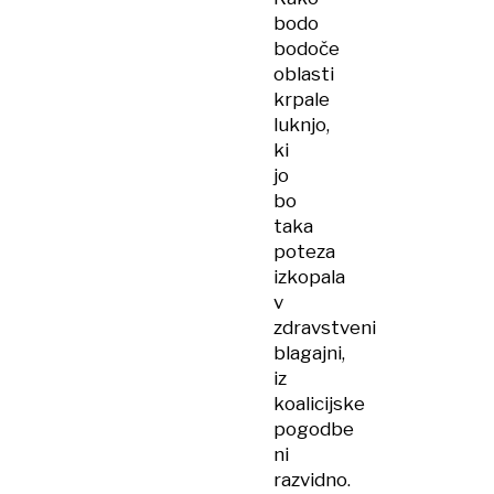
bodo
bodoče
oblasti
krpale
luknjo,
ki
jo
bo
taka
poteza
izkopala
v
zdravstveni
blagajni,
iz
koalicijske
pogodbe
ni
razvidno.