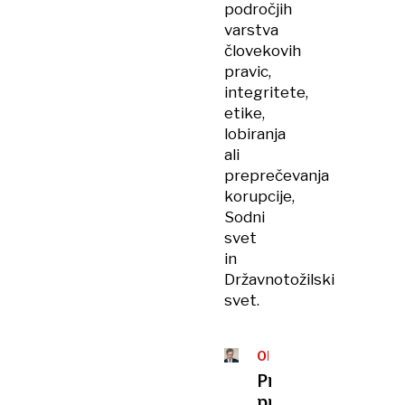
področjih
varstva
človekovih
pravic,
integritete,
etike,
lobiranja
ali
preprečevanja
korupcije,
Sodni
svet
in
Državnotožilski
svet.
ODZIV
Protest
predsednika