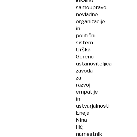
lokalno
samoupravo,
nevladne
organizacije
in
politični
sistem
Urška
Gorenc,
ustanoviteljica
zavoda
za
razvoj
empatije
in
ustvarjalnosti
Eneja
Nina
Ilič,
namestnik