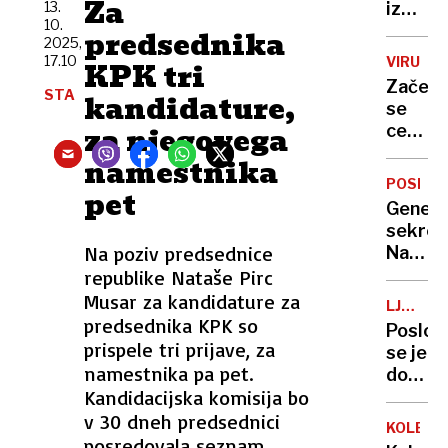
Za
obrodi
13.
iz
10.
enako,
Gorenj
predsednika
2025,
denarn
po
17.10
VIRUSI
KPK tri
pa
24
Začenj
so
STA
let
kandidature,
se
vse
zapora
za njegovega
cepljen
tanjše
proti
namestnika
gripi.
POSME
pet
Stroko
Genera
svarijo
sekret
To je
Na poziv predsednice
Nata
zatišje
Mark
republike Nataše Pirc
pred
Rutte
Musar za kandidature za
neviht
LJUBLJ
zasme
predsednika KPK so
TRŽNIC
Poslovi
rusko
prispele tri prijave, za
se je
podmor
namestnika pa pet.
dolgol
ki se
Kandidacijska komisija bo
trnovs
»vleče
branje
v 30 dneh predsednici
domov
KOLESA
posredovala seznam