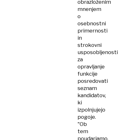
obrazloženim
mnenjem
o
osebnostni
primernosti
in
strokovni
usposobljenosti
za
opravljanje
funkcije
posredovati
seznam
kandidatov,
ki
izpolnjujejo
pogoje.
"Ob
tem
poudarjamo,