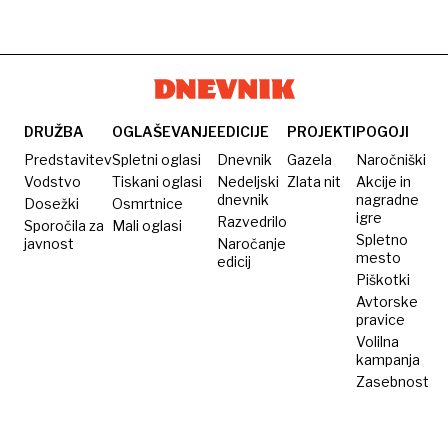
DRUŽBA
OGLAŠEVANJE
EDICIJE
PROJEKTI
POGOJI
Predstavitev
Spletni oglasi
Dnevnik
Gazela
Naročniški
Vodstvo
Tiskani oglasi
Nedeljski
Zlata nit
Akcije in
dnevnik
nagradne
Dosežki
Osmrtnice
igre
Razvedrilo
Sporočila za
Mali oglasi
Spletno
javnost
Naročanje
mesto
edicij
Piškotki
Avtorske
pravice
Volilna
kampanja
Zasebnost