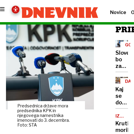
Novice
O
PRI
GOL
RU
Sloveni
bo
za
Ukraji
kupova
DA
ameriš
HR
Kaj
protiz
se
obram
dogaja
Predsednica države mora
z
predsednika KPK in
našo
njegovega namestnika
IZREK
imenovati do 3. decembra.
SODBE
hrano?
Krutim
Foto: STA
Polja
morilc