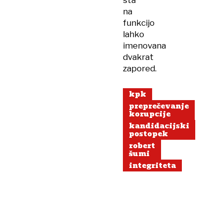
sta
na
funkcijo
lahko
imenovana
dvakrat
zapored.
kpk
preprečevanje
korupcije
kandidacijski
postopek
robert
šumi
integriteta