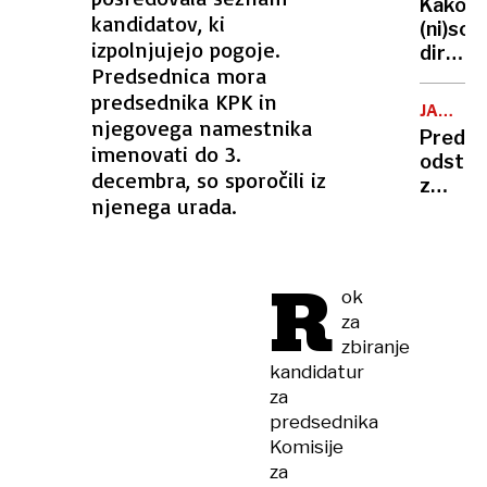
Kako
kandidatov, ki
(ni)so
izpolnjujejo pogoje.
dirkali
Predsednica mora
Slovenc
predsednika KPK in
Izjemni
JANI
Pogača
njegovega namestnika
PREDNI
Predni
obdrža
imenovati do 3.
odstop
letvico
decembra, so sporočili iz
z
uspeh
njenega urada.
mesta
poslan
SD
R
po
ok
ovadbi
za
zaradi
zbiranje
nasilja
kandidatur
in
za
grožen
predsednika
s
Komisije
smrtjo
za