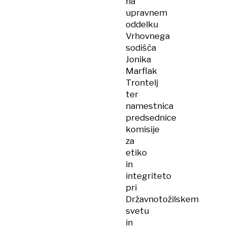
na
upravnem
oddelku
Vrhovnega
sodišča
Jonika
Marflak
Trontelj
ter
namestnica
predsednice
komisije
za
etiko
in
integriteto
pri
Državnotožilskem
svetu
in