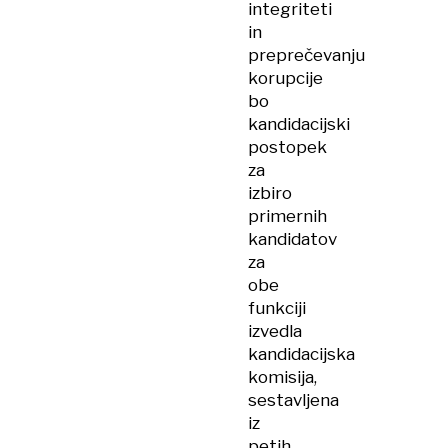
integriteti
in
preprečevanju
korupcije
bo
kandidacijski
postopek
za
izbiro
primernih
kandidatov
za
obe
funkciji
izvedla
kandidacijska
komisija,
sestavljena
iz
petih