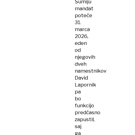
Šumiju
mandat
poteče
31.
marca
2026,
eden
od
njegovih
dveh
namestnikov
David
Lapornik
pa
bo
funkcijo
predčasno
zapustil,
saj
ga