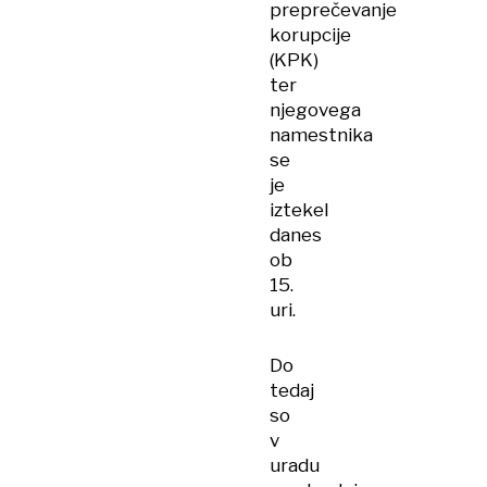
preprečevanje
korupcije
(KPK)
ter
njegovega
namestnika
se
je
iztekel
danes
ob
15.
uri.
Do
tedaj
so
v
uradu