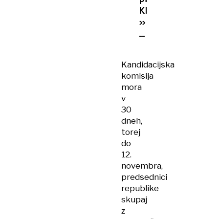
KPK:
»Premier
Golob,
predaleč
je
Kandidacijska
šlo!«
komisija
mora
v
30
dneh,
torej
do
12.
novembra,
predsednici
republike
skupaj
z