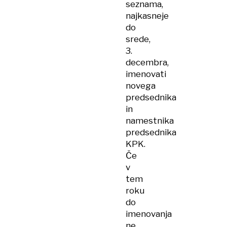
seznama,
najkasneje
do
srede,
3.
decembra,
imenovati
novega
predsednika
in
namestnika
predsednika
KPK.
Če
v
tem
roku
do
imenovanja
ne