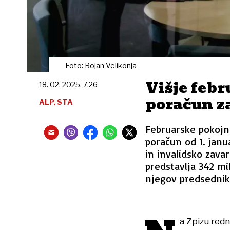
Foto: Bojan Velikonja
Višje febr
18. 02. 2025, 7.26
poračun z
ALP, STA
Februarske pokojni
poračun od 1. janu
in invalidsko zavar
predstavlja 342 mil
njegov predsednik 
a Zpizu red