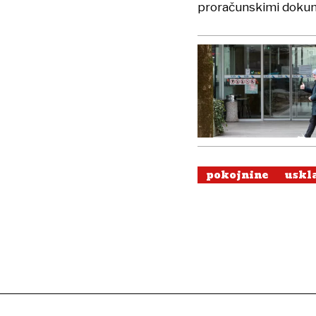
proračunskimi dokume
pokojnine
uskl