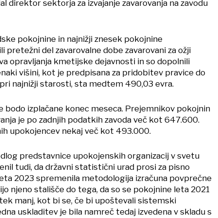
al direktor sektorja za izvajanje zavarovanja na zavodu
idske pokojnine in najnižji znesek pokojnine
ili pretežni del zavarovalne dobe zavarovani za ožji
va opravljanja kmetijske dejavnosti in so dopolnili
aki višini, kot je predpisana za pridobitev pravice do
ri najnižji starosti, sta medtem 490,03 evra.
e bodo izplačane konec meseca. Prejemnikov pokojnin
anja je po zadnjih podatkih zavoda več kot 647.600.
nih upokojencev nekaj več kot 493.000.
edlog predstavnice upokojenskih organizacij v svetu
nil tudi, da državni statistični urad prosi za pisno
e leta 2023 spremenila metodologija izračuna povprečne
lijo njeno stališče do tega, da so se pokojnine leta 2021
tek manj, kot bi se, če bi upoštevali sistemski
dna uskladitev je bila namreč tedaj izvedena v skladu s