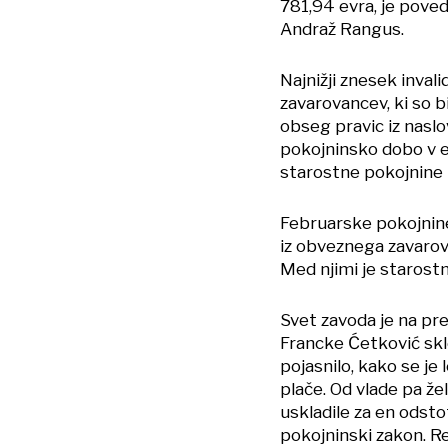
781,94 evra, je poved
Andraž Rangus.
Najnižji znesek inval
zavarovancev, ki so b
obseg pravic iz naslo
pokojninsko dobo v en
starostne pokojnine p
Februarske pokojnin
iz obveznega zavarov
Med njimi je starost
Svet zavoda je na pr
Francke Ćetković skle
pojasnilo, kako se j
plače. Od vlade pa že
uskladile za en odsto
pokojninski zakon. Re