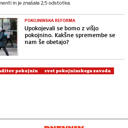
nti in je znašala 2,5 odstotka.
POKOJNINSKA REFORMA
Upokojevali se bomo z višjo
pokojnino. Kakšne spremembe se
nam še obetajo?
aditev pokojnin
svet pokojninskega zavoda