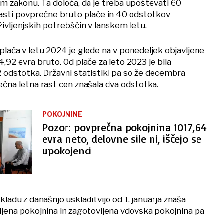
m zakonu. Ta določa, da je treba upoštevati 60
asti povprečne bruto plače in 40 odstotkov
ivljenjskih potrebščin v lanskem letu.
ača v letu 2024 je glede na v ponedeljek objavljene
92 evra bruto. Od plače za leto 2023 je bila
2 odstotka. Državni statistiki pa so že decembra
rečna letna rast cen znašala dva odstotka.
POKOJNINE
Pozor: povprečna pokojnina 1017,64
evra neto, delovne sile ni, iščejo se
upokojenci
kladu z današnjo uskladitvijo od 1. januarja znaša
ljena pokojnina in zagotovljena vdovska pokojnina pa