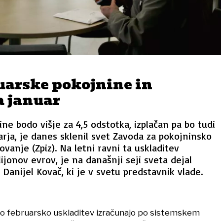
uarske pokojnine in
a januar
ne bodo višje za 4,5 odstotka, izplačan pa bo tudi
arja, je danes sklenil svet Zavoda za pokojninsko
ovanje (Zpiz). Na letni ravni ta uskladitev
ijonov evrov, je na današnji seji sveta dejal
Danijel Kovač, ki je v svetu predstavnik vlade.
no februarsko uskladitev izračunajo po sistemskem