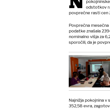
N
pokojninske
odstotkov r
povprečne rasti cen ž
Povprečna mesečna pl
podatke znašala 2394,
nominalno višja za 6,
sporočili, da je povp
Najnižja pokojnina v s
352,58 evra, zagotov