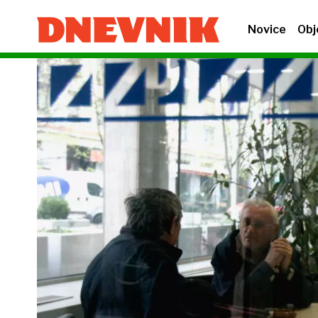
Novice
Obj