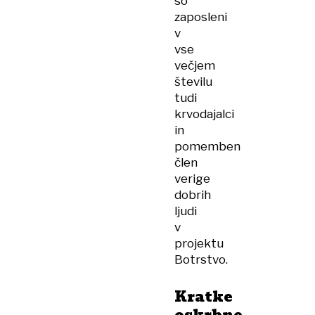
so
zaposleni
v
vse
večjem
številu
tudi
krvodajalci
in
pomemben
člen
verige
dobrih
ljudi
v
projektu
Botrstvo.
Kratke