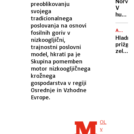
Norveš
preoblikovanju
V
svojega
hudi
tradicionalnega
avtobu
poslovanja na osnovi
nesreč
ALPSKO
fosilnih goriv v
najman
SMUČAN
Hladni
nizkoogljični,
trije
prižgal
trajnostni poslovni
mrtvi
zeleno
model, hkrati pa je
luč
Skupina pomemben
za
motor nizkoogljičnega
Kranjs
krožnega
Goro
gospodarstva v regiji
Osrednje in Vzhodne
Evrope.
M
OL
v