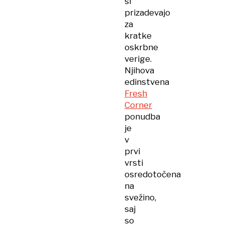
si
prizadevajo
za
kratke
oskrbne
verige.
Njihova
edinstvena
Fresh
Corner
ponudba
je
v
prvi
vrsti
osredotočena
na
svežino,
saj
so