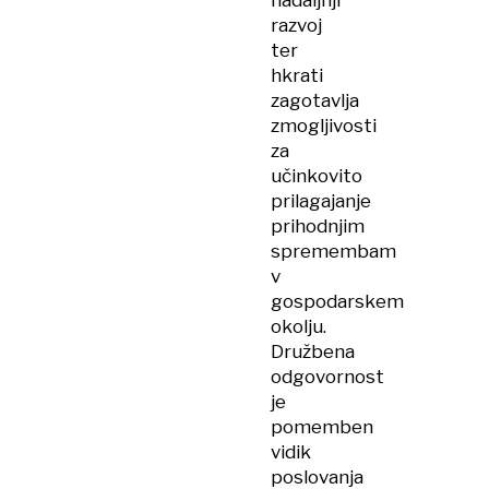
nadaljnji
razvoj
ter
hkrati
zagotavlja
zmogljivosti
za
učinkovito
prilagajanje
prihodnjim
spremembam
v
gospodarskem
okolju.
Družbena
odgovornost
je
pomemben
vidik
poslovanja