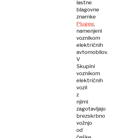
lastne
blagovne
znamke
Plugee
,
namenjeni
voznikom
električnih
avtomobilov.
V
Skupini
voznikom
električnih
vozil
z
njimi
zagotavljajo
brezskrbno
vožnjo
od
češke