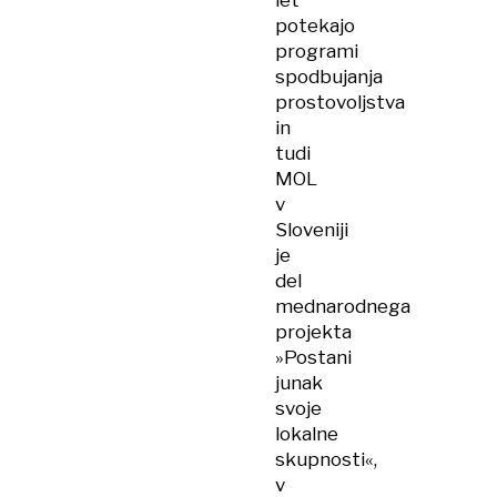
let
potekajo
programi
spodbujanja
prostovoljstva
in
tudi
MOL
v
Sloveniji
je
del
mednarodnega
projekta
»Postani
junak
svoje
lokalne
skupnosti«,
v