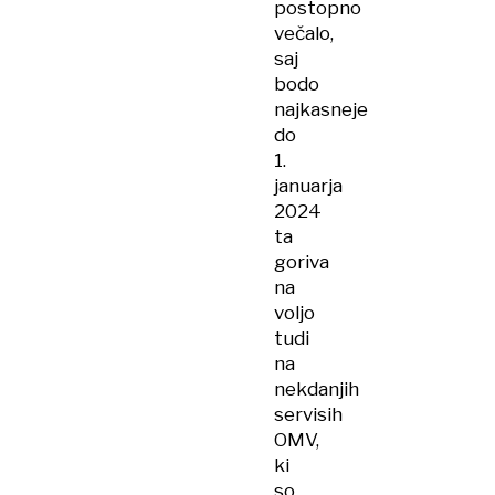
postopno
večalo,
saj
bodo
najkasneje
do
1.
januarja
2024
ta
goriva
na
voljo
tudi
na
nekdanjih
servisih
OMV,
ki
so