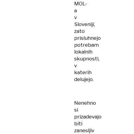
MOL-
a
v
Sloveniji,
zato
prisluhnejo
potrebam
lokalnih
skupnosti,
v
katerih
delujejo.
Nenehno
si
prizadevajo
biti
zanesljiv