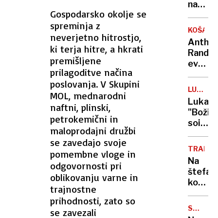
našli
napad
Gospodarsko okolje se
mrtve
na
spreminja z
Jemen,
KOŠARK
neverjetno hitrostjo,
ko
Antho
se je
ki terja hitre, a hkrati
Randol
tam
premišljene
evrops
mudil
prilagoditve načina
prvak
direkt
poslovanja. V Skupini
s
WHO
LUKA
MOL, mednarodni
Sloveni
DONČIĆ
Luka
naftni, plinski,
leta
"Božič
2017:
petrokemični in
soigra
Hvalež
maloprodajni družbi
in
da si
se zavedajo svoje
uslužb
je
TRADICI
pomembne vloge in
Dallas
premisl
Na
odgovornosti pri
radoda
štefan
oblikovanju varne in
obdaril
konji
trajnostne
dobili
prihodnosti, zato so
blagos
SNEŽNI
se zavezali
ZAMETI