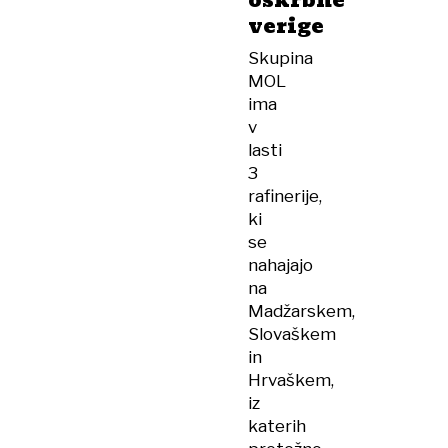
oskrbne
verige
Skupina
MOL
ima
v
lasti
3
rafinerije,
ki
se
nahajajo
na
Madžarskem,
Slovaškem
in
Hrvaškem,
iz
katerih