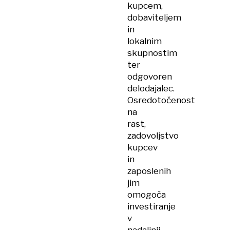
kupcem,
dobaviteljem
in
lokalnim
skupnostim
ter
odgovoren
delodajalec.
Osredotočenost
na
rast,
zadovoljstvo
kupcev
in
zaposlenih
jim
omogoča
investiranje
v