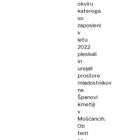
okviru
katerega
so
zaposleni
v
letu
2022
pleskali
in
urejali
prostore
mladostnikov
na
Španovi
kmetiji
v
Moščancih.
Ob
tem