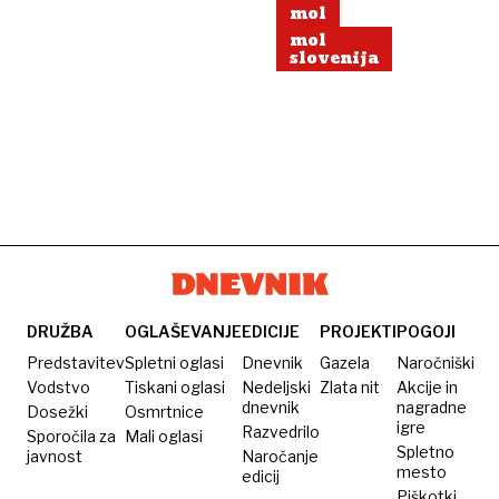
mol
mol
slovenija
DRUŽBA
OGLAŠEVANJE
EDICIJE
PROJEKTI
POGOJI
Predstavitev
Spletni oglasi
Dnevnik
Gazela
Naročniški
Vodstvo
Tiskani oglasi
Nedeljski
Zlata nit
Akcije in
dnevnik
nagradne
Dosežki
Osmrtnice
igre
Razvedrilo
Sporočila za
Mali oglasi
Spletno
javnost
Naročanje
mesto
edicij
Piškotki