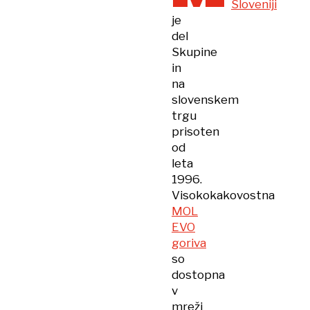
Sloveniji
je
del
Skupine
in
na
slovenskem
trgu
prisoten
od
leta
1996.
Visokokakovostna
MOL
EVO
goriva
so
dostopna
v
mreži