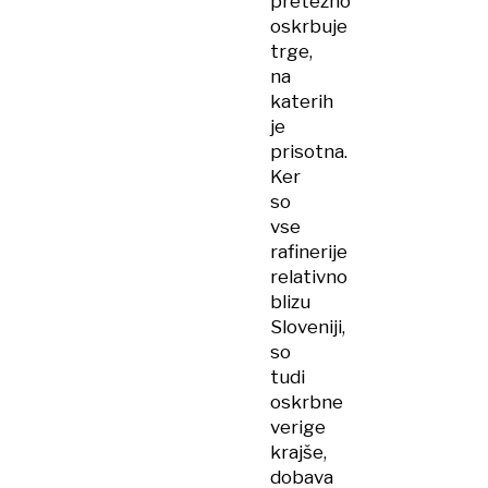
pretežno
oskrbuje
trge,
na
katerih
je
prisotna.
Ker
so
vse
rafinerije
relativno
blizu
Sloveniji,
so
tudi
oskrbne
verige
krajše,
dobava