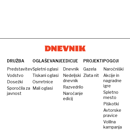
DRUŽBA
OGLAŠEVANJE
EDICIJE
PROJEKTI
POGOJI
Predstavitev
Spletni oglasi
Dnevnik
Gazela
Naročniški
Vodstvo
Tiskani oglasi
Nedeljski
Zlata nit
Akcije in
dnevnik
nagradne
Dosežki
Osmrtnice
igre
Razvedrilo
Sporočila za
Mali oglasi
Spletno
javnost
Naročanje
mesto
edicij
Piškotki
Avtorske
pravice
Volilna
kampanja