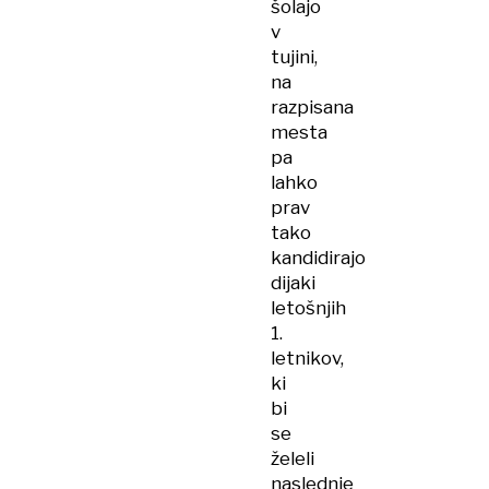
šolajo
v
tujini,
na
razpisana
mesta
pa
lahko
prav
tako
kandidirajo
dijaki
letošnjih
1.
letnikov,
ki
bi
se
želeli
naslednje