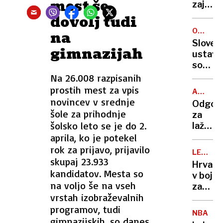
mest še
kar
zajeli
104
Kitajca
dovolj tudi
odstot
ki
ORGANI
na
sta
KRIMIN
Sloven
gimnazijah
se
ustavn
borila
sodišč
z
ustavi
Na 26.008 razpisanih
Rusi
izročit
prostih mest za vpis
AFERA
ukrajin
novincev v srednje
KAUČIČ
Odgov
krimin
šole za prihodnje
za
šolsko leto se je do 2.
lažno
aprila, ko je potekel
ekološ
jajca
rok za prijavo, prijavilo
LETALS
s
skupaj 23.933
POVEZA
Hrvašk
ponare
kandidatov. Mesta so
v boj
žigom
na voljo še na vseh
za
so
vrstah izobraževalnih
turist
inšpekt
programov, tudi
z
oglobil
NBA
rekord
gimnazijskih, so danes