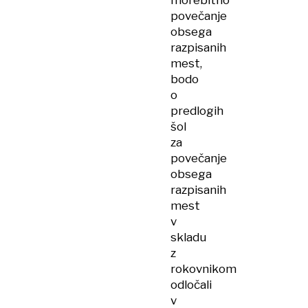
morebitno
povečanje
obsega
razpisanih
mest,
bodo
o
predlogih
šol
za
povečanje
obsega
razpisanih
mest
v
skladu
z
rokovnikom
odločali
v