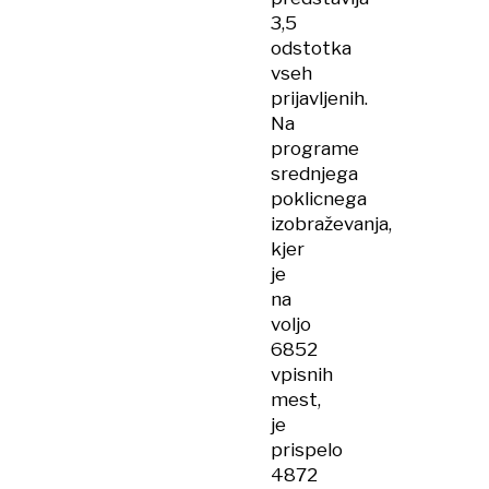
3,5
odstotka
vseh
prijavljenih.
Na
programe
srednjega
poklicnega
izobraževanja,
kjer
je
na
voljo
6852
vpisnih
mest,
je
prispelo
4872