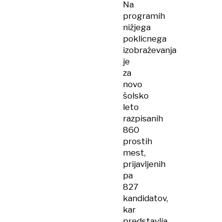
Na
programih
nižjega
poklicnega
izobraževanja
je
za
novo
šolsko
leto
razpisanih
860
prostih
mest,
prijavljenih
pa
827
kandidatov,
kar
predstavlja