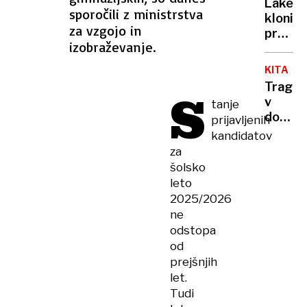
in
Lakers
poveča
sporočili z ministrstva
kazen
klonili
števila
za vzgojo in
ovadili
proti
načrto
izobraževanje.
Oklaho
letov
Dončić
KITAJS
izključ
Traged
S
zaradi
v
tanje
dolgeg
domu
prijavljenih
jezika
za
kandidatov
ostarel
za
V
šolsko
ognjen
leto
zubljih
2025/2026
umrlo
ne
20
odstopa
ljudi
od
prejšnjih
let.
Tudi