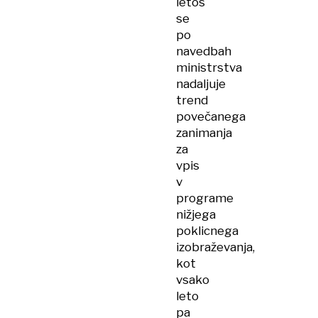
letos
se
po
navedbah
ministrstva
nadaljuje
trend
povečanega
zanimanja
za
vpis
v
programe
nižjega
poklicnega
izobraževanja,
kot
vsako
leto
pa