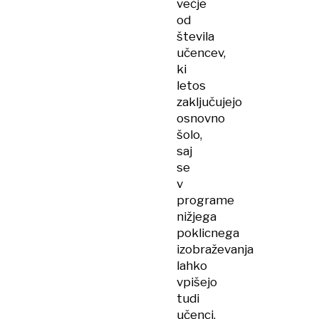
večje
od
števila
učencev,
ki
letos
zaključujejo
osnovno
šolo,
saj
se
v
programe
nižjega
poklicnega
izobraževanja
lahko
vpišejo
tudi
učenci,