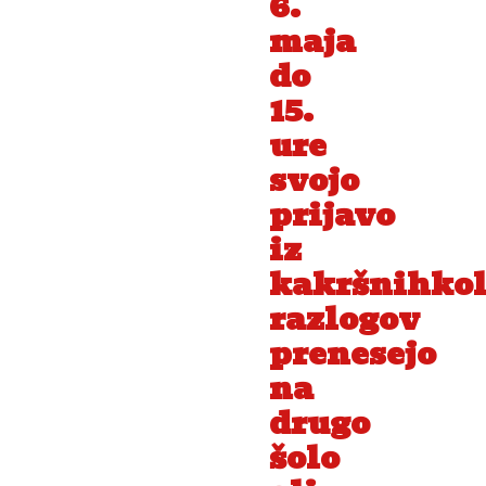
6.
maja
do
15.
ure
svojo
prijavo
iz
kakršnihkol
razlogov
prenesejo
na
drugo
šolo