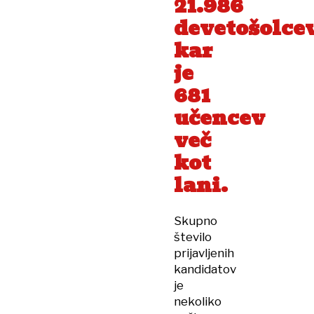
21.986
devetošolcev
kar
je
681
učencev
več
kot
lani.
Skupno
število
prijavljenih
kandidatov
je
nekoliko