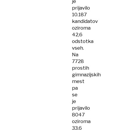
je
prijavilo
10.187
kandidatov
oziroma
42,6
odstotka
vseh.
Na
7728
prostih
gimnazijskih
mest
pa
se
je
prijavilo
8047
oziroma
33,6