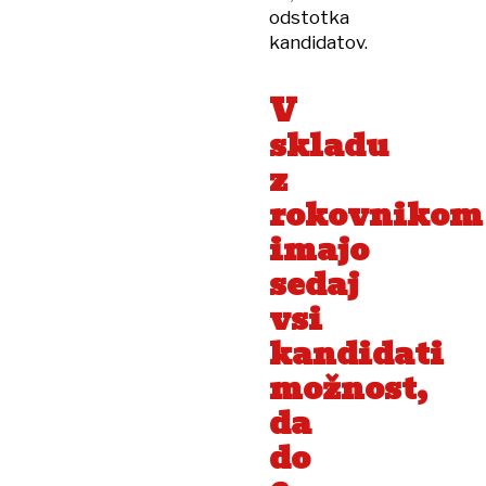
odstotka
kandidatov.
V
skladu
z
rokovnikom
imajo
sedaj
vsi
kandidati
možnost,
da
do