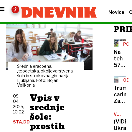
Novice
O
PRI
POO
NA
Na
teh
575
Srednja gradbena,
lokacij
geodetska, okoljevarstvena
šola in strokovna gimnazija
policis
ODZ
Ljubljana. Foto: Bojan
lovijo
Velikonja
Trump
prehit
Vpis v
carine:
09.
voznik
Za
04.
srednje
2025,
EU
10.02
šole:
20,
VOJNA
V
za
(VIDEO
STA,DD
prostih
UKRAJIN
Kitajs
Ukrajin