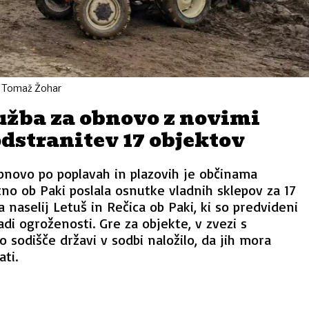
to Tomaž Žohar
užba za obnovo z novimi
odstranitev 17 objektov
bnovo po poplavah in plazovih je občinama
no ob Paki poslala osnutke vladnih sklepov za 17
 naselij Letuš in Rečica ob Paki, ki so predvideni
adi ogroženosti. Gre za objekte, v zvezi s
o sodišče državi v sodbi naložilo, da jih mora
ti.