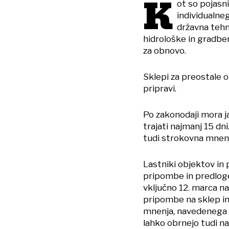
K
ot so pojasni
individualneg
državna tehn
hidrološke in gradbe
za obnovo.
Sklepi za preostale 
pripravi.
Po zakonodaji mora j
trajati najmanj 15 d
tudi strokovna mnenj
Lastniki objektov in 
pripombe in predloge
vključno 12. marca n
pripombe na sklep in
mnenja, navedenega v
lahko obrnejo tudi na