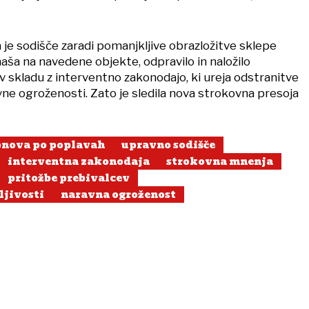
 je sodišče zaradi pomanjkljive obrazložitve sklepe
anaša na navedene objekte, odpravilo in naložilo
 skladu z interventno zakonodajo, ki ureja odstranitve
vne ogroženosti. Zato je sledila nova strokovna presoja
bnova po poplavah
upravno sodišče
interventna zakonodaja
strokovna mnenja
pritožbe prebivalcev
jivosti
naravna ogroženost