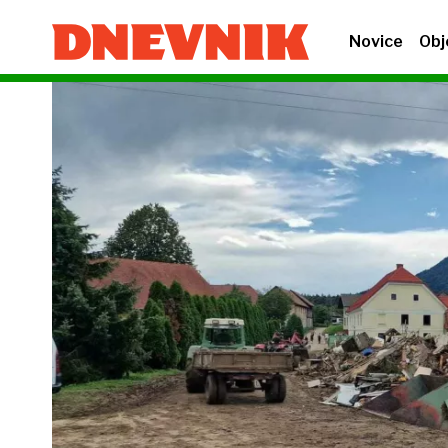
Novice
Obj