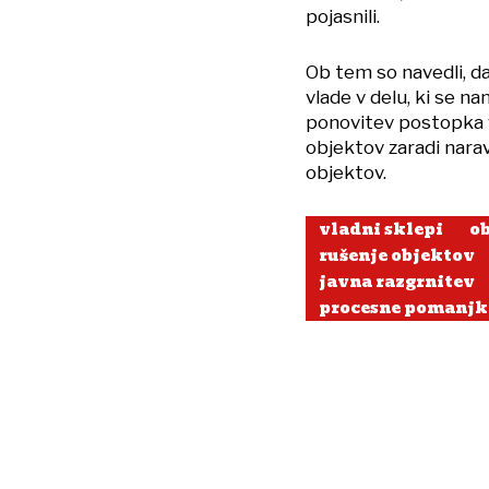
pojasnili.
Ob tem so navedli, da
vlade v delu, ki se n
ponovitev postopka v
objektov zaradi nara
objektov.
vladni sklepi
o
rušenje objektov
javna razgrnitev
procesne pomanjkl