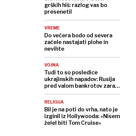
grških hiš: razlog vas bo
presenetil
VREME
Do večera bodo od severa
začele nastajati plohe in
nevihte
VOJNA
Tudi to so posledice
ukrajinskih napadov: Rusija
pred valom bankrotov zaradi
neplačanih kreditov
RELIGIJA
Bil je na poti do vrha, nato je
izginil iz Hollywooda: »Nisem
želel biti Tom Cruise«