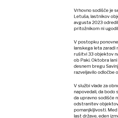
Vrhovno sodišče je s
Letuša, lastnikov obj
avgusta 2023 odredil
pritožnikom ni ugodil
V postopku ponovneg
lanskega leta zaradi 
rušitvi 33 objektov 
ob Paki. Oktobra lani
desnem bregu Savinje
razveljavilo odločbe o
V službi vlade za obn
napovedali, da bodo s
da upravno sodišče ni
odstranitev objektov
pomanjkljivosti. Med 
last države, eden izme