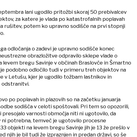
eptembra lani ugodilo pritožbi skoraj 50 prebivalcev
ektov, za katere je vlada po katastrofalnih poplavah
a rušitev, potem ko upravno sodišče na prvi stopnji
o.
a odločanja o zadevi je upravno sodišče konec
neustrezne obrazložitve odpravilo sklepe vlade o
na levem bregu Savinje v občinah Braslovče in Šmartno
 je podobno odločilo tudi v primeru treh objektov na
 v Letušu, kjer je ugodilo tožbam lastnikov in
 odstranitvi.
ovo po poplavah in plazovih so na začetku januarja
odbe sodišča v celoti spoštovali. Pri tem so opozorili,
 presojalo varnosti območja niti ni ugotovilo, da
 ni potrebna, temveč je ugotovilo procesne
33 objekti na levem bregu Savinje jih je 13 že prešlo v
d njih je bil tudi že izpraznjen in predan državi, so še