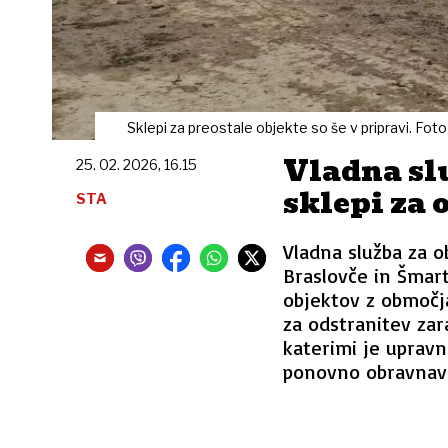
Sklepi za preostale objekte so še v pripravi. Fo
Vladna sl
25. 02. 2026, 16.15
sklepi za 
STA
Vladna služba za o
Braslovče in Šmart
objektov z območja
za odstranitev zar
katerimi je upravn
ponovno obravnava