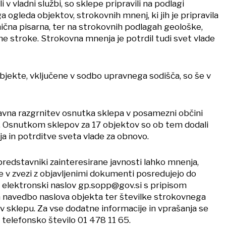
li v vladni službi, so sklepe pripravili na podlagi
a ogleda objektov, strokovnih mnenj, ki jih je pripravila
ična pisarna, ter na strokovnih podlagah geološke,
ne stroke. Strokovna mnenja je potrdil tudi svet vlade
objekte, vključene v sodbo upravnega sodišča, so še v
avna razgrnitev osnutka sklepa v posamezni občini
ni. Osnutkom sklepov za 17 objektov so ob tem dodali
a in potrditve sveta vlade za obnovo.
predstavniki zainteresirane javnosti lahko mnenja,
 v zvezi z objavljenimi dokumenti posredujejo do
a elektronski naslov gp.sopp@gov.si s pripisom
 navedbo naslova objekta ter številke strokovnega
 sklepu. Za vse dodatne informacije in vprašanja se
 telefonsko število 01 478 11 65.