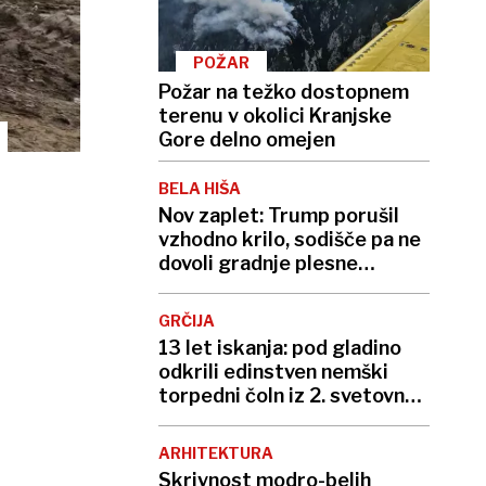
POŽAR
Požar na težko dostopnem
terenu v okolici Kranjske
Gore delno omejen
BELA HIŠA
Nov zaplet: Trump porušil
vzhodno krilo, sodišče pa ne
dovoli gradnje plesne
dvorane
GRČIJA
13 let iskanja: pod gladino
odkrili edinstven nemški
torpedni čoln iz 2. svetovne
vojne
ARHITEKTURA
Skrivnost modro-belih