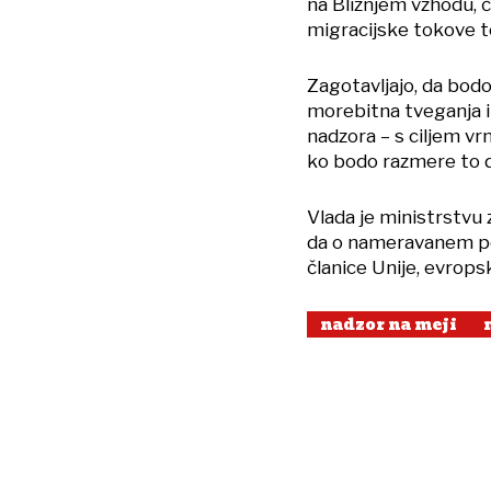
na Bližnjem vzhodu, 
migracijske tokove te
Zagotavljajo, da bodo
morebitna tveganja in
nadzora – s ciljem vr
ko bodo razmere to 
Vlada je ministrstvu 
da o nameravanem po
članice Unije, evrops
nadzor na meji