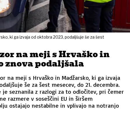
ko, ki ga izvaja od oktobra 2023, podaljšuje še za šest
a
or na meji s Hrvaško in
 znova podaljšala
or na meji s Hrvaško in Madžarsko, ki ga izvaja
odaljšuje še za šest mesecev, do 21. decembra.
 je seznanila z razlogi za to odločitev, pri čemer
ne razmere v soseščini EU in širšem
u ostajajo nestabilne in vplivajo na notranjo