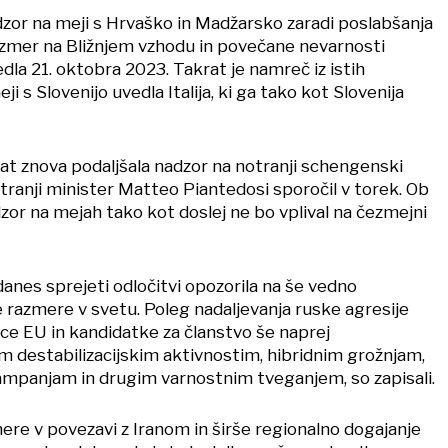
adzor na meji s Hrvaško in Madžarsko zaradi poslabšanja
azmer na Bližnjem vzhodu in povečane nevarnosti
dla 21. oktobra 2023. Takrat je namreč iz istih
i s Slovenijo uvedla Italija, ki ga tako kot Slovenija
krat znova podaljšala nadzor na notranji schengenski
notranji minister Matteo Piantedosi sporočil v torek. Ob
dzor na mejah tako kot doslej ne bo vplival na čezmejni
danes sprejeti odločitvi opozorila na še vedno
 razmere v svetu. Poleg nadaljevanja ruske agresije
nice EU in kandidatke za članstvo še naprej
im destabilizacijskim aktivnostim, hibridnim grožnjam,
mpanjam in drugim varnostnim tveganjem, so zapisali.
mere v povezavi z Iranom in širše regionalno dogajanje