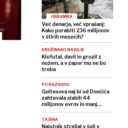
OBRAMBA
Več denarja, več vprašanj:
Kako porabiti 236 milijonov
v štirih mesecih?
DRUŽINSKO NASILJE
Klofutal, davil in grozil z
nožem, a v zapor mu ne bo
treba
PO RAZHODU
Goltesova naj bi od Dončića
zahtevala slabih 44
milijonov evrov in manj
stikov z otrokoma
TAJSKA
Najstnik streljal v šoli v