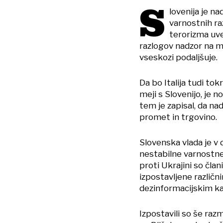
S
lovenija je n
varnostnih r
terorizma uve
razlogov nadzor na mej
vseskozi podaljšuje.
Da bo Italija tudi to
meji s Slovenijo, je 
tem je zapisal, da na
promet in trgovino.
Slovenska vlada je v 
nestabilne varnostne
proti Ukrajini so čla
izpostavljene različn
dezinformacijskim ka
Izpostavili so še raz