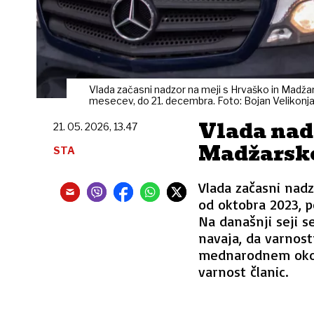
Vlada začasni nadzor na meji s Hrvaško in Madžars
mesecev, do 21. decembra. Foto: Bojan Velikonj
Vlada nadz
21. 05. 2026, 13.47
Madžarsko
STA
Vlada začasni nadz
od oktobra 2023, p
Na današnji seji se
navaja, da varnost
mednarodnem okolj
varnost članic.