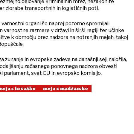
čezmejno delovanje kriminalnih mrež, nezakonite
r zlorabe transportnih in logističnih poti.
 varnostni organi še naprej pozorno spremljali
 varnostne razmere v državi in širši regiji ter učinke
nitve k območju brez nadzora na notranjih mejah, takoj
dopuščale.
za zunanje in evropske zadeve na današnji seji naložila,
daljšanju začasnega ponovnega nadzora obvesti
ki parlament, svet EU in evropsko komisijo.
meja s hrvaško
meja z madžarsko